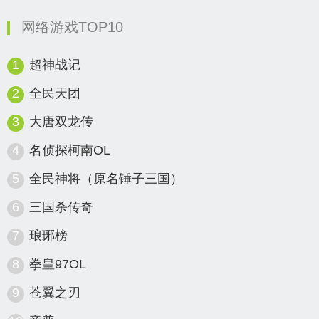
网络游戏TOP10
1
超神战记
2
全民天团
3
大唐双龙传
4
名侦探柯南OL
5
全民神将（原名锤子三国）
6
三国杀传奇
7
琅琊榜
8
拳皇97OL
9
苍翼之刃