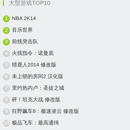
大型游戏TOP10
1
NBA 2K14
2
音乐世界
3
前线突击队
4
火线指令：诺曼底
5
猎鹿人2014 修改版
6
未上锁的房间2 汉化版
7
里约热内卢：圣徒之城
8
砰！坦克大战 修改版
9
狂野飙车8：极速凌云 修改版
10
极品飞车：最高通缉