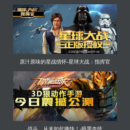
原汁原味的星战情怀-星球大战：指挥官
战斗，从未如此痛快！-暗黑血统