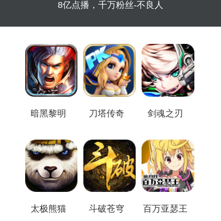
8亿点播，千万粉丝-不良人
暗黑黎明
刀塔传奇
剑魂之刃
太极熊猫
斗破苍穹
百万亚瑟王