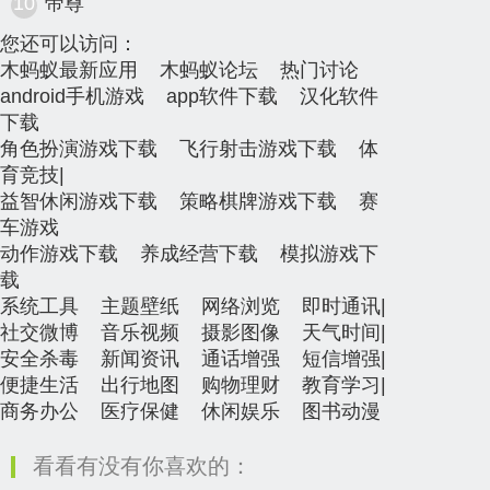
10
帝尊
您还可以访问：
木蚂蚁最新应用
木蚂蚁论坛
热门讨论
android手机游戏
app软件下载
汉化软件
下载
角色扮演游戏下载
飞行射击游戏下载
体
育竞技
|
益智休闲游戏下载
策略棋牌游戏下载
赛
车游戏
动作游戏下载
养成经营下载
模拟游戏下
载
系统工具
主题壁纸
网络浏览
即时通讯
|
社交微博
音乐视频
摄影图像
天气时间
|
安全杀毒
新闻资讯
通话增强
短信增强
|
便捷生活
出行地图
购物理财
教育学习
|
商务办公
医疗保健
休闲娱乐
图书动漫
看看有没有你喜欢的：