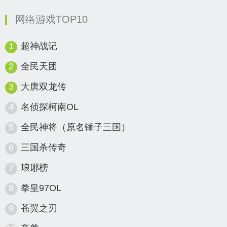
网络游戏TOP10
1
超神战记
2
全民天团
3
大唐双龙传
4
名侦探柯南OL
5
全民神将（原名锤子三国）
6
三国杀传奇
7
琅琊榜
8
拳皇97OL
9
苍翼之刃