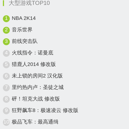
大型游戏TOP10
1
NBA 2K14
2
音乐世界
3
前线突击队
4
火线指令：诺曼底
5
猎鹿人2014 修改版
6
未上锁的房间2 汉化版
7
里约热内卢：圣徒之城
8
砰！坦克大战 修改版
9
狂野飙车8：极速凌云 修改版
10
极品飞车：最高通缉