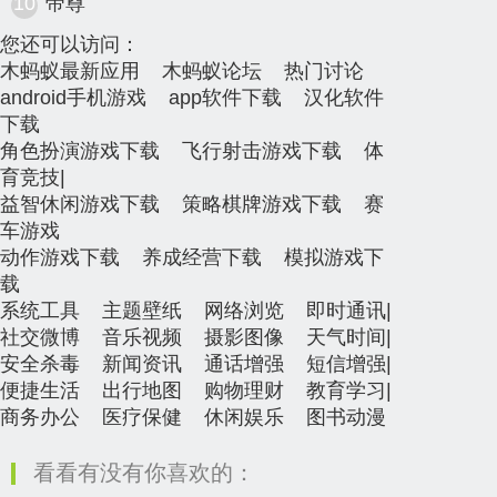
10
帝尊
您还可以访问：
木蚂蚁最新应用
木蚂蚁论坛
热门讨论
android手机游戏
app软件下载
汉化软件
下载
角色扮演游戏下载
飞行射击游戏下载
体
育竞技
|
益智休闲游戏下载
策略棋牌游戏下载
赛
车游戏
动作游戏下载
养成经营下载
模拟游戏下
载
系统工具
主题壁纸
网络浏览
即时通讯
|
社交微博
音乐视频
摄影图像
天气时间
|
安全杀毒
新闻资讯
通话增强
短信增强
|
便捷生活
出行地图
购物理财
教育学习
|
商务办公
医疗保健
休闲娱乐
图书动漫
看看有没有你喜欢的：