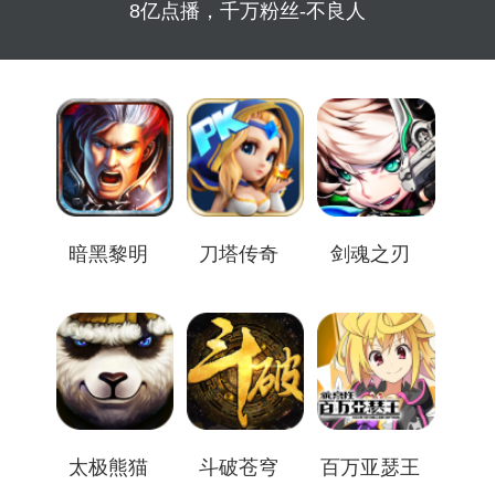
8亿点播，千万粉丝-不良人
暗黑黎明
刀塔传奇
剑魂之刃
太极熊猫
斗破苍穹
百万亚瑟王