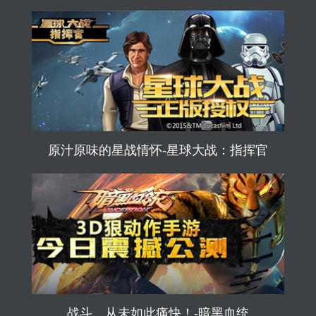
原汁原味的星战情怀-星球大战：指挥官
战斗，从未如此痛快！-暗黑血统