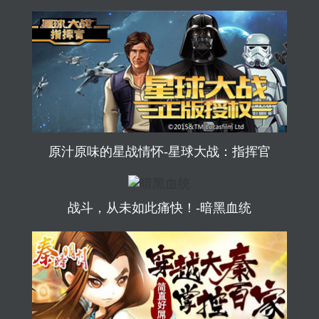
原汁原味的星战情怀-星球大战：指挥官
战斗，从未如此痛快！-暗黑血统