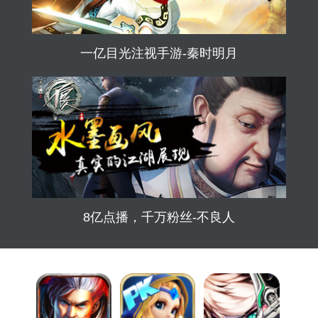
一亿目光注视手游-秦时明月
8亿点播，千万粉丝-不良人