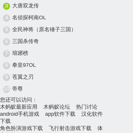
3
大唐双龙传
4
名侦探柯南OL
5
全民神将（原名锤子三国）
6
三国杀传奇
7
琅琊榜
8
拳皇97OL
9
苍翼之刃
10
帝尊
您还可以访问：
木蚂蚁最新应用
木蚂蚁论坛
热门讨论
android手机游戏
app软件下载
汉化软件
下载
角色扮演游戏下载
飞行射击游戏下载
体