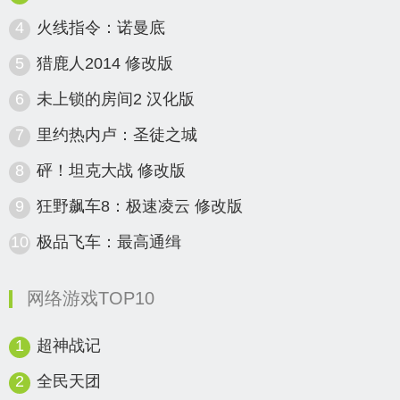
4
火线指令：诺曼底
5
猎鹿人2014 修改版
6
未上锁的房间2 汉化版
7
里约热内卢：圣徒之城
8
砰！坦克大战 修改版
9
狂野飙车8：极速凌云 修改版
10
极品飞车：最高通缉
网络游戏TOP10
1
超神战记
2
全民天团