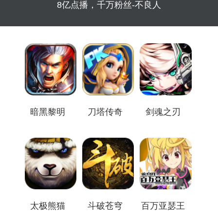
8亿点播，千万粉丝-不良人
暗黑黎明
刀塔传奇
剑魂之刃
太极熊猫
斗破苍穹
百万亚瑟王