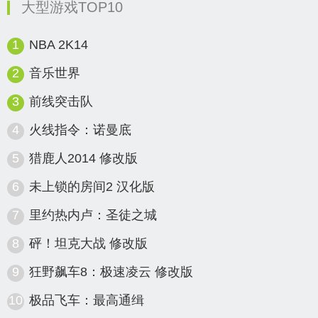
大型游戏TOP10
1
NBA 2K14
2
音乐世界
3
前线突击队
4
火线指令：诺曼底
5
猎鹿人2014 修改版
6
未上锁的房间2 汉化版
7
里约热内卢：圣徒之城
8
砰！坦克大战 修改版
9
狂野飙车8：极速凌云 修改版
10
极品飞车：最高通缉