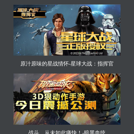
原汁原味的星战情怀-星球大战：指挥官
战斗，从未如此痛快！-暗黑血统