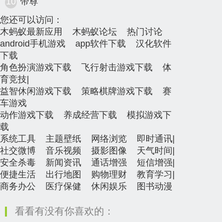
10
帝尊
您还可以访问：
木蚂蚁最新应用
木蚂蚁论坛
热门讨论
android手机游戏
app软件下载
汉化软件
下载
角色扮演游戏下载
飞行射击游戏下载
体
育竞技
|
益智休闲游戏下载
策略棋牌游戏下载
赛
车游戏
动作游戏下载
养成经营下载
模拟游戏下
载
系统工具
主题壁纸
网络浏览
即时通讯
|
社交微博
音乐视频
摄影图像
天气时间
|
安全杀毒
新闻资讯
通话增强
短信增强
|
便捷生活
出行地图
购物理财
教育学习
|
商务办公
医疗保健
休闲娱乐
图书动漫
看看有没有你喜欢的：