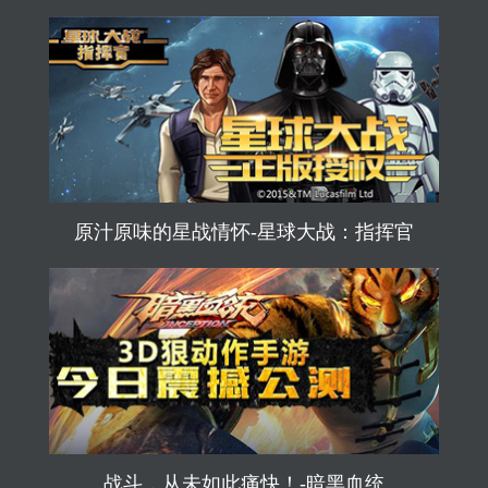
原汁原味的星战情怀-星球大战：指挥官
战斗，从未如此痛快！-暗黑血统