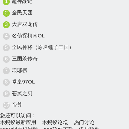
1
超神战记
2
全民天团
3
大唐双龙传
4
名侦探柯南OL
5
全民神将（原名锤子三国）
6
三国杀传奇
7
琅琊榜
8
拳皇97OL
9
苍翼之刃
10
帝尊
您还可以访问：
木蚂蚁最新应用
木蚂蚁论坛
热门讨论