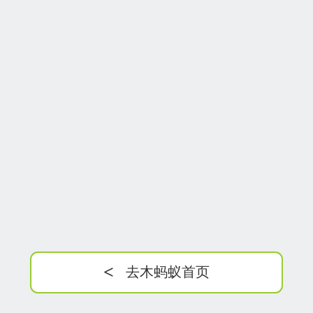
<
去木蚂蚁首页