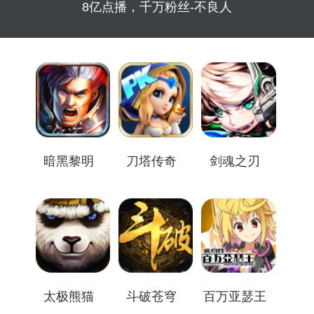
8亿点播，千万粉丝-不良人
暗黑黎明
刀塔传奇
剑魂之刃
太极熊猫
斗破苍穹
百万亚瑟王