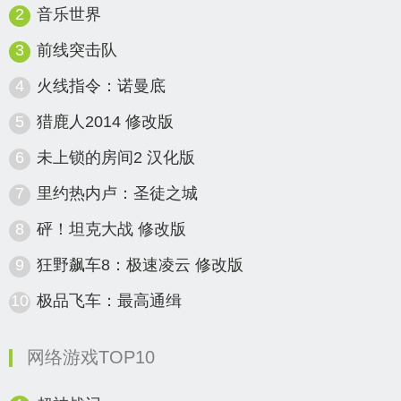
2
音乐世界
3
前线突击队
4
火线指令：诺曼底
5
猎鹿人2014 修改版
6
未上锁的房间2 汉化版
7
里约热内卢：圣徒之城
8
砰！坦克大战 修改版
9
狂野飙车8：极速凌云 修改版
10
极品飞车：最高通缉
网络游戏TOP10