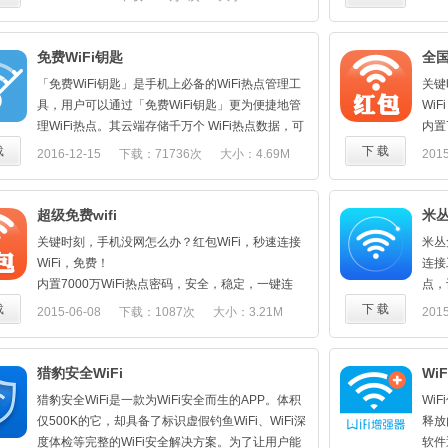
【安全】
作，
同时能联
享W
车站、机场、汽车站、医院等公共场所！ 5、使用
实时监测WiFi安全，主动防御风险WiFi，保护用户
鸡，
网自动搜索周边用户即时聊天、对WiFi进行冠名留
库，
畅豆直接兑换流量，移动、联通、电信号码随意
信息安全，是你的安全WiFi管家；
等更
言、发送弹幕实时互动，在路上娱乐你的生活。
1、
免费WiFi钥匙
全国
选！
【福利】
分享
特色功能：
（1
「免费WiFi钥匙」是手机上必备的WiFi热点管理工
关键
每日登陆APP可签到领取歪点，歪点可以用于兑换
机变
1. 全新3.6体验版本，连网速度低至5-10S，wifi热点
（2
具，用户可以通过「免费WiFi钥匙」更为便捷地管
Wi
话费和流量；
量消
覆盖全国80%大中小城市；
按钮
理WiFi热点。其云端存储千万个 WiFi热点数据，可
内置
2. 自定义冠名热点WIFI，新版块上新增冠名功能，
于公
以为用户提供公共场所及已共享的 WiFi热点的免费
接，
载
下 载
2016-12-15
下载：71736次
大小：4.69M
2015
想告白、想宣传产品，想增加知名度……新版快上
器，
上网服务。
每天
APP帮你解决；
（3
联系方式：
现金
3. 热点WIFI留言互动，新版块上新增留言功能，在
示附
QQ群号：433568023
包哦
超级免费wifi
米丛
热点WiFi下说出你的声音；
（4
中国
4. 与周边用户畅聊，点击周边，就可以将周边使用
（5
关键时刻，手机没网怎么办？红包WiFi，秒速连接
米丛
+实
快上的用户搜索出来，并与其互动沟通，打破陌生
（6
WiFi，免费！
连接
至今
隔阂；
无忧
内置7000万WiFi热点密码，安全，稳定，一键连
点，
红包
5. 玩转最in弹幕社交，快上新增弹幕功能，用户可
接，秒速扫除无网状态！
看资
载
下 载
2015-06-08
下载：1087次
大小：3.21M
2015
心我
以吐槽、告白、勾搭、闲聊、甚至插入段子、广 告
每天签到、分享WiFi密码、邀请好友就能轻松赚得
还在
随心玩；
现金红包，边赚钱边免费上网，真真切切的现金红
啊，
6. 转轮抽奖，登录送积分，兑换话费、时长、代金
包哦，爽得不要不要的！
流量
猎豹安全WiFi
Wi
券等，玩到更赚到；
中国移动，淘宝官方合作伙伴。红包能兑换优惠券
米丛
猎豹安全WiFi是一款为WiFi安全而生的APP。体积
Wi
7. 发现更多美好，话费充值、Q币充值、找工作、
+实物奖品+话费+Q币，支持支付宝即时提现！上线
1、
仅500K的它，却具备了标识虚假钓鱼WiFi、WiFi深
释放
找房子、买车票，快上WIFI样样全，还有上千款网
至今，已发放现金红包3000万！
2、
度体检等完整的WiFi安全解决方案。为了让用户能
软件