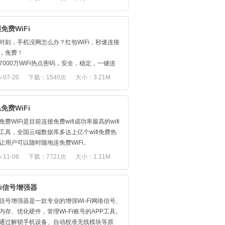
看直播，看新闻, 玩游戏--陪你荣耀，伴你吃
iFi热点。在快牙免费WiFi云端，基于热点数据
玩转快手，抖音，看视频，看头条，共享单车
内置千万级别热点数据。
多便捷工具和精彩资讯，等你来探索，爱wifi爱
产品特点：
免费WiFi
给微信好友。 ［其他］随身WiFi功能，一键手
）WiFi热点数据有效，可靠，安全，稳定
时刻，手机没网怎么办？红包WiFi，秒速连接
热点；更有流量统计功能，立即查看无线网流
）智能WiFi列表，一键获取；点击获取WiFi钥匙
Fi，免费！
耗。 ---更多实用贴心功能，敬请关注和期待---
，可以得到可免费连网的WiFi，一键连接；对
7000万WiFi热点密码，安全，稳定，一键连
共WiFi，内嵌登录验证，无需借助三方浏览
秒速扫除无网状态！
-07-20
下载：1540次
大小：3.21M
一键登录
签到、分享WiFi密码、邀请好友就能轻松赚得
）WiFi地图是对周边WiFi的补充，可根据地图显
红包，边赚钱边免费上网，真真切切的现金红
近WiFi。按图索骥
，爽得不要不要的！
免费WiFi
）保护用户隐私，不偷传用户WiFi密码
移动，淘宝官方合作伙伴。红包能兑换优惠券
）无任何广告，干净清爽的UI风格，给您体验
免费WiFi是目前连接免费wifi成功率最高的wifi
物奖品+话费+Q币，支持支付宝即时提现！上线
）占用内存极少，不给手机带来额外负担，上网
工具，全国云端数据库多达上亿个wifi免费热
，已发放现金红包3000万！
让用户可以随时随地连免费WiFi。
WiFi让你随时随地想上就上--"妈妈再也不用担
讯、聊微信、聊QQ、玩游戏、看电影等等，你
-11-06
下载：7721次
大小：1.11M
的流量了！"
用流量不用wifi？支付昂贵的费用？NO！用wifi
赶紧来下载米丛免费WiFi，连接免费wifi，消灭
费用，随时随地连wifi，想上wifi就上wifi。
Fi信号增强器
免费WiFi特点：
Fi信号增强器是一款专业的增强Wi-Fi网络信号、
多达上亿个免费wifi热点云端数据库，随处可连
内存、优化硬件，管理Wi-Fi账号的APP工具。
界面简洁，点击wifi即可极速连接
通过解锁手机设备、自动校准无线模块等原