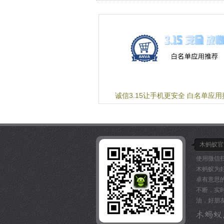
诚信3.15让手机更安全 白名单应用
木蚂蚁官
使用微信
木蚂蚁为
卓有意思
不断，实
油，好朋