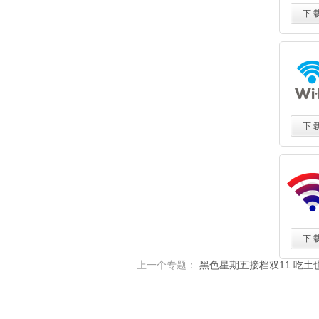
下 
下 
下 
上一个专题：
黑色星期五接档双11 吃土