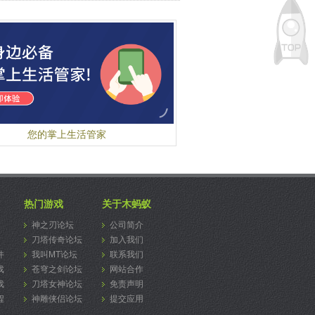
您的掌上生活管家
热门游戏
关于木蚂蚁
神之刃论坛
公司简介
刀塔传奇论坛
加入我们
件
我叫MT论坛
联系我们
戏
苍穹之剑论坛
网站合作
戏
刀塔女神论坛
免责声明
程
神雕侠侣论坛
提交应用