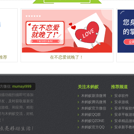
推荐
在不恋爱就晚了！
方微信:
mumayi999
关注木蚂蚁
推荐频道
扫描功能扫描即可添加
木蚂蚁新浪微博
安卓软件
好友，及时获取最新安
木蚂蚁腾讯微博
安卓游戏
的游戏、和应用。精彩
木蚂蚁官方微信
安卓平板软
时与木蚂蚁交流，好机
木蚂蚁QQ群
安卓平板游
友！
木蚂蚁QZONE
安卓精品游
木蚂蚁官方QQ
安卓新手教