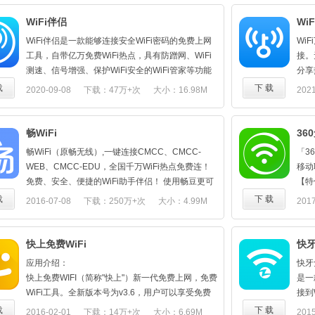
WiFi伴侣
Wi
WiFi伴侣是一款能够连接安全WiFi密码的免费上网
Wi
工具，自带亿万免费WiFi热点，具有防蹭网、WiFi
接。
测速、信号增强、保护WiFi安全的WiFi管家等功能
分享
的安全上网软件。其并非是破解WiFi密码软件，无
钥匙
载
下 载
2020-09-08
下载：47万+次
大小：16.98M
2021
需密码查看器也可一键连接网络快人一步，并在
国家
APP里向用户提供安全资讯，普及网络安全知识，
符合
提高用户的自我防护能力，同时WiFi管家功能能够
安全
畅WiFi
36
实时监测并保护用户安全上网，以360WiFi管理平安
步，
畅WiFi（原畅无线）,一键连接CMCC、CMCC-
「3
WiFi全面掌握网络连接状态，实时WiFi测速、WiFi
铁w
WEB、CMCC-EDU，全国千万WiFi热点免费连！
移动
信号监测、WiFi信号增强器，为用户的网络安全做
全］
免费、安全、便捷的WiFi助手伴侣！ 使用畅豆更可
【特
双重保障。蓝光电影极速看，上网购物，刺激手
检，
以直接兑换流量，移动、联通、电信号码都可马上
1.
载
下 载
2016-07-08
下载：250万+次
大小：4.99M
2017
游，农药团战，享受抖音在线畅刷。WiFi伴侣助你
行为
兑换，方便快捷，还不快来试试？ 【使用畅WiFi接
CMC
告别流量烦恼，安全上网有保障，是你畅游WiFi网
险合
入安全公共WiFi】 1、QQ、微信畅聊； 2、浏览朋
点，
络的上网好工具！
非正
友圈、QQ空间、百度贴吧； 3、浏览百度地图，大
2.
快上免费WiFi
快牙
特色功能：
赔申
众点评，美团； 【功能】 1、终身免费WiFi，无需
3.
【免费】
询，
应用介绍：
快牙
密码，上网钥匙！ 2、支持全国CMCC、CMCC-
WiF
随时随地节省网络流量，无需密码查看器也可一键
简单
快上免费WIFI（简称"快上"）新一代免费上网，免费
是一
EDU、CMCC-WEB，解锁！ 3、移动、联通、电信
4.
连接网络，畅享24小时免费WiFi，无需担心流量不
握上
WiFi工具。全新版本号为v3.6，用户可以享受免费
接到
手机通用，连接WiFi均由运营商架设热点，安全稳
5.
够用；
增强
WIFI热点，在产品中赚取积分后兑换流量话费等，
快牙
载
下 载
2016-02-01
下载：14万+次
大小：6.69M
2015
定，维护个人信息安全！ 4、覆盖高校、商场、火