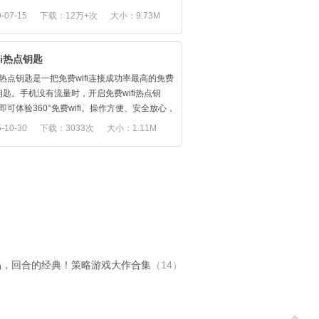
1M极小包体，轻松下载，不占内存,不耗电
让在使用中的WiFi信号可增强30%以上，是你
-07-15
下载：12万+次
大小：9.73M
，旅游，办公的小助手！
2亿用户的选择，同时连接我们出品的WiFi信号
的硬件设备体验更佳哦~
Fi热点钥匙
色功能：
Fi热点钥匙是一把免费wifi连接成功率最高的免费
增强WiFi信号，瞬间提升网络速度
fi钥匙。手机没有流量时，开启免费wifi热点钥
检测WiFi安全，放心使用连接网络
即可体验360°免费wifi。操作方便、安全放心，
加速硬件性能，调整功率稳定不断线
顾之忧。
-10-30
下载：3033次
大小：1.11M
馨提醒】WiFi热点强大的电磁波，可能会影响
一款免费wifi上网钥匙软件，开启后，可以搜索
i-Fi信号问题，你可以随时联系
wifi热点信号，随时随地可以让任何需要连接免
ikefu@syezon.com或客服QQ：3238991774反
ifi的设备，轻松享用无线免费wifi网络，查看wifi
我们，感谢一直以来的关注和信任！商务合作
，是你最好的wifi伴侣。
2793087258
Fi热点钥匙特点：
方微博：weibo.com/WiFixinhao
操作简单：打开的免费wifi热点钥匙，一键点击
公众号：WiFi信号增强器
，连接免费wifi。
安全放心：连接免费wifi实时监控。
WiFi热点钥匙只有1M极小包体，不耗电，不占
晶，回合的经典！策略游戏大作合集
（14）
，连网速度快。