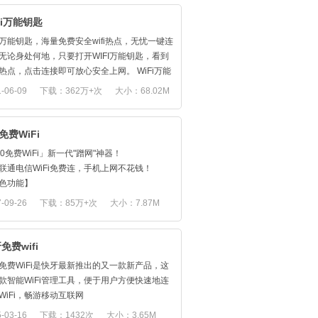
Fi万能钥匙
Fi万能钥匙，海量免费安全wifi热点，无忧一键连
无论身处何地，只要打开WIFI万能钥匙，看到
热点，点击连接即可放心安全上网。 WiFi万能
通过国家信息安全等级保护三级测评，三级是
-06-09
下载：362万+次
大小：68.02M
对非银行机构的认证。WiFi万能钥匙在政策上
国家网络安全法的等保建设要求，用户的网络
得到充分保障。 ［免费］节省网络流量快人一
0免费WiFi
随时随地免费上网，畅享24小时免费Wi-Fi，地
60免费WiFi」新一代"蹭网"神器！
ifi，再也不用担心月底手机流量不够用啦！ ［安
联通电信WiFi免费连，手机上网不花钱！
WiFi安全云感知，信息加密传输，WIFI智能体
色功能】
实时对钓鱼、ARP攻击、DNS篡改等网络攻击
 台湾也能免费上网啦！全面支持
-09-26
下载：85万+次
大小：7.87M
进行监测，并采取底层驱动级防护。 与众安保
C/ChinaUnicom/ChinaNet/香港/台湾WiFi热
作推出"WiFi安全险"，用户如因使用而发生财产
全覆盖，全免费！
常损失，可以凭借相关材料向众安保险提出理
 亿万WiFi热点一键连；
免费wifi
请，可获得保险赔偿金。 ［便捷］点击一键查
 免费WiFi地图，随时随地发现您身边的免费
秒速发现免费Wi-Fi热点，一键安全连接，操作
免费WiFi是快牙最新推出的又一款新产品，这
i；
，上网就是这么轻松。 ［管理］360度全面掌
款智能WiFi管理工具，便于用户方便快速地连
 360度安全检测，让上网 更安全；
网情况，实时进行网络测速、信号检测、信号
WiFi，畅游移动互联网
 新界面 零广告，让上网 更清爽；
，热点主人可以进行热点认领。 ［精彩］找工
免费WiFi中宣扬人人共享的理念，鼓励用户共
-03-16
下载：1432次
大小：3.65M