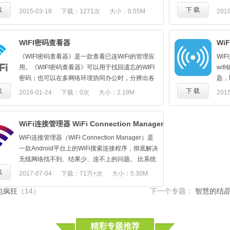
络游戏充值让你玩到爆。
红包WiFi让你随时随地想上就上--"妈妈再也不用担
3、
安心蹭网，猎豹安全WiFi覆盖了用户使用WiFi的所
理，
载
下 载
2015-03-18
下载：1271次
大小：0.55M
2019
心我的流量了！"
有场景：未连接WiFi时，在WiFi列表上智能标识未
出差
加密WiFi、虚假公共WiFi以及钓鱼WiFi，让用户一
相信
眼就知道哪些WiFi适合连接；已连接WiFi时，深度
增强
WIFI密码查看器
Wi
扫描WiFi加密方式、ARP攻击、DNS服务器、WPS
★特
《WIFI密码查看器》是一款查看已连WiFi的管理应
Wi
功能等，让用户对当前WiFi的安全等级了如指掌。
1.
用。《WIFI密码查看器》可以用于找回遗忘的WIFI
wi
另外，在风险WiFi环境下，如果用户执意要继续使
2.
密码；也可以在多网络环境协同办公时，分辨出各
匙，
用当前WiFi，我们还提供了一键关闭敏感APP的功
3.
个同名WIFI密码，便于您的办公笔记本连入。
无后
载
下 载
2016-01-24
下载：0次
大小：2.19M
2015
能，避免进一步的财产和隐私威胁。
【温
《WIFI密码查看器》满足你最迫切的WiFi需求！一
这是
到W
定要试试~
无线
wif
费w
WiFi连接管理器 WiFi Connection Manager
馈给
密码
QQ：
WiFi连接管理器（WiFi Connection Manager）是
Wi
新浪官
一款Android平台上的WiFi搜索连接程序，彻底解决
1、
微信
无线网络找不到、结果少、连不上的问题。 比系统
即可
自带WiFi扫描功能速度更快，更准确。
载
2017-07-04
下载：71万+次
大小：5.30M
2、
支持连接使用中文SSID的无线网络，可以管理、控
3、
也疯狂
（14）
下一个专题：
智慧的结
制、删除无线网络连接。
内存
支持连接到隐藏SSID的无线网络（连接成功与否视
设备及网络情况而定）。
精彩专题推荐