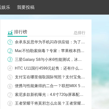
活娱乐
我要投稿
排行榜
总排行
余承东反思华为手机闪存供应链：为了保证供货不为省钱
Mac不怕勒索病毒？专家：苹果根本挡不住
三星Galaxy S8与小米6性能测试，冰袋降温！
HTC U11国行4599元起售：还有什么理由不买？
支付宝在哪里领取国际驾照？支付宝免费领取国际驾照教程
便携与性能兼得的二合一？联想MIIX 5 Plus评测
索尼多款新机曝光：4.6寸720p屏幕配骁龙835
王者荣耀干将莫邪怎么出装？王者荣耀干将莫邪出装攻略大全