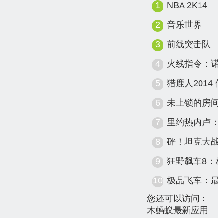
1
NBA 2K14
2
音乐世界
3
前线突击队
4
火线指令：
5
猎鹿人2014
6
未上锁的房间
7
里约热内卢
8
砰！坦克大战
9
狂野飙车8：
10
极品飞车：
您还可以访问：
木蚂蚁最新应用