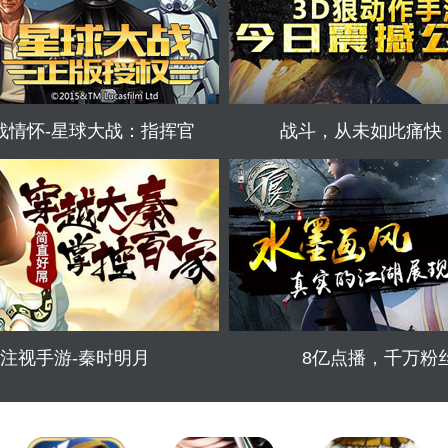
战情怀-星球大战：指挥官
战斗，从未如此痛快
注视手游-秦时明月
8亿点播，千万粉