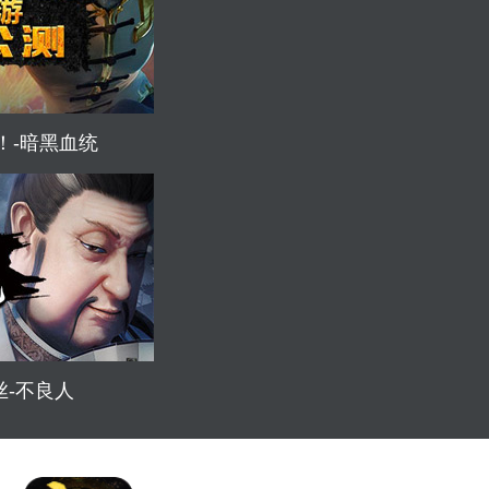
！-暗黑血统
丝-不良人