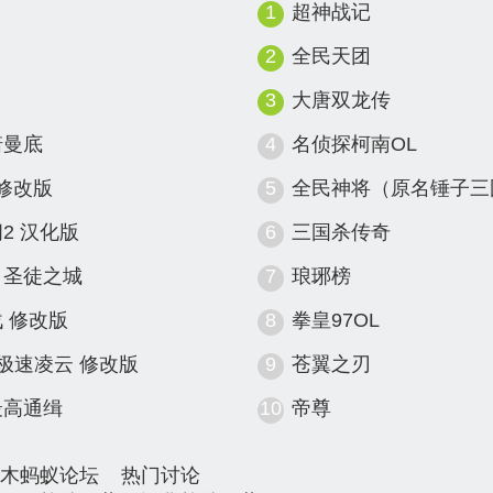
1
超神战记
2
全民天团
3
大唐双龙传
诺曼底
4
名侦探柯南OL
 修改版
5
全民神将（原名锤子三
2 汉化版
6
三国杀传奇
：圣徒之城
7
琅琊榜
 修改版
8
拳皇97OL
极速凌云 修改版
9
苍翼之刃
最高通缉
10
帝尊
木蚂蚁论坛
热门讨论