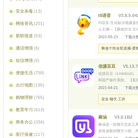
安全杀毒
(13)
IS语音
V3.8.5.04
IS语音-互动娱乐视频
网络资讯
(201)
人主播---【颜值担当
新联报道
(53)
高人气粉丝,实至名归。3
2022-05-23
下载次数
No.3，优雅演绎知性
通话增强
(6)
释放个性全民直播-爱
短信增强
(5)
信源豆豆
V5.13.7
便捷生活
(758)
信源豆豆（Linkdoo
和国产操作系统。 【
出行地图
(195)
选择只与信任的外部服务
2021-04-21
下载次数
器数据、通讯链路和客
购物理财
(765)
安全 聊天 工作
教育学习
(613)
麻油
V3.0.1B2
商务办公
(334)
麻油是一款聊天交友工
友组成新的聊天小组，
医疗保健
(217)
约饭/约牌/约玩...