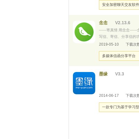
安全加密聊天交友软
念念
V2.13.6
------寄真情 用念
写信、寄信、分享信的功
承中华传统礼仪和家书
2019-05-10
下载次数
市2017"关爱行动"合
多媒体信函分享平台
墨缘
V3.3
2014-06-17
下载次数
一款专门为基于学习