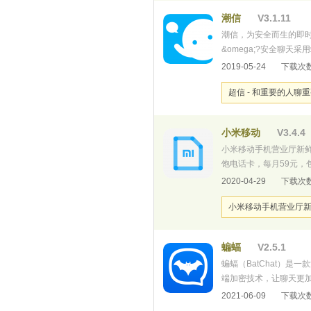
潮信
V3.1.11
潮信，为安全而生的即时通
&omega;?安全聊
口，所有用户均可创建
2019-05-24
下载次数
器人获取图片、视频、交
超信 - 和重要的人聊
小米移动
V3.4.4
小米移动手机营业厅新鲜
饱电话卡，每月59元，
于未激活状态，安全隐
2020-04-29
下载次数
查流量、办理业务，一个
小米移动手机营业厅
蝙蝠
V2.5.1
蝙蝠（BatChat）
端加密技术，让聊天更加
后，可以更快速查看和
2021-06-09
下载次数
除好友之间历史消息，