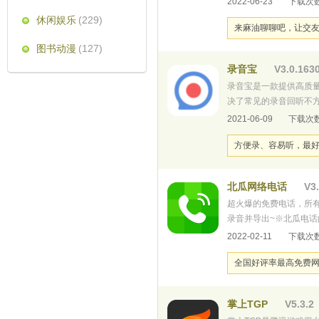
2022-06-23
下载次数
休闲娱乐
(229)
来麻油聊聊吧，让交友
图书动漫
(127)
录音宝
V3.0.163
录音宝是一款提供高质
决了常见的录音回听不
求，欢迎体验。【功能特
2021-06-09
下载次数
音导出到邮箱、网盘、QQ、微
方便录、容易听，最
北瓜网络电话
V3.
超火爆的免费电话，所
录音并导出~※北瓜电话
况下北瓜电话都不会扣取
2022-02-11
下载次数
经默认设置为智能拨号，
全国好评率最高免费
掌上TGP
V5.3.2