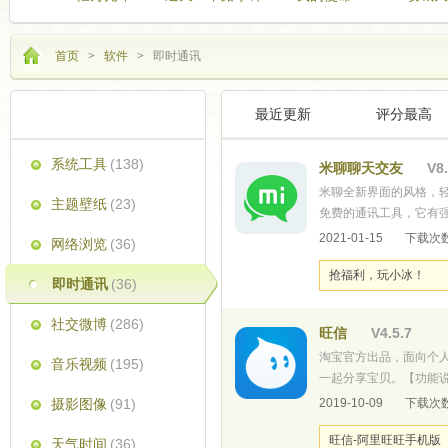
首页
>
软件
>
即时通讯
最近更新
评分最高
分类检索
系统工具
(138)
米聊聊天交友
V8.
米聊全新界面的风格，
主题壁纸
(23)
免费的通讯工具，它有
聊公会以非常好的管理体
2021-01-15
下载次数
网络浏览
(36)
============
抢福利，玩小冰！
即时通讯
(36)
社交微博
(286)
旺信
V4.5.7
淘宝官方出品，面向个
音乐视频
(195)
一起分享宝贝。【功能说
提供丰富表情3. 淘宝宝
摄影图像
(91)
2019-10-09
下载次数
人群聊功能7. 漫游聊天
旺信-阿里旺旺手机版
天气时间
(36)