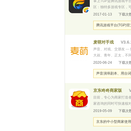
掌上TGP是腾讯游戏平
区：独特多游戏专区，
（DNF）专区、穿越火
2017-01-13
下载次数
聚集地，随时找人一起
腾讯游戏平台(TGP)
麦萌对手戏
V3.6.
声音、对戏、交朋友 -
大叔、青年、正太，不
创、同人制作及分享的社
2020-06-24
下载次数
音、萝莉音、正太音、青叔
声音演绎剧本、用台
京东咚咚商家版
V
目前，专心为商家打造
家咨询的同时可快速核
无限。
2019-05-09
下载次数
京东的中小型商家使