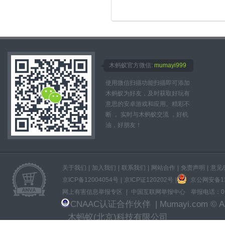
木蚂蚁官方微信:
mumayi999
使用微信扫描功能扫描即可添加
木蚂蚁为好友，及时获取好玩有
意思的安卓游戏和应用。精彩不
断 ， 实时与木蚂蚁交流 ，好机
油，好朋友！
关于我们
|
加入我们
|
联系我们
|
网站合作
|
免责声明
|
意见
京ICP备12004054号
|
京ICP证120202号
|
京公网安备110
网上有害信息举报专区
|
中国互联网举报中心
举报电话：010
CNAAC认证合作伙伴
| Mumayi.com © All
木蚂蚁(北京)科技有限公司