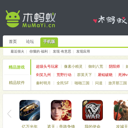
首页
论坛
手机版
最近很火
|
你懂的·福利
|
发现·有意思
|
发现应用
超级头号玩家
像素小精灵
御剑八荒
阴阳师
精品游戏
剑笑九州
荒野行动
群英天下
屠鲲破晓
死神v
精品软件
秦时明月
全民SF
啪啪三国
问道
放开那三国
亿万光年
遮天：帝路争锋
我的使命
攻城天