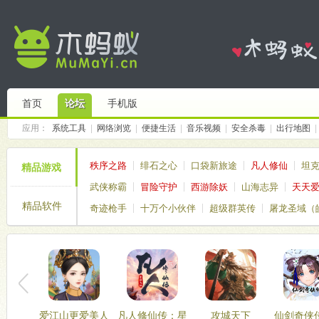
首页
论坛
手机版
应用：
系统工具
|
网络浏览
|
便捷生活
|
音乐视频
|
安全杀毒
|
出行地图
|
秩序之路
绯石之心
口袋新旅途
凡人修仙
坦
精品游戏
武侠称霸
冒险守护
西游除妖
山海志异
天天
精品软件
奇迹枪手
十万个小伙伴
超级群英传
屠龙圣域（
仙境传说破晓
塔塔帝国
爱江山更爱美人
凡人修仙传：星
攻城天下
仙剑奇侠