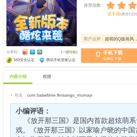
推荐指数：
还不错
(
来自
132
用户点评：
超萌的Q版画风
分享到：
[一键转帖]
手机下载
短网址下载
360安全认证
腾讯手机管家认证
内容介绍
权限
包名：
com.babeltime.fknsango_mumayi
小编评语：
《放开那三国》是国内首款超炫萌系
戏。《放开那三国》以家喻户晓的中国