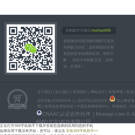
木蚂蚁官方微信:
mumayi999
使用微信扫描功能扫描即可添加
木蚂蚁为好友，及时获取好玩有
意思的安卓游戏和应用。精彩不
断 ， 实时与木蚂蚁交流 ，好机
油，好朋友！
关于我们
|
加入我们
|
联系我们
|
网站合作
|
免责声明
|
意见
京ICP备12004054号-1
|
京ICP证120202号
|
京公网安备11
网上有害信息举报专区
|
中国互联网举报中心
举报电话：010-
CNAAC认证合作伙伴
| Mumayi.com © All
蚂蚁(北京)科技有限公司
正在打开360手机助手下载并安装
您选择的应用
到您的手机
如果应用下载没有开始，
您可以：
请点击
安装360手机助手
>>