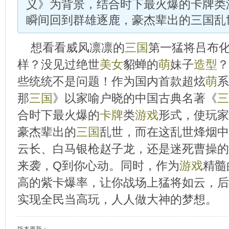
义》为背景，结合时下最火爆的卡牌类
瞬间回到群雄逐鹿，豪杰辈出的三国乱
想看看威风凛凛的
三国
第一猛将吕布
样？没见过绝世
美女
貂蝉的
萌
妹子
造型
？
些统统不是问题！作为国内首款超炫
萌
系
那
三国
》以家喻户晓的中国古典名著《
三
合时下最火爆的
卡牌
类
游戏
形式，使玩家
豪杰辈出的
三国
乱世，而在这乱世烽烟中
云长、白马银枪赵子龙，还是迷死曹操的
来袭，Q到你心动。同时，作为
游戏
精髓
高的紫卡爆率，让你战场上猛将如云，后
实现全民当高玩，人人做大神的梦想。