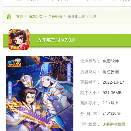
海飞驰
的开
首页
>
游戏分类
>
角色扮演
>
放开那三国 V7.0.0
放开那三国 V7.0.0
软件类型：
免费软件
所属类别：
角色扮演
更新时间：
2022-10-17
程序大小：
931.36MB
系统要求：
2.3.x 以上
分 辨 率：
240*320 等
运行权限：
3项关键权限