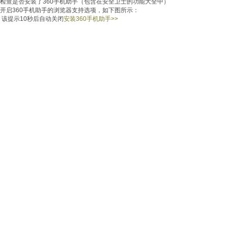
检查是否安装了360手机助手（包含在安全卫士的功能大全中）
开启360手机助手的浏览器支持选项，如下图所示：
该提示
10
秒后自动关闭
安装360手机助手
>>