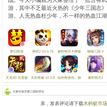
游，其中不乏最近火热的《少年三国志》
游。人无热血枉少年，不一样的热血江湖
梦幻西游
神武2 V2.0.70
秦时明月卡牌版
啪啪三国 V
V1.323.0
V8.0.0
天龙3D 百度版
天剑奇缘 V2.0.8
仙剑奇侠传：御
秦时明月2
V1.606.0.0
灵出战 V1.1.22
V1.5.0
大家对放开那三国的评论
亲，发表评论请下载
木蚂蚁市