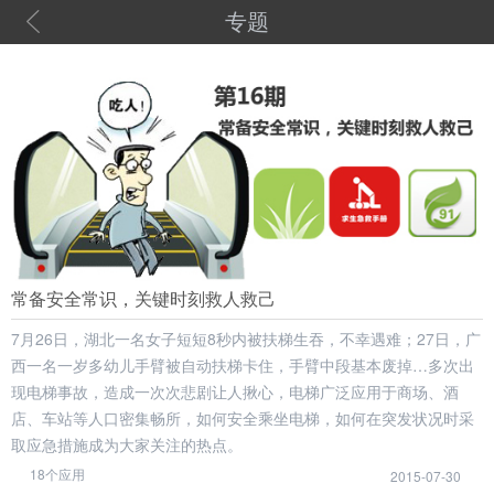
专题
常备安全常识，关键时刻救人救己
7月26日，湖北一名女子短短8秒内被扶梯生吞，不幸遇难；27日，广
西一名一岁多幼儿手臂被自动扶梯卡住，手臂中段基本废掉…多次出
现电梯事故，造成一次次悲剧让人揪心，电梯广泛应用于商场、酒
店、车站等人口密集畅所，如何安全乘坐电梯，如何在突发状况时采
取应急措施成为大家关注的热点。
18个应用
2015-07-30