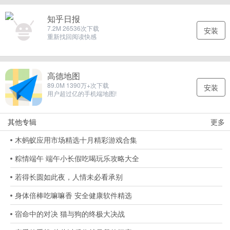
知乎日报
7.2M 26536次下载
安装
重新找回阅读快感
高德地图
89.0M 1390万+次下载
安装
用户超过亿的手机端地图!
其他专辑
更多
木蚂蚁应用市场精选十月精彩游戏合集
粽情端午 端午小长假吃喝玩乐攻略大全
若得长圆如此夜，人情未必看承别
身体倍棒吃嘛嘛香 安全健康软件精选
宿命中的对决 猫与狗的终极大决战