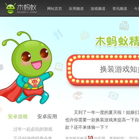
网站首页
应用频道
游戏频道
资讯频道
今
换装游戏知
又到了一年一度的夏天啦！姑娘们
安卓游戏
安卓应用
也许你需要一款换装游戏来提高一下自
款？还不来体验一下？
过年一起必玩的游戏
10
正品好游戏经典合集
本专辑共收录
款应用
更新时间：
2015-