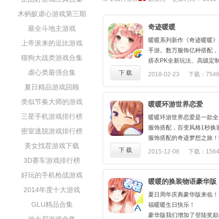
木蚂蚁虐心游戏第三期
奇迹暖暖
最全斗地主游戏
暖暖系列新作《奇迹暖暖》
上帝派来的逗比游戏
手游。数万服饰亿种搭配，
猫狗大战类游戏合集
搭衣PK全新玩法、高级定
情体验，邀您开启服饰搭配
虐心类最强合集
下 载
2018-02-23
下载：754
夏日精品游戏回顾
778.62M
类似节奏大师的游戏
暖暖环游世界恋爱
三星手机游戏排行榜
暖暖环游世界恋爱是一款全
服饰搭配，百变风格1秒换
密室逃脱游戏排行榜
服饰搭配的奇迹梦想之旅！
美女找茬游戏下载
砰然心动的穿衣体验！
下 载
2015-12-08
下载：156
3D赛车游戏排行榜
好玩的手机枪战游戏
暖暖的换装物语豪华版
2014年度十大游戏
夏日周年庆典豪华版来临！
GLU精品合集
福暖暖生日快乐！
豪华版我们增加了登陆奖励