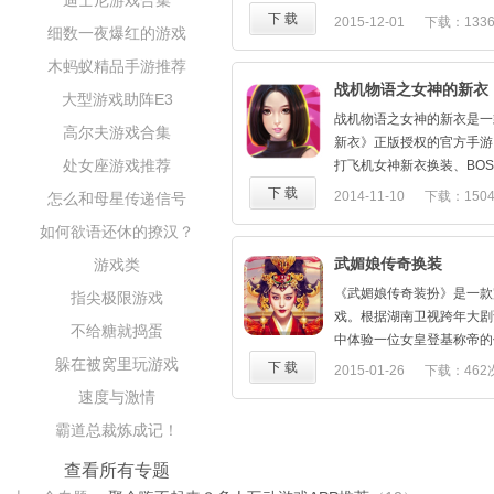
迪士尼游戏合集
纪念T恤哦~
下 载
2015-12-01
下载：133
细数一夜爆红的游戏
豪华版史诗成就出炉，纪念
起的日子！
木蚂蚁精品手游推荐
在接下来的日子里，我们会
战机物语之女神的新衣
大型游戏助阵E3
更多精彩内容。
战机物语之女神的新衣是一
再次感谢大家对暖暖系列的
高尔夫游戏合集
新衣》正版授权的官方手游
家提出宝贵意见，谢谢。
处女座游戏推荐
打飞机女神新衣换装、BO
系统等多种特色玩法，快来
下 载
2014-11-10
下载：150
怎么和母星传递信号
新衣试玩吧！
如何欲语还休的撩汉？
武媚娘传奇换装
游戏类
《武媚娘传奇装扮》是一款
指尖极限游戏
戏。根据湖南卫视跨年大剧
不给糖就捣蛋
中体验一位女皇登基称帝的
躲在被窝里玩游戏
下 载
2015-01-26
下载：462
速度与激情
霸道总裁炼成记！
查看所有专题