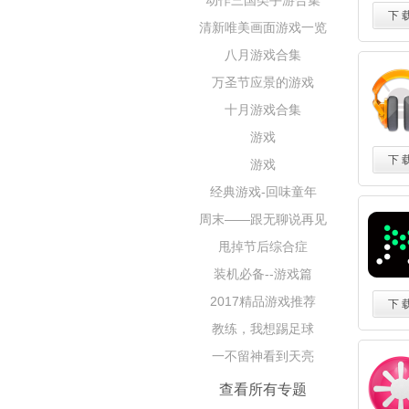
动作三国类手游合集
下 
清新唯美画面游戏一览
八月游戏合集
万圣节应景的游戏
十月游戏合集
游戏
下 
游戏
经典游戏-回味童年
周末——跟无聊说再见
甩掉节后综合症
装机必备--游戏篇
2017精品游戏推荐
下 
教练，我想踢足球
一不留神看到天亮
查看所有专题