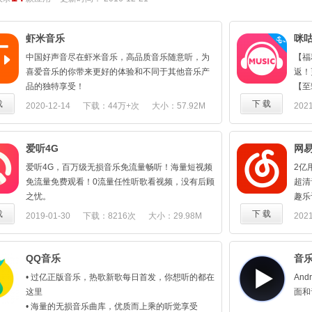
虾米音乐
咪
中国好声音尽在虾米音乐，高品质音乐随意听，为
【福
喜爱音乐的你带来更好的体验和不同于其他音乐产
返！
品的独特享受！
【至
给你
载
下 载
2020-12-14
下载：44万+次
大小：57.92M
2021
【现
播在
场集
爱听4G
网
【推
爱听4G，百万级无损音乐免流量畅听！海量短视频
2亿
的专
免流量免费观看！0流量任性听歌看视频，没有后顾
超清
【有
之忧。
趣乐
声评
【免流播放，国内标杆】：电信4G用户在
★【
载
下 载
2019-01-30
下载：8216次
大小：29.98M
2021
【精
2G/3G/4G网络下使用"爱听4G"听音乐，不消耗任何
风等
区的
154
流量。不定期开展"下载送礼活动"，三网（电信、移
之谦
核心
动、联通）用户流量不定期赠送。
新歌
QQ音乐
音乐
•听
【正版曲库，更新更全】：250+万首正版歌曲等你
★【
【千
• 过亿正版音乐，热歌新歌每日首发，你想听的都在
An
来淘。新增私人FM，打造你的音乐小世界。
可能
语海
这里
面和
【免流量看海量短视频】：新增短视频模块，让用
★【
【极
• 海量的无损音乐曲库，优质而上乘的听觉享受