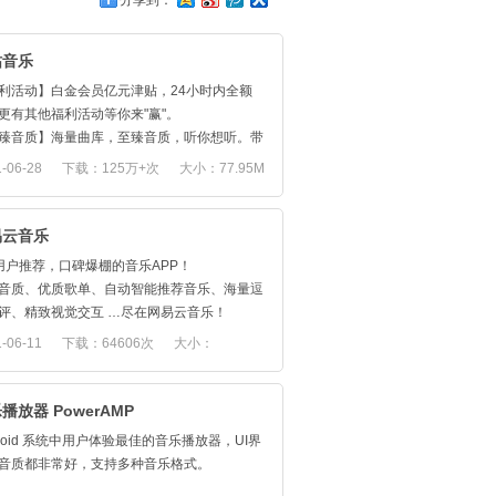
分享到：
咕音乐
利活动】白金会员亿元津贴，24小时内全额
更有其他福利活动等你来"赢"。
臻音质】海量曲库，至臻音质，听你想听。带
24bit的至臻3D立体环绕视听新体验。
-06-28
下载：125万+次
大小：77.95M
场直播】音乐有你，不负期待。你喜欢的星主
线预约，和你面对面的音乐交流。更有精彩现
锦，回播等你来约。
易云音乐
荐歌单】量身定做属于你的私人音乐！邂逅你
用户推荐，口碑爆棚的音乐APP！
属音乐歌单！
音质、优质歌单、自动智能推荐音乐、海量逗
声电台】每日新鲜的头条资讯！精彩笑料的相
评、精致视觉交互 …尽在网易云音乐！
书！一样的音乐，不一样的玩法！
千万曲库】，超全华语欧美日韩、电音ACG古
-06-11
下载：64606次
大小：
彩专区】挖掘惊喜原创的新声音，探秘亲子专
超全音乐种类，广泛涵盖周杰伦、陈奕迅、薛
新王国、还有缤纷精彩的体育赛事等你来玩！
.35M
、林俊杰、王菲、李荣浩、邓紫棋等热门歌手
功能：
播放器 PowerAMP
精准推荐】，备受赞誉的的算法，自动推荐你
万曲库】4000万正版曲库，新歌首发，覆盖华
droid 系统中用户体验最佳的音乐播放器，UI界
感兴趣的新歌，比你更懂你；
外、内地港台，无限畅听，不再歌荒；
音质都非常好，支持多种音乐格式。
超清音质】，每首歌曲都拥有令人惊叹的CD音
光音效】6大特色音效，独享HI-FI房间，还原至