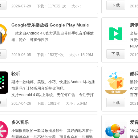
户"足不出爱听4G"便可又听歌又看视频。
质；
臻听
• 精品有声书、播客、儿童故事、助眠节目…沉浸式
载
下 载
2026-07-29
下载：1170万+次
大小：
2016
【酷炫彩铃，凸显个性】：DIY功能，任你玩转。热
★【
【热
陪伴，度过闲暇时光
播金曲、爆笑铃音任你选。
库，
182.26M
的歌
• 听歌识曲、哼唱识别，精准识别此刻播放或哼唱的
【全新界面，焕然一新】：应用界面全新改版，去
歌需
•看
歌曲
Google音乐播放器 Google Play Music
腾讯
繁就简，让用户享受优美应用。
★【
【视
• 翻译歌词，支持数十万首热门英日韩泰歌曲的汉译
【蝰蛇音效，享受高音质】：一键设置蝰蛇音效，
闹，
一款来自Android 4.0官方系统自带的手机音乐播放
全新
得见
音译
让用户享受与众不同的音乐感受。
感…
器，简介，可操作性强
只要
【咪
• 个性化推荐，全站依你的口味定制专属音乐内容
【新增有声节目】：在应用内可以收听国内各大有
★【
NO
天想
• 车载互联，支持宝马、福特等车型的车载应用
声媒体、大咖的节目，为不同的用户提供个性化选
合的
【附
载
下 载
2019-06-05
下载：153万+次
大小：15.29M
2019
【超
• 强大的搜索，歌手、专辑、歌单、MV、类型、歌
择。
★【
与主
•唱
词、拼音、语音多种搜索方式均支持
如果您有任何问题或者意见反馈，请加爱听4G反馈
名D
感连
【云
QQ群：398326060，期待与你碰撞出音乐的火花。
★【
清纯
轻听
酷
【双
好节
一款
出来
期待一款纯粹、美观、小巧、快捷的Android本地播
酷我
★【
躺在
放器吗？让轻听用音乐带你飞吧。
An
音乐
万千
------
支持Android 4.0以上系统。无任何广告，专注于打
百万
★【
不了
如您
造本地音乐扫描、匹配、管理和播放体验。
载
下 载
2017-04-26
下载：1081次
大小：5.64M
2021
图，
【明
出，
【基于Material Design设计】
下载
趣味
官方网
整体运用Material Design风格，配合优雅的场景转
在！
微信
换和涟漪效果、便捷的手势操作，让你一见倾心
多米音乐
爱
官方
官方
【魔法色效果】
小编很喜欢的一款音乐播放软件，其好的地方在于
"爱
官方Q
列表、播放页、通知栏、锁屏歌词能够随专辑图动
每周都会有一些不错的专题，而且也会有一些网游
网(