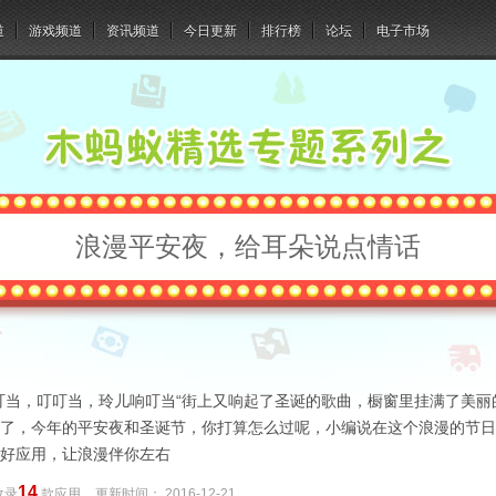
道
游戏频道
资讯频道
今日更新
排行榜
论坛
电子市场
浪漫平安夜，给耳朵说点情话
叮当，叮叮当，玲儿响叮当“街上又响起了圣诞的歌曲，橱窗里挂满了美丽的
了，今年的平安夜和圣诞节，你打算怎么过呢，小编说在这个浪漫的节日
好应用，让浪漫伴你左右
14
收录
款应用
更新时间：
2016-12-21