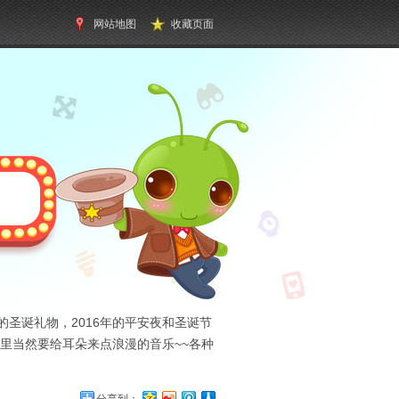
网站地图
收藏页面
圣诞礼物，2016年的平安夜和圣诞节
里当然要给耳朵来点浪漫的音乐~~各种