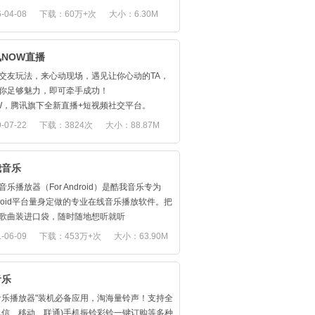
感；
-04-08
下载：60万+次
大小：6.30M
精彩歌单】，首创歌单作为核心架构，4亿歌单
门推荐】在"我喜欢的"开启听荐模式，让AI推荐
满足你跑步、学习、工作、聚会等场景各种听
曲更懂你心。
求
NOW直播
趣味乐评】，行业首创，每首歌下乐评超热
频彩铃】全球首创超高清全面屏视频彩铃，看
2亿人一起写、一起看，趣味段子、故事、情
交友玩法，来心动现场，遇见让你心动的TA，
的精彩；
…乐评看了就停不下来；
你足够魅力，即可牵手成功！
咕现场】全年超500场超高清演唱会直播，365
热闹动态】，热热闹闹的音乐社区，与志同道
W，腾讯旗下全新直播+短视频社交平台。
看就看，在哪都是现场；
朋友相见恨晚；
近的人 连麦互动】
-07-22
下载：3824次
大小：88.87M
清MV】好音乐听得到，更要"看"得见。
明星入驻】，千位大牌明星、专业音乐人、知
播连麦互动，1v1畅聊 ，讲出你的真心话，情
J已入驻；
线feel不一样的互动。
K歌】"声"而不凡，嗨唱个性；
主播电台】，音乐故事、脱口秀、情感话题，
校花，霸气御姐，风格多样，才艺百变，总有
我音乐
屏开唱】TV端+APP大小屏同唱，动听生活唱
目轻松分享。
让你心动。
；
音乐播放器（For Android）是酷我音乐专为
专业解读】，数千明星专访、电台节目、专业
家里也能抓娃娃，腾讯限量公仔等你来。
droid平台量身定做的专业在线音乐播放软件。把
人士每周向你解读每周全球音乐动态；
驴友露营直播，荒野求生，丛林探险，只有唱
-----------------------------------
歌曲装进口袋，随时随地想听就听
有爱的客服】有问题，找7×12小时客服。要斗
的高音，没有去不了的远方。
在使用中有任何意见建议，可在App内反馈提
-06-09
下载：453万+次
大小：63.90M
客服表情包不输你哦！
星综艺 有料视频】
或通过以下途径与我们联系：
网易云音乐，开启欲罢不能的音乐之旅！
短视频强势来袭，玩转百变道具，分享就现
站：http://music.migu.cn/
公众号：mclub12530
音乐
微信/微博：@腾讯NOW直播
微博：@咪咕音乐
音乐播放器"装机必备应用，淘海量铃声！支持全
Q群：162118770
电信、移动、联通)手机振铃彩铃一键订购等多种