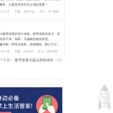
服务，让爱音乐给你无止境的宠爱！
版曲库，更新更全】百万正版歌曲，海量无
-12-21
下载：38万+次
大小：41.98M
高品质音乐，近千家主流唱片公司热门歌曲。
榜单，精选MV，给你视听双重享受。
炫彩铃，凸显个性】DIY功能，你的彩铃你说了
音
以极简优美的设计体验，推荐动听的音乐，旨
富电台，更潮资讯】包罗万象，让你的信息从
给你干净、纯粹、天籁般的愉悦享受。
伍。
像诗歌一样简洁优美，脱俗随性，静心于尘，
能节流，安心呵护】智能切换播放模式，省流
神游到远方。
-07-18
下载：1462次
大小：28.34M
更安心。
，余音比你以往所有体验过的音乐app，都更别
系方式】
个专题：
春节抢票大战火药味渐浓
（14）
走来有你们的支持与陪伴，令我们倍感欣慰！
[乐文] 一位音乐人，一首主推歌曲，一个关于他和
的意见和反馈更是我们前进的动力。
的故事
交流QQ群：398326060
[猎乐] 万里挑一的音乐汇成合辑，超越各种榜单，
微信公众号：天翼爱音乐
让你惊叹
[遇见] 高颜值、懂品味的音乐达人，透过音乐，我
你想遇见
[音乐人] 汇集乐人动态和周边，更有值得你用心聆
好音乐
理由期待更纯净美妙的音乐体验方式