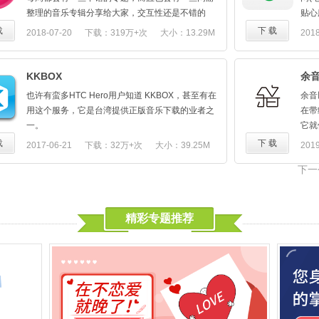
态变色，凸显每首歌的个性色彩
整理的音乐专辑分享给大家，交互性还是不错的
贴心
【高速扫描】
也。
【正
载
下 载
2018-07-20
下载：319万+次
大小：13.29M
2018
能够快速get本地音乐，并智能筛选去重，无需动手
损、
即可找齐所有音乐
火热
【智能匹配歌词及歌曲详情】
【酷
KKBOX
余
智能技术为你的音乐成功匹配歌词，同时还奉上歌
算。
曲详情（支持修改），让音乐更加完整
也许有蛮多HTC Hero用户知道 KKBOX，甚至有在
余音
【丰
【Super Sound自研音效】
用这个服务，它是台湾提供正版音乐下载的业者之
在带
不落
搭载Super Sound音效，无需复杂调校即可获取多
一。
它就
【智
种音效体验，并支持均衡器调节功能，满足你挑剔
而在 iPhone App 之後，KKBOX 终於也开发出了
带你
载
下 载
2017-06-21
下载：32万+次
大小：39.25M
2019
量，
的耳朵
Android 版本，并且直接内建在 Hero 手机中。
是的
【联
）
下一
【易于操控的的小工具】
打开 KKBOX 後，可以看到主画面共有四大功能∶线
致。
一路
精心设计的魔法色锁屏、通知栏、以及常驻底部的
上精选、我的下载、我的音乐库以及线上搜寻，线
- 
你们
minibar，让你随时掌控音乐。
上精选频道中提供新歌人气排行榜。
音乐
官方
然后，我们还有：
不论是华语、西洋、日韩等等音乐类型都有，基本
- 
精彩专题推荐
官方
- 随心切换的主题色和点缀色
上你只要有付费的 KKBOX 帐号，就可以无限任
保证
- 自主创建和编辑本地歌单
听；
- 
- 收藏喜欢的音乐
而且它不只可以线上串流收听，还可以直接下载到
确信
- 设置铃声
手机上收听，不用每次听都要重新串流一次。
- 
- 支持仅Wifi下下载图片
听的
- 睡眠定时
你有