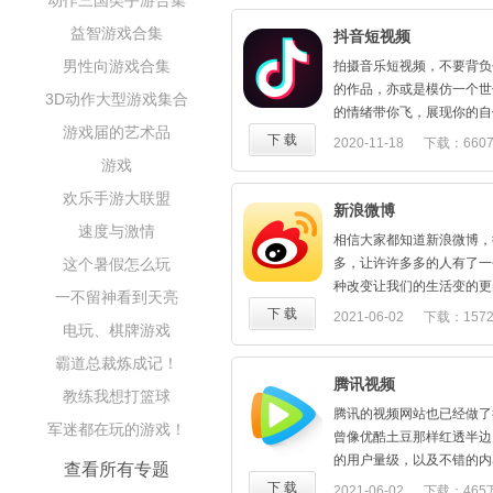
动作三国类手游合集
1617.73M
说话
者！操作简单易上手，一血
视频来源和AcFun一样站
·有趣的你，只想找个和自己
典体验！实力操作公平对战
益智游戏合集
抖音短视频
日本电视台的深夜动画，NICO
地谈天说地
男性向游戏合集
等视频分享网站，也有不少
拍摄音乐短视频，不要背负
·有个自留地，写内心真实
的二次创作内容。视频内容也
的作品，亦或是模仿一个世
3D动作大型游戏集合
懂你的陌生人
客，QQVideo，优酷，
的情绪带你飞，展现你的自
·还可能找到真爱哦－Soulma
游戏届的艺术品
网站（采用非正式转载方式
这里每一个时刻都是你，而
下 载
2020-11-18
下载：660
Cool到没朋友的你，快来So
供本地源的视频储存服务（
游戏
如遇到问题，请发邮件给我们：s
服务器上），但该服务现在
或反馈给微信公众号：soulap
欢乐手游大联盟
现在该网站上大部分的视频
新浪微博
服务器上。在 Alexa 上全
速度与激情
相信大家都知道新浪微博，
文排名第608位。
这个暑假怎么玩
多，让许许多多的人有了一
Bilibili目前有动画、
种改变让我们的生活变的更
一不留神看到天亮
新番连载6个板块。
的透明了。
下 载
2021-06-02
下载：157
电玩、棋牌游戏
103.60M
霸道总裁炼成记！
腾讯视频
教练我想打篮球
腾讯的视频网站也已经做了
军迷都在玩的游戏！
曾像优酷土豆那样红透半边
的用户量级，以及不错的内
查看所有专题
的用户成为其重视的粉丝。
下 载
2021-06-02
下载：465