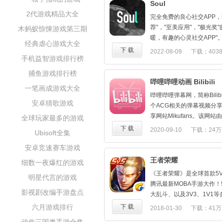
Soul
2代游戏精品大全
完全免费的良心社交APP，
荐"，"至美应用"，"极光奖"的
木蚂蚁惊悚游戏第三期
暖，有趣的心灵社交APP
经典虐心游戏大全
无顾虑的诉说心情，遇见爱
下 载
2022-08-09
下载：403
手机益智游戏排行榜
朋友，男女朋友，甚至夫妻
107.63M
爵士乐手胡莎莎（Apple
捕鱼游戏排行榜
里巴巴影业制片人都强烈推荐
哔哩哔哩动画 Bilibili
一笔画成游戏大全
件"。
哔哩哔哩弹幕网，简称Bilib
时下超火的弱关系社交，通
安卓猜歌游戏
个ACG相关的弹幕视频分
试"，来找到心灵相通的小伙伴
享网站Mikufans。该网站由
全球玩家最多的游戏
法，秒推最能懂你的陌生人
友“⑨bishi”于2009年6月
下 载
2020-09-10
下载：24万
可能找到Soulmate哦！！
Ubisoft全集
站在运行时往往不稳定，所以M
功能介绍：
安卓竞速赛车游戏
是为用户提供一个稳定的弹
1.灵魂自测游戏－茫茫人
站于2010年1月24日更名为B
王者荣耀
细数一夜爆红的游戏
伴侣。
大陆其他网站的弹幕系统。
2.星球－ 深情把玩3D星球
《王者荣耀》是全球首款5
明星代言的游戏
哔哩哔哩弹幕网是一家以ACG（
3.私密blog － 微信微
腾讯最新MOBA手游大作！
Comic、Game）为主
影视剧改编手游盘点
案，而恰巧有陌生人在意。
大乱斗、以及3V3、1V1
他国内的视频网站最大的特
使用场景：
竞技尽享快感！海量英雄随
六月游戏排行
下 载
2018-01-30
下载：41万
实时评论功能，是中国大陆
·不喜欢约约约，也不喜欢
作战！10秒实时跨区匹配
网站。