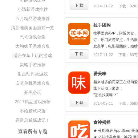
奇葩游戏盘点
功能：
（2）手机展示即享优惠，
下 载
2014-11-12
下载：828
小清新游戏推荐
*好友动态：看看好友又去
钱使
*发布点评：吃得爽啦，告
（3）全场超值购买券，最低
五月精品游戏推荐
得不爽，吐个嘈。
下手
拉手团购
清新唯美画面游戏一览
*查找餐馆：通过丰富的标
（4）与好友一起点单，幸
拉手团购APP，附近美食
的餐馆信息。
哦
恐怖游戏合集
订，热门旅游景点，生活服
*榜单功能：能够创建或浏
（5）支付宝全程护航，放
大胸妹子游戏合集
发美甲，电影票团购，婚纱
榜单。
款
购，摄影写真，KTV团购
下 载
2017-11-22
下载：53万
适合在车上玩的游戏
*同城热门：本地都有什么
【我的劣势】
多重优惠尽在掌握，超值折
户。
（1）优惠券太便宜，没法
策略手游推荐
【美食优惠一站尽享】
*收藏功能：收藏自己喜欢
（2）优惠券不够多，有待
火锅，自助，烧烤，夜宵，
爱美味
射击动作类游戏
查找。
（3）优惠活动太多，没法
优惠；
*等级系统：你是个吃货？
（4）优惠内容太好，只好
越来越多的商家正在成为爱
安卓单机游戏合集
【多样旅行一站搞定】
己吧。
【我的自白】
线下活动正来袭！
农家乐，周边游，自驾游，
开黑必玩
丁丁优惠集合全国40座城市
"怎么找美味？"
订，亲子拓展，跟着拉手去
息，致力于为全国小伙伴提
2017精品游戏推荐
--火热专题推荐：除了看
下 载
2014-03-11
下载：668
【购物折扣一站专享】
得不能再低的优惠券。神马
以根据距离、人气和直接关
不给糖就捣蛋
购物，网购，优惠券，男装
小时歌，这些通通都不是问
味。
婴用品，购物折上折；
霸道总裁炼成记！
里人肯定不知道！哼哼！
"怎么吃美味？"
食神摇摇
【生活服务超值立享】
--自制美食行程：找到中
美甲，美发，婚纱，孕妇写
★ 长期稳居 App Store
查看所有专题
来到距离它500米之内，
蹈，团购就能立享超值折扣
★ 公认找美食第一神器! 