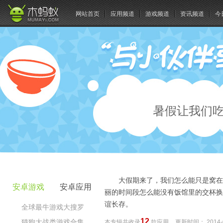
网站首页
应用频道
游戏频道
资讯频道
今
暑假让我们吃
大假期来了，我们怎么能只是窝在
安卓游戏
安卓应用
丽的时间段怎么能没有饭馆里的交杯换
谊长存。
全球最牛游戏大搜罗
12
猫狗大战类游戏合集
本专辑共收录
款应用
更新时间：
2014-