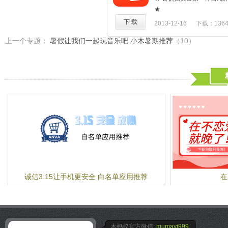
优惠券等供你选择。
【本期活动】
★
"吃完之后呢？"
拉手团购推出美食抢购季，
★无数好评,吃货必备,旅行
下 载
2013-12-16
下载：136
--每一次登录、上传、分
拉手超值购，限时抢购过时
★中国首创的个性化餐厅推
分，积分可直接抵扣现金使
上一个专题：
暑假让我们一起玩音乐吧 小木暑期推荐
（10）
在拉手充流量，充话费，折
单到摇一摇即可精准推荐美
败家？
开学季之整装待发当学霸，
★五大看点★
推荐
1,最简单的操作,轻轻一摇,
【功能特点】
2,和好友一起发现,分享美食
1. 手机团购专享美食电影
3,全新炫酷的界面与用户体
单折扣比价
4,记录你的美食足迹,轻松
2. 每日团购、附近团购推荐
5,时尚吃货的居家,旅行,请
3. 支持销量和价格，品类
不知道去哪吃?不知道吃啥?
4. 拉手团购覆盖500多个城
马来帮你找到最合适的餐厅
5. 支持在线手机充值
又发现好吃的地儿要分享给
6. 部分支持电影在线订座
些个城市!你喜欢去的餐厅
7. 拉手夺宝，分分钟大奖
定"出门吃饭"这个大事!
8. "修好了"手机维修项目
功能:
诚信3.15让手机更安全 白名单应用推荐
在
【消费保障】
★ 摇一摇,根据你的喜好及
付款未消费，"拉手"随时退
餐厅;
消费有问题，"拉手"来帮您
★ 和好友"组饭局";
过期自动退，"拉手"不需手
★ 强大的当地特色菜推荐,
【关于拉手】拉手网（lasho
★ 轻松"发现"周边美食图片
木蚂蚁官方微信:
mumayi999