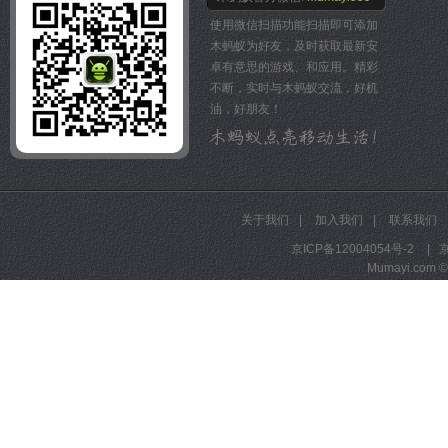
3月18日。上拉手网，对身
★ 和好友分享餐厅和图片,
使用微信扫描功能扫描即可添加
酒店、旅游、生活服务、摄
炫耀你遍及各地的吃货足迹
木蚂蚁为好友，及时获取最新安
务一览无余，还有各类超低
★ 通过语音搜索餐厅,想吃
卓有意思的游戏、和应用。精彩
兑换券。团购之后，还可以
辣","想吃水煮鱼"...;
不断，实时与木蚂蚁交流，好机
值或积分。
★ 收藏的餐厅有优惠券和团
油，好朋友！
【联系我们】
联系我们：
官方网站： www.lashou.c
新浪微博 @食神摇摇
客服电话：4000-517-317
腾讯微博 @食神摇摇
食神吃货QQ群 766009
关于我们
|
加入我们
|
联系我们
京ICP备12004054号-2
|
京
Mumayi.com © A