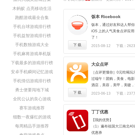
木蚂蚁 点亮移动生活
饭本 Ricebook
跑酷游戏最全合集
饭本，通过好友和达人帮你
手机台球游戏排行榜
iOS 上的人气美食点评应用，
手机益智游戏排行榜
了！
亮点：
手机数独游戏大全
下 载
2015-08-12
下载：262
*好友推荐：通过社交关系
手机麻将游戏单机版
从此远离陌生人和水军的不
下载最多的游戏排行榜
*社会化标签：通过名人推
大众点评
馆、大众点评星级、等位预
安卓手机瞬间记忆游戏
［点评更懂你］0元吃喝玩乐
加上好友和达人的推荐，必
过端午！团购，美食，电影
手机情侣游戏排行榜
馆。
酒店，美容，美甲，美睫，
*个性推荐：通过智能算法
勇士便要闯地下城
点评！用闪惠，闪电买单，
下 载
2023-06-13
下载：237
和点评。
折后再减，过期自动退款！
全民公认的良心游戏
*达人云集：全国各地数百
持微信、支付宝、银行卡支
体人分享美食。
赛车游戏推荐
返现！成功消费团购，送红
丁丁优惠
*收藏榜单：如果太懒，收
细数一夜爆红的游戏
信好友。
单，跟着 TA 吃。
【我的优势】
每周精品手游推荐
*发起问答：不知道吃什么
（1）遍布祖国大江南北40
达人群发私信。
优惠券