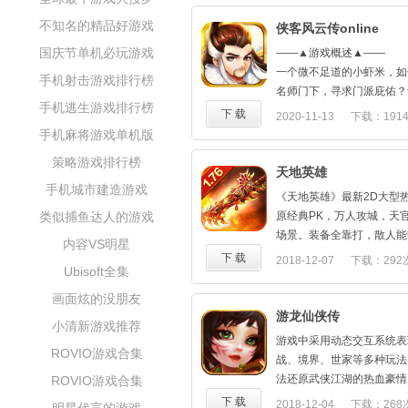
不知名的精品好游戏
侠客风云传online
国庆节单机必玩游戏
——▲游戏概述▲——
一个微不足道的小虾米，如
手机射击游戏排行榜
名师门下，寻求门派庇佑？
手机逃生游戏排行榜
任督二脉？还是精炼等级装
下 载
2020-11-13
下载：191
你选择哪种方式，都可以在《
手机麻将游戏单机版
285.11M
中实现！
策略游戏排行榜
——▲游戏特色▲——
天地英雄
【经典IP锻造】——传承
手机城市建造游戏
《天地英雄》最新2D大型
由边锋与凤凰游戏联袂出品
类似捕鱼达人的游戏
原经典PK，万人攻城，天
Online》，是获得国内优
场景。装备全靠打，散人能
内容VS明星
传》授权而研发的一款手游
《天地英雄》以最真诚的心
下 载
2018-12-07
下载：292
室的基础上，进行了自主创
Ubisoft全集
撼的传奇世界。战争的号角
【个性侠客养成】——全新
力而战吧！
画面炫的没朋友
百名侠客齐聚武林任你招募
游龙仙侠传
合！集齐特定侠客组合，更
小清新游戏推荐
战斗中释放超强组合招式。
游戏中采用动态交互系统表
ROVIO游戏合集
【沉浸精品剧情】——丰富
战、境界、世家等多种玩法
游戏的剧情设定借鉴了金庸
法还原武侠江湖的热血豪情
ROVIO游戏合集
的经典桥段。
失传武学BUFF任玩家自
下 载
2018-12-04
下载：268