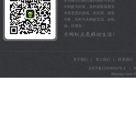
使用微信扫描功能扫描即可添加
军团战中，各方势力激情碰
木蚂蚁为好友，及时获取最新安
弟兄们杀出重围，谁能未雨
卓有意思的游戏、和应用。精彩
场真英雄，历史由你来改写
不断，实时与木蚂蚁交流，好机
油，好朋友！
关于我们
|
加入我们
|
联系我们
京ICP备12004054号-2
|
京
Mumayi.com © A