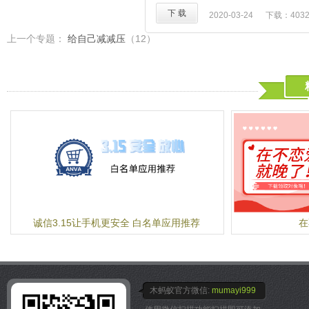
【超多选择爽快战斗体验，
收集图纸打造神兵利器，然
下 载
2020-03-24
下载：403
【游戏特色】
钱；你可以招募三国英雄，
真实三国，历史重现
上一个专题：
给自己减减压
（12）
揍敌人；你也可以组建商业
——写实画风，完美还原三
一起用钱统领天下~除此之
史，设置官职品阶，分封制
匠养成等等系统让你的小店
望，这是财富，更是荣耀。
总之，我们的口号是：造装
中，享受万人敬仰，却是最
开黑店！养员工！赚大钱！
那个人，是否就是你？
让我们向着世界第一乱世小
武将神兵，扭转乾坤
——三国名将各有特色，神
吕布，智如诸葛，尽待主公
业。面对强敌，看似毫无胜
点，以大智布阵组将，鹿死
极致策略，一争天下
——天下宝座，人人垂涎，
城主之间，亦敌亦友，欲在
诚信3.15让手机更安全 白名单应用推荐
在
仅考验你排兵布阵的能力，
慧。合理发展城池建设，勇
己的策略发挥到极致，必能
中，谋得一席霸主之位。
木蚂蚁官方微信:
mumayi999
军团混战，文争武斗
——军团众多，人才济济，