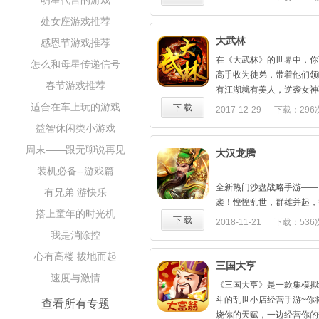
明星代言的游戏
【正统武侠对战】——排兵
决 定释放玩法进行运筹，
处女座游戏推荐
江湖自古风云涌，武林从来
游戏简介
山论剑、武林大会等丰富玩
新潮武侠放置类手游，采用
大武林
感恩节游戏推荐
的荡气回肠！
武侠江湖的热血豪情，江湖
在《大武林》的世界中，你
怎么和母星传递信号
学BUFF任你挑选，更有
高手收为徒弟，带着他们领
供你运筹，由你掌控逆转胜
春节游戏推荐
有江湖就有美人，逆袭女神
以随意挑选心中的女神，陪
适合在车上玩的游戏
下 载
2017-12-29
下载：296
过与武林高手的战斗，获取
益智休闲类小游戏
皆为武林宗师；与各种美女
周末——跟无聊说再见
人；收集各种武器碎片，无
大汉龙腾
腥风血雨的神兵利器。
装机必备--游戏篇
全新热门沙盘战略手游——
有兄弟 游快乐
袭！惶惶乱世，群雄并起，
搭上童年的时光机
大战一触即发！呼朋引伴，
下 载
2018-11-21
下载：536
万世基业由此起。招名将、
我是消除控
器，指点江山。天下三分，
心有高楼 拔地而起
梦，天地儿女情，权御之间
三国大亨
速度与激情
权御三国 — 开启专属于你
《三国大亨》是一款集模拟
【开年巨献全新策略手游，
斗的乱世小店经营手游~你
查看所有专题
【总揽全局精巧布阵体系，
烧你的天赋，一边经营你的