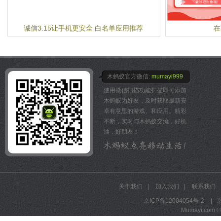
进行二段跳跃。跳跃可以让
些物件的例如道路两边的遮
左右倾斜手机可以让角色进
诚信3.15让手机更安全 白名单应用推荐
在
划动屏幕可以让角色发动一
以将面前的所有敌人一脚踢
本作为卡通风格的跑酷游戏
能迎合大多数玩家的爱好。
出售金币用于购买道具和升
木蚂蚁官方微信:
mumayi999
帅气的人物造型。死亡后也
使用微信扫描功能扫描即可添加
直接复活。若再次死亡则需
木蚂蚁为好友，及时获取最新安
因为加入了排行榜系统则更
卓有意思的游戏、和应用。精彩
的欲望从而增加游戏收益。
不断，实时与木蚂蚁交流，好机
油，好朋友！
关于我们
|
加入我们
|
联系我们
京ICP备12004054号-2
|
京
Mumayi.com © A