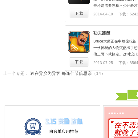
些还是需要累积不少经验才
己，那就来玩一玩吧。
下 载
2014-04-10
下载：524
功夫跑酷
Bruce大师正在中餐馆吃
一伙神秘的人物突然出手想要
他三两下就搞定。这时没想
者装扮的家伙想要抓住他。好
下 载
2013-07-25
下载：856
一脚将几个忍者连同大门踢
上一个专题：
独在异乡为异客 每逢佳节倍思亲
（14）
上，展开了生死逃亡。
本作是一款题材玩法新颖的
化的跑酷线路变的立体，场
道到大桥，道路玩法多种多
件加入，让游戏变得更加紧
酷游戏中加入了敌人。将动
结合了起来给玩家一种全新
本作操作简单易于上手，即
家也能轻松掌握。
游戏中玩家可以点击屏幕跳