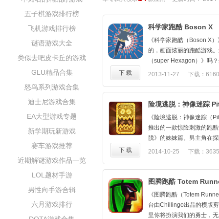
五子棋游戏排行榜
科学家跑酷 Boson X
飞机游戏排行榜
《科学家跑酷（Boson 
谜语游戏大全
的，画面炫丽的跑酷游戏。
类似去吧皮卡丘的游戏
（super Hexagon）
掉一次的频率让不少玩家直
GLU精品合集
下 载
2013-11-27
下载：616
就是在受到了《超级六边形
怒鸟系列游戏合集
的跑酷游戏，和《超级六边
迪士尼游戏合集
拥有让你眼花缭乱的背景，
险境逃脱：神像迷踪 Pitfal
会被晃花眼。
EA大型游戏专题
《险境逃脱：神像迷踪（Pitfa
游戏的主角是一名科学家，
推出的一款惊险刺激的跑酷
新学期玩新游戏
家教授来跑过一个粒子加速
脱》的姊妹篇。男主角在探
子。游戏的控制很简单，你
赛车游戏推荐
可就在即将到手之际，丛林
下 载
2014-10-25
下载：363
授在机器中的位置就好。游
抢夺它，争夺中神像被摔碎
近期解谜游戏作品一览
家要根据场景做出极快的反
角落。男主人公就此踏上了
自带的积分榜系统也会迫使
LOL题材手游
该作集成了众多跑酷游戏的
图腾跑酷 Totem Runn
记录。
男性向手游合辑
《陷阱逃脱》类似，通过左
《图腾跑酷（Totem Runne
滑动屏幕来转弯，点击屏幕
六月游戏排行
台由Chillingo出品的
戏非常有难度和挑战性，毕
里你将扮演我们的勇士，无