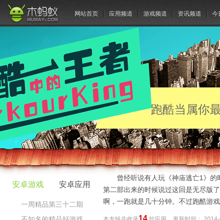
网站首页
应用频道
游戏频道
资讯频道
今
跑酷当属你最
曾经听说有人玩《神庙逃亡1》的
安卓游戏
安卓应用
第二部出来的时候说过这回是无尽版了
啊，一跑就是几十分钟。不过跑酷游戏
一周精品第三十二期
14
不知名的精品好游戏
本专辑共收录
款应用
更新时间：
2014-