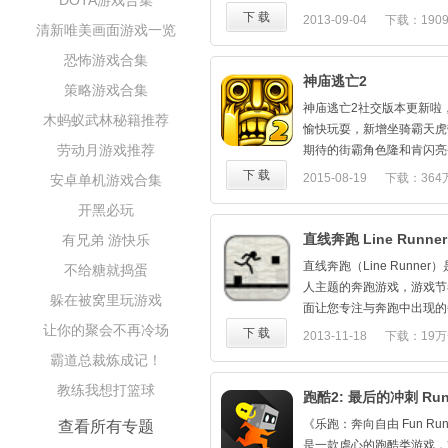
DOTA游戏合集
质量有保障。
戏中玩家扮演的勇士将利用
下 载
2013-09-04
下载：190
清新唯美画面游戏一览
的技能来通过一个个的关卡
风格还是比较新颖的。
恐怖游戏合集
神庙逃亡2
策略游戏合集
神庙逃亡2社交版本更新啦
木蚂蚁武林秘籍推荐
愉快玩耍，新增坐骑霸天虎
劳动月游戏推荐
期待的街霸角色隆和肯闪亮
快感无限；更有情人节惊喜
下 载
2015-08-19
下载：364
安卓单机游戏合集
得丰富道具，李小龙角色也
开黑必玩
逃亡......暑期旅程太精
直线奔跑 Line Runner
有兄弟 游快乐
直线奔跑（Line Runner
不给糖就捣蛋
人主题的奔跑游戏，游戏节
躲在被窝里玩游戏
面让您专注与奔跑中出现的
让你的聚会不再冷场
因为Game Over是瞬间
下 载
2013-11-18
下载：19万
右下角是翻滚，左下角是跳
霸道总裁炼成记！
跳。除此之外你需要把所有
教练我想打篮球
障碍上。
跑酷2: 最后的冲刺 Runner
《乐跑：奔向自由 Fun Runner:
查看所有专题
是一款虐心的跑酷类游戏，