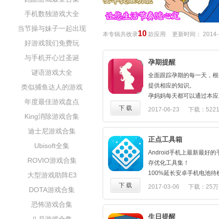
手机数独游戏大全
当节操与妹子一起出现
10
本专辑共收录
款应用
更新时间：
2014-
好游戏我们免费玩
与手机开心过圣诞
孕期提醒
谜语游戏大全
全面跟踪孕期的每一天，根
提供相应的知识。
类似捕鱼达人的游戏
孕妈妈每天都可以通过本应
年度最佳游戏盘点
孕妇的生理变化、注意事项
下 载
2017-06-23
下载：522
King消除游戏合集
件还提供怀孕期间所需要准
列表，帮助你更好的做好怀
迪士尼游戏合集
正点工具箱
Ubisoft全集
Android手机上最新最
ROVIO游戏合集
存优化工具集！
100%延长安卓手机电池
大型游戏助阵E3
守住电量、管住流量、杀掉
下 载
2017-03-06
下载：25万
DOTA游戏合集
隐私、清掉垃圾！
恐怖游戏合集
正点工具箱--手机优化小管
功能介绍：
生日提醒