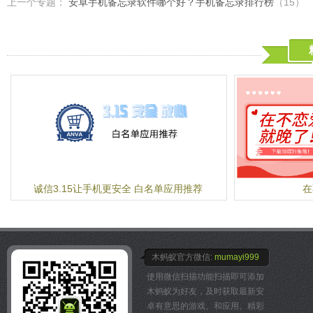
上一个专题：
安卓手机备忘录软件哪个好？手机备忘录排行榜
（15）
松系统瘦身；
机恢复正常状态。
2.自定义设置提醒时段，
√备份还原：随时随地备份
-帮助您设定闹钟标签
必要的打扰；
丢失；
您不需要自己为闹钟填写标
3.可自定义设置提醒闪烁的
√文件分享：支持Androi
所设定的闹钟时间，自动为
4.使用完全免费，无任何
片、音频、视频、游戏、应
签，例如“起床闹钟”，“午休
-了解您的作息习惯
闹钟ONE会自动记录分析
了多少次才关闭闹钟。当记
闹钟ONE会在您开启闹钟
定提供建议。比如，帮您增
闹钟响铃方式。
-通过定时器快速设定一个
在您需要打个盹时，使用闹
诚信3.15让手机更安全 白名单应用推荐
在
速设定一个一小时内的打盹
快捷简单
-与社交网络相连
现在闹钟ONE可以与新浪微博
以及Twitter等社交网络
木蚂蚁官方微信:
mumayi999
时间直接分享至社交网络，
使用微信扫描功能扫描即可添加
木蚂蚁为好友，及时获取最新安
卓有意思的游戏、和应用。精彩