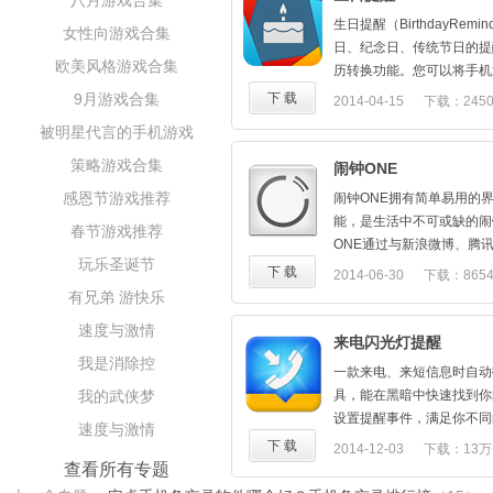
八月游戏合集
√桌面插件：一键开关WiFi
生日提醒（BirthdayRem
女性向游戏合集
音量|重力感应|蓝牙|同步|2
日、纪念日、传统节日的提
锁|GPS|杀进程|一键省电|
欧美风格游戏合集
历转换功能。您可以将手机
理，3种桌面插件风格可供
导入到产品中，我们为您提
9月游戏合集
下 载
2014-04-15
下载：245
了！
您在繁忙的工作和生活中，
√电池工具：查看剩余电量
被明星代言的手机游戏
义的日子。
度、安装程序耗电量、一键省
功能介绍：
策略游戏合集
闹钟ONE
场面；
公历/农历：生日、纪念日
感恩节游戏推荐
√流量统计：统计当日、本
闹钟ONE拥有简单易用的
提醒：提供强大的提醒功能
包月上限，查看流量使用详
能，是生活中不可或缺的闹
春节游戏推荐
醒等。
情，抓住流量消耗大户、从
ONE通过与新浪微博、腾讯微
导入：从通讯录中批量导入
玩乐圣诞节
√免打扰：定时自动开启静
网站连接，你可以让你的网
下 载
2014-06-30
下载：865
节日。
关机也不怕骚扰和辐射；
划，以及监督你按时起床，
有兄弟 游快乐
同步：云端存储，保证数据
√程序锁：锁住QQ、微信
有趣。
速度与激情
人隐私你懂的；
- 更简洁的界面设计
来电闪光灯提醒
√任务管理：一键杀进程手
与其他闹钟应用程序相比，
我是消除控
一款来电、来短信息时自动
星神机不是梦；
雅，用户不需要进行太多设
我的武侠梦
具，能在黑暗中快速找到你
√软件管理：批量卸载，内
切都建立在闹钟ONE的智
设置提醒事件，满足你不同
速度与激情
统优化不手软；自动判断可
-智能的飞行模式
置提醒的时段，有效节省电
下 载
2014-12-03
下载：13万
量操作好方 便～；
您在夜晚入睡前开启闹钟时
特点：
查看所有专题
√系统清理：一键缓存清理
您开启飞行模式，并在第二
1.自定义设置开关，适合