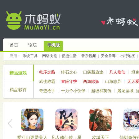
首页
论坛
手机版
应用：
系统工具
|
网络浏览
|
便捷生活
|
音乐视频
|
安全杀毒
|
出行地图
|
秩序之路
绯石之心
口袋新旅途
凡人修仙
坦
精品游戏
武侠称霸
冒险守护
西游除妖
山海志异
天天
精品软件
奇迹枪手
十万个小伙伴
超级群英传
屠龙圣域（
仙境传说破晓
塔塔帝国
爱江山更爱美人
凡人修仙传：星
攻城天下
仙剑奇侠