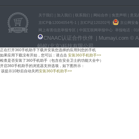
关于我们
|
加入我们
|
联系我们
|
网站合作
|
免责声明
|
意见
京ICP备12004054号-1
|
京ICP证120202号
|
京公网安备11
网上有害信息举报专区
|
中国互联网举报中心
举报电话：010-
CNAAC认证合作伙伴
| Mumayi.com © All
蚂蚁(北京)科技有限公司
正在打开360手机助手下载并安装
您选择的应用
到您的手机
如果应用下载没有开始，
您可以：
请点击
安装360手机助手
>>
检查是否安装了360手机助手（包含在安全卫士的功能大全中）
开启360手机助手的浏览器支持选项，如下图所示：
该提示
10
秒后自动关闭
安装360手机助手
>>