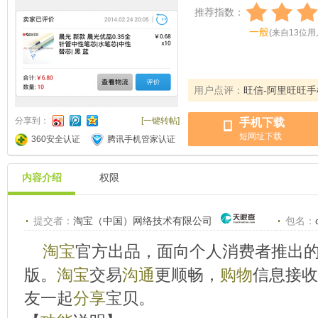
推荐指数：
一般
(
来自
13
位用
用户点评：
旺信-阿里旺旺手
分享到：
[一键转帖]
手机下载
短网址下载
360安全认证
腾讯手机管家认证
内容介绍
权限
提交者：
淘宝（中国）网络技术有限公司
包名：
淘宝
官方出品，面向个人消费者推出
版。
淘宝
交易
沟通
更顺畅，
购物
信息接收
友一起
分享
宝贝。