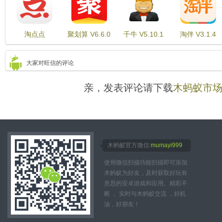
淘点点
聚划算 V6.6.0
千牛 V5.10.1
淘伴 V3.1.4
V7.1.75.437
大家对旺信的评论
亲，发表评论请下载
木蚂蚁市
木蚂蚁官方微信:
mumayi999
使用微信扫描功能扫描即可添加
木蚂蚁为好友，及时获取好玩有
意思的安卓游戏和应用。精彩不
断 ， 实时与木蚂蚁交流 ，好机
油，好朋友！