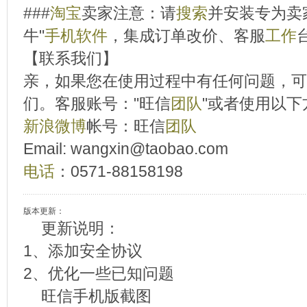
###
淘宝
卖家注意：请
搜索
并安装专为卖
牛"
手机
软件
，集成订单改价、客服
工作
【联系我们】
亲，如果您在使用过程中有任何问题，可
们。客服账号："旺信
团队
"或者使用以下
新浪
微博
帐号：旺信
团队
Email: wangxin@taobao.com
电话
：0571-88158198
版本更新：
更新说明：
1、添加安全协议
2、优化一些已知问题
旺信手机版截图