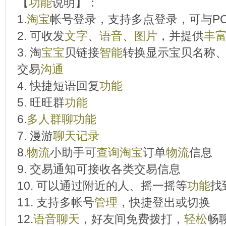
【
功能
说明】：
1.
淘宝
帐号登录，支持多点登录，可与P
2. 可收发
文字
、
语音
、
图片
，并提供
丰
3. 淘
宝宝
贝链接
智能
转换显示宝贝名称
交易
沟通
4. 快捷短语回复
功能
5. 旺旺群
功能
6.
多人
群聊
功能
7. 漫游
聊天
记录
8.
物流
小助手可
查询
淘宝
订单
物流
信息
9. 交易通知可接收各类交易信息
10. 可以通过附近的人、摇一摇等
功能
找
11. 支持多帐号
管理
，快捷登出或切换
12.
语音
聊天
，好友间免费拨打，
轻松
畅