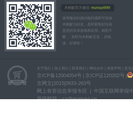
木蚂蚁官方微信:
mumayi999
使用微信扫描功能扫描即可添加
木蚂蚁为好友，及时获取好玩有
意思的安卓游戏和应用。精彩不
断 ， 实时与木蚂蚁交流 ，好机
油，好朋友！
关于我们
|
加入我们
|
联系我们
|
网站合作
|
免责声明
|
意见
京ICP备12004054号
|
京ICP证120202号
|
京网文[2015]0633-263号
网上有害信息举报专区
|
中国互联网举报
举报邮箱：cz@mumayi.cn
CNAAC认证合作伙伴
| Mumayi.com © All
木蚂蚁(北京)科技有限公司