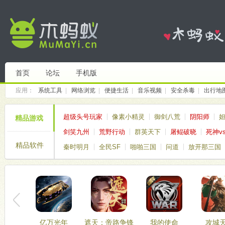
首页
论坛
手机版
应用：
系统工具
|
网络浏览
|
便捷生活
|
音乐视频
|
安全杀毒
|
出行地
超级头号玩家
像素小精灵
御剑八荒
阴阳师
精品游戏
剑笑九州
荒野行动
群英天下
屠鲲破晓
死神v
精品软件
秦时明月
全民SF
啪啪三国
问道
放开那三国
亿万光年
遮天：帝路争锋
我的使命
攻城