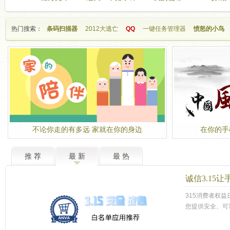
热门搜索：
条码扫描器
2012大逃亡
QQ
一键任务管理器
愤怒的小鸟
不论你走的有多远 家就在你的身边
在你的手
推 荐
最 新
最 热
诚信3.15
315消费者权
您提供安全、可