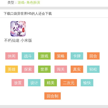
类型：
游戏
-
角色扮演
下载口袋异世界H5的人还会下载
不朽仙途 小米版
休闲
战斗
游戏
策略
卡牌
回合
英雄
探索
世界
闯关
真实
轻松
放置
设计
精美
二次元
愉快
回合制