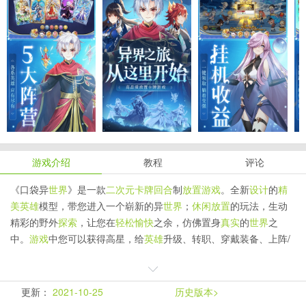
游戏介绍
教程
评论
《口袋异
世界
》是一款
二次元
卡牌
回合
制
放置
游戏
。全新
设计
的
精
美
英雄
模型，带您进入一个崭新的异
世界
；
休闲
放置
的玩法，生动
精彩的野外
探索
，让您在
轻松
愉快
之余，仿佛置身
真实
的
世界
之
中。
游戏
中您可以获得高星，给
英雄
升级、转职、穿戴装备、上阵
/
升级侍从，这些可以有效提高
战斗
力，而
策略
放置
英雄
的位置更可
大幅增加胜率，助您一路
闯关
推图！
更新：
2021-10-25
历史版本>