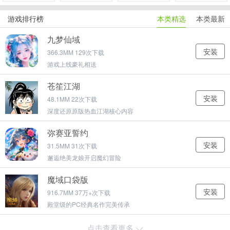
游戏排行榜
本类精选
本类最新
九梦仙域
安装
366.3MM 129次下载
游戏上线豪礼相送
苍笙江湖
安装
48.1MM 22次下载
深度还原原版热血江湖核心内容
弥赛亚誓约
安装
31.5MM 31次下载
邂逅绝美龙娘开启魔幻冒险
魔域口袋版
安装
916.7MM 37万+次下载
殿堂级的PC经典名作完美传承
亿万光年
点击查看更多