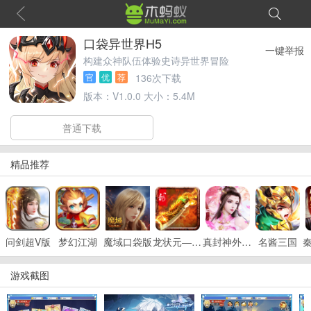
口袋异世界H5
一键举报
构建众神队伍体验史诗异世界冒险
136次下载
官
优
荐
版本：
V1.0.0
大小：
5.4M
普通下载
精品推荐
问剑超V版
梦幻江湖
魔域口袋版
龙状元—次世代
真封神外传Q萌版
名酱三国
游戏截图