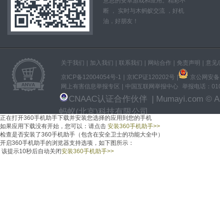
意思的安卓游戏和应用。精彩不
断 ， 实时与木蚂蚁交流 ，好机
油，好朋友！
关于我们
|
加入我们
|
联系我们
|
网站合作
|
免责声明
|
意见
京ICP备12004054号-1
|
京ICP证120202号
|
京公网安备11
网上有害信息举报专区
|
中国互联网举报中心
举报电话：010-
CNAAC认证合作伙伴
| Mumayi.com © All
蚂蚁(北京)科技有限公司
正在打开360手机助手下载并安装
您选择的应用
到您的手机
如果应用下载没有开始，
您可以：
请点击
安装360手机助手
>>
检查是否安装了360手机助手（包含在安全卫士的功能大全中）
开启360手机助手的浏览器支持选项，如下图所示：
该提示
10
秒后自动关闭
安装360手机助手
>>