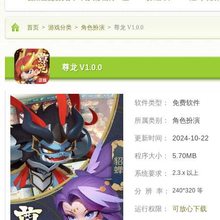
海飞驰
的开
首页
>
游戏分类
>
角色扮演
>
尊龙 V1.0.0
尊龙 V1.0.0
软件类型：
免费软件
所属类别：
角色扮演
更新时间：
2024-10-22
程序大小：
5.70MB
系统要求：
2.3.x 以上
分 辨 率：
240*320 等
运行权限：
可放心下载