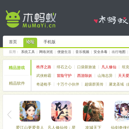
首页
论坛
手机版
应用：
系统工具
|
网络浏览
|
便捷生活
|
音乐视频
|
安全杀毒
|
出行地图
|
秩序之路
绯石之心
口袋新旅途
凡人修仙
坦
精品游戏
武侠称霸
冒险守护
西游除妖
山海志异
天天
精品软件
奇迹枪手
十万个小伙伴
超级群英传
屠龙圣域（
仙境传说破晓
塔塔帝国
爱江山更爱美人
凡人修仙传：星
攻城天下
仙剑奇侠