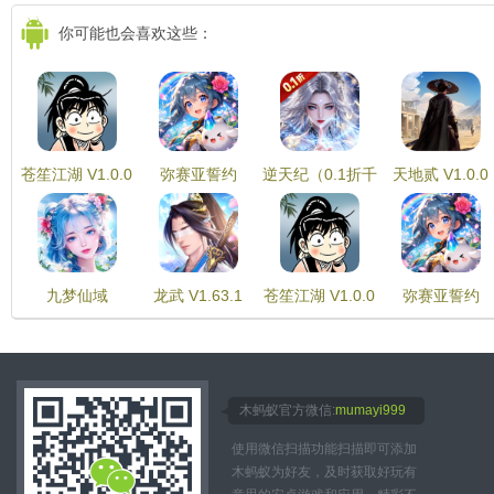
你可能也会喜欢这些：
苍笙江湖 V1.0.0
弥赛亚誓约
逆天纪（0.1折千
天地贰 V1.0.0
V1.0.2
抽豪礼） V1.0.0
九梦仙域
龙武 V1.63.1
苍笙江湖 V1.0.0
弥赛亚誓约
V10.0.1
V1.0.2
木蚂蚁官方微信:
mumayi999
使用微信扫描功能扫描即可添加
木蚂蚁为好友，及时获取好玩有