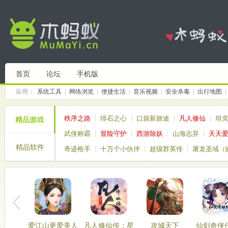
首页
论坛
手机版
应用：
系统工具
|
网络浏览
|
便捷生活
|
音乐视频
|
安全杀毒
|
出行地图
|
秩序之路
绯石之心
口袋新旅途
凡人修仙
坦
精品游戏
武侠称霸
冒险守护
西游除妖
山海志异
天天
精品软件
奇迹枪手
十万个小伙伴
超级群英传
屠龙圣域（
仙境传说破晓
塔塔帝国
爱江山更爱美人
凡人修仙传：星
攻城天下
仙剑奇侠