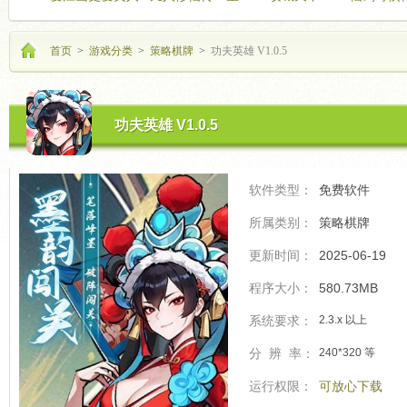
海飞驰
的开
首页
>
游戏分类
>
策略棋牌
>
功夫英雄 V1.0.5
功夫英雄 V1.0.5
软件类型：
免费软件
所属类别：
策略棋牌
更新时间：
2025-06-19
程序大小：
580.73MB
系统要求：
2.3.x 以上
分 辨 率：
240*320 等
运行权限：
可放心下载