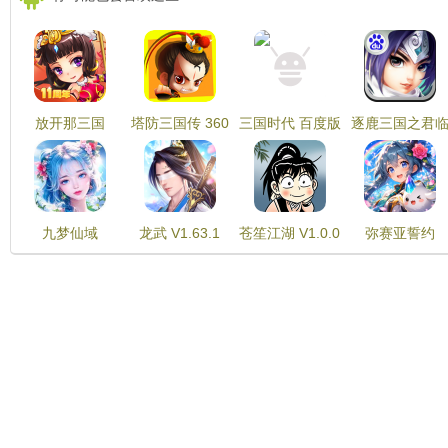
放开那三国
塔防三国传 360
三国时代 百度版
逐鹿三国之君
V7.1.5
版 V16.80
V
天下 百度版 V
九梦仙域
龙武 V1.63.1
苍笙江湖 V1.0.0
弥赛亚誓约
V10.0.1
V1.0.2