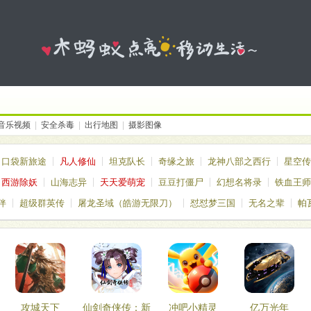
音乐视频
|
安全杀毒
|
出行地图
|
摄影图像
口袋新旅途
凡人修仙
坦克队长
奇缘之旅
龙神八部之西行
星空传
西游除妖
山海志异
天天爱萌宠
豆豆打僵尸
幻想名将录
铁血王师
伴
超级群英传
屠龙圣域（皓游无限刀）
怼怼梦三国
无名之辈
帕
国
攻城天下
仙剑奇侠传：新
冲吧小精灵
亿万光年