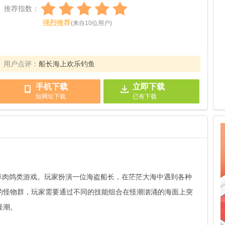
推荐指数：
强烈推荐
(
来自
10
位用户
)
用户点评：
船长海上欢乐钓鱼
手机下载
立即下载
短网址下载
已有
下载
草肉鸽类游戏。玩家扮演一位海盗船长，在茫茫大海中遇到各种
的怪物群，玩家需要通过不同的技能组合在怪潮汹涌的海面上突
怪潮。