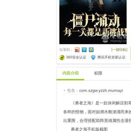
分享到：
[一键转帖]
360安全认证
腾讯手机管家认证
内容介绍
权限
包名：
com.szgw.yzzh.mumayi
《勇者之海》是一款休闲解压割
各样的怪物，面对如潮水般汹涌而来
出重围，合理搭配助阵英雄属性击退
勇者之海手机版截图