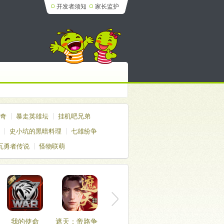
开发者须知
家长监护
奇
暴走英雄坛
挂机吧兄弟
史小坑的黑暗料理
七雄纷争
瓦勇者传说
怪物联萌
我的使命
遮天：帝路争锋