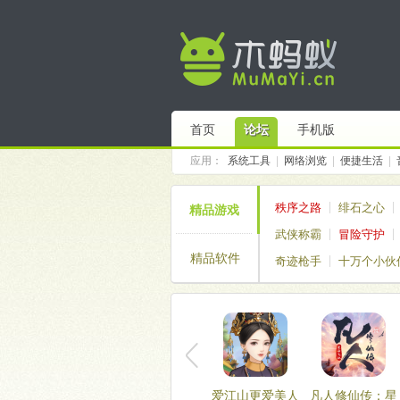
首页
论坛
手机版
应用：
系统工具
|
网络浏览
|
便捷生活
|
秩序之路
绯石之心
精品游戏
武侠称霸
冒险守护
精品软件
奇迹枪手
十万个小伙
仙境传说破晓
塔塔帝
爱江山更爱美人
凡人修仙传：星