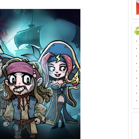
阵
季
吕
得
和
码
f
数