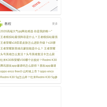
教程
更多
2020高端大气qq网名精选 你是我的唯一°
王者模拟站最强阵容是什么？王者模拟站最强
容出装及站位推荐！
王者荣耀s18弈星皮肤怎么进阶升级？s18赛
弈星皮肤进阶升级方法！
王者荣耀新英雄吕蒙技能是什么？ 王者荣耀
蒙英雄介绍！
头号英雄怎么复活？头号英雄复活卡怎么获
？
红米K30和荣耀V30哪个比较好？Redmi K30
荣耀V30对比介绍！
腾讯朋友app邀请码怎么获得？朋友app邀请
分享！
oppo enco free什么时候上市？oppo enco
err有几款颜色？
Redmi K30 5g怎么样？红米Redmi K30 5g参
配置介绍！