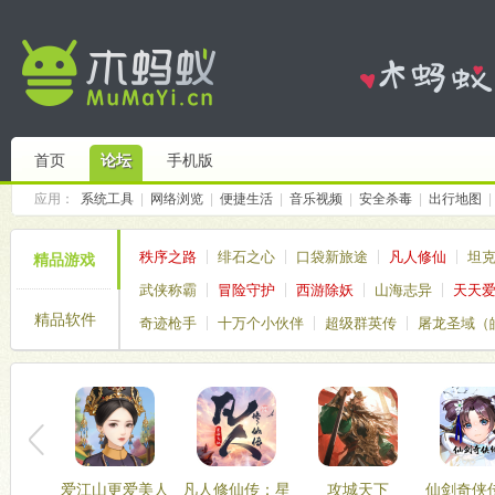
首页
论坛
手机版
应用：
系统工具
|
网络浏览
|
便捷生活
|
音乐视频
|
安全杀毒
|
出行地图
|
秩序之路
绯石之心
口袋新旅途
凡人修仙
坦
精品游戏
武侠称霸
冒险守护
西游除妖
山海志异
天天
精品软件
奇迹枪手
十万个小伙伴
超级群英传
屠龙圣域（
仙境传说破晓
塔塔帝国
爱江山更爱美人
凡人修仙传：星
攻城天下
仙剑奇侠