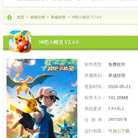
海飞驰
的开
首页
>
游戏分类
>
养成经营
>
冲吧小精灵 V2.4.0
冲吧小精灵 V2.4.0
软件类型：
免费软件
所属类别：
养成经营
更新时间：
2026-05-21
程序大小：
741.20MB
系统要求：
2.3.x 以上
分 辨 率：
240*320 等
运行权限：
可放心下载