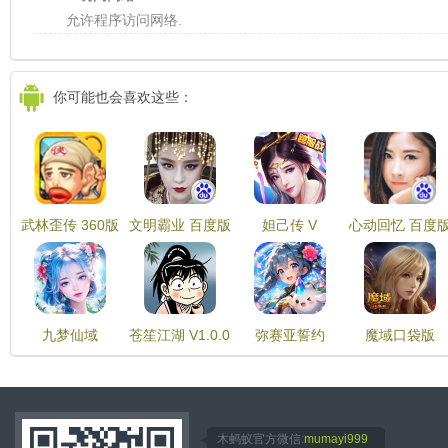
允许程序访问网络.
你可能也会喜欢这些：
武林歪传 360版
文明霸业 百度版
妲己传 V
心动回忆 百度
V3.0.0
V3.6
V1.3
九梦仙域
苍笙江湖 V1.0.0
弥赛亚誓约
魔域口袋版
V10.0.1
V1.0.2
V19.0.0
木蚂蚁官方微信:
mumayi999