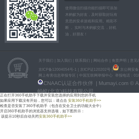
使用微信扫描功能扫描即可添加
木蚂蚁为好友，及时获取好玩有
意思的安卓游戏和应用。精彩不
断 ， 实时与木蚂蚁交流 ，好机
油，好朋友！
关于我们
|
加入我们
|
联系我们
|
网站合作
|
免责声明
|
意见
京ICP备12004054号-1
|
京ICP证120202号
|
京公网安备11
网上有害信息举报专区
|
中国互联网举报中心
举报电话：010-
CNAAC认证合作伙伴
| Mumayi.com © All
蚂蚁(北京)科技有限公司
正在打开360手机助手下载并安装
您选择的应用
到您的手机
如果应用下载没有开始，
您可以：
请点击
安装360手机助手
>>
检查是否安装了360手机助手（包含在安全卫士的功能大全中）
开启360手机助手的浏览器支持选项，如下图所示：
该提示
10
秒后自动关闭
安装360手机助手
>>