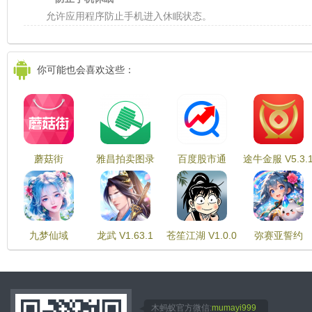
允许应用程序防止手机进入休眠状态。
你可能也会喜欢这些：
蘑菇街
雅昌拍卖图录
百度股市通
途牛金服 V5.3.
V15.3.0.23179
V6.8.2
V3.6.5
九梦仙域
龙武 V1.63.1
苍笙江湖 V1.0.0
弥赛亚誓约
V10.0.1
V1.0.2
木蚂蚁官方微信:
mumayi999