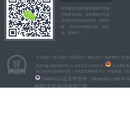
使用微信扫描功能扫描即可添加
木蚂蚁为好友，及时获取好玩有
意思的安卓游戏和应用。精彩不
断 ， 实时与木蚂蚁交流 ，好机
油，好朋友！
关于我们
|
加入我们
|
联系我们
|
网站合作
|
免责声明
|
意见
京ICP备12004054号-1
|
京ICP证120202号
|
京公网安备11
网上有害信息举报专区
|
中国互联网举报中心
举报电话：010-
CNAAC认证合作伙伴
| Mumayi.com © All
蚂蚁(北京)科技有限公司