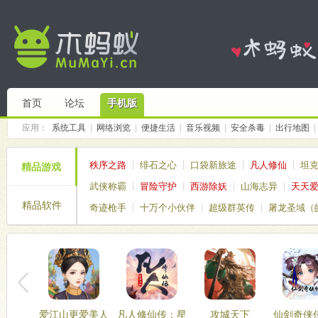
首页
论坛
手机版
应用：
系统工具
|
网络浏览
|
便捷生活
|
音乐视频
|
安全杀毒
|
出行地图
|
秩序之路
绯石之心
口袋新旅途
凡人修仙
坦
精品游戏
武侠称霸
冒险守护
西游除妖
山海志异
天天
精品软件
奇迹枪手
十万个小伙伴
超级群英传
屠龙圣域（
仙境传说破晓
塔塔帝国
爱江山更爱美人
凡人修仙传：星
攻城天下
仙剑奇侠