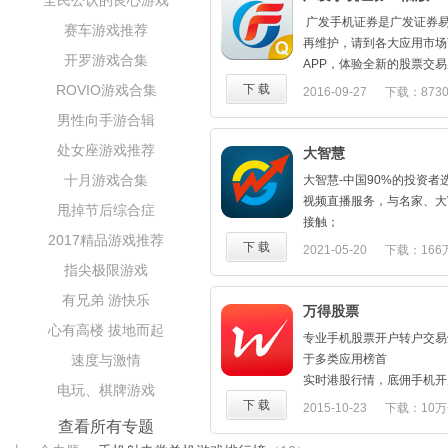
全民公认的良心游戏
到支撑位、阻力位
我们有：
问财选股：主题投资，形态
广发手机证券是广发证券
赛车游戏推荐
●26年专业金融服务经验
标等各种丰富选股，轻松挑
再维护，请到各大应用市场
●74家线下营业网点，近
开罗游戏合集
专属资讯：个性化资讯推荐
APP，体验全新的股票交
●21亿注册资本
报，抓紧先机
ROVIO游戏合集
下 载
2016-09-27
下载：873
●已为100万+用户提供投
模拟炒股：免费20万资金
【储蓄理财】
男性向手游合辑
闪电下单：支持全国众多券
1、拥活期便利，享定期收
快卖，投资下单快人一步
处女座游戏推荐
大智慧
2、365天，节假日也能享
(如平安证券、银河证券、
十月游戏合集
3、理财专家（快捷版），
大智慧-中国90%的投资者
业证券)
【安全保障】
视频直播服务，与名家、大
甩掉节后综合症
不管你想学习股票入门知识
1、更安全：国家正规金融
接触；
绝招，炒股票高手就用同花
2017精品游戏推荐
年；
大智慧提供精选理财产品、
下 载
2021-05-20
下载：166
老牌炒股软件同花顺，凭借
2、更安心：全国74家营
资所需；
指尖极限游戏
验及股民口口相传，在大智
3、更放心：关闭支付功能
操盘手，和讯股票等中脱颖
有兄弟 游快乐
里；
万得股票
择！
【方便快捷】
心有高楼 拔地而起
各种建议和意见，欢迎您的
专业手机股票开户转户交易
1、更方便：一键快速注册
您的一句话，使我为您优秀
速度与激情
于多类应用榜首
2、更快捷：随存随取，取
客服热线：952555
实时港股行情，底佣手机开
电玩、棋牌游戏
------------------------------------
微博：ths300033
富市场机会，今日题材，最
下 载
2015-10-23
下载：10万
官方微信：华西证券理财专
软件内直接反馈：个人中心
新简洁的操作界面，万得互
查看所有专题
业的证券炒股软件--万得