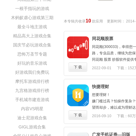
一根手指玩的游戏
木蚂蚁虐心游戏第三期
10
本专辑共收录
款应用
更新时间：
2014-
最全斗地主游戏
精品高大上游戏合集
同花顺股票
国庆节必玩游戏合集
同花顺(300033)，幸得
路，专业品质，继续为您保
恐怖万圣节专题
同花顺 股票 炒股软件提
好玩的音乐游戏
速交易；全面金融数据，智
下 载
2022-09-01
下载：152
好游戏我们免费玩
股全球行情，低佣券商开户
175.10M
融资融券，全面一站式理财
摩托车游戏排行榜
择。
快捷理财
九宫格游戏排行榜
[炒股必备]
想要理财！
神奇九转：发现股价拐点，
手机城市建造游戏
嫌门槛过高？怕操作复杂？
智能盯盘：盘面异动，涨跌
望而却步，难以成为理财达
内容VS明星
观点，大事提醒，股价预警
别怕，有了华西证券理财专
下 载
2016-09-10
下载：60万
自选分组：多平台云同步，
迪士尼游戏合集
变得简单起来。
股详细数据一目了然
GIGL游戏合集
上百万用户的理性选择，收
筹码分布：有效识别主力建
财神器！
广发手机证券—旧版