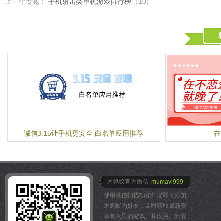
上一个专题：
手机射击类单机游戏排行榜
（10）
全新炒股体验。
特色功能：
【实时港股行情】配合沪港
提供实时港股行情。
【底佣手机开户】最方便好
助您快速完成开户转户，更
惠。
【极速手机交易】专业为个
下单功能，极简操作，一键
【丰富市场机会】网罗市场
略和投资建议
【最牛新股日历】日历形式
紧密跟踪每支新股的申购日
诚信3.15让手机更安全 白名单应用推荐
在
【今日题材】1000位新
材，先人一步洞悉股市波动
【实时新闻资讯】7×24×
时、完整的金融资讯。
木蚂蚁官方微信:
mumayi999
【盈利预测】限时免费体验
测，最全的国内证券机构参
使用微信扫描功能扫描即可添加
【全球市场行情】品种更全
木蚂蚁为好友，及时获取最新安
股、港股、海外股、概念股
卓有意思的游戏、和应用。精彩