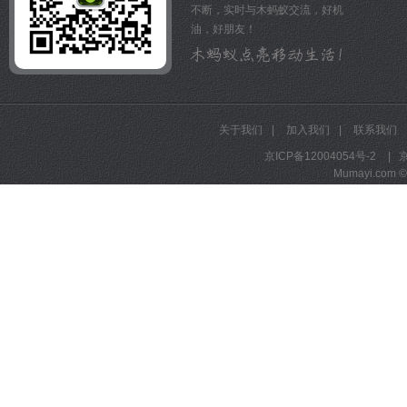
数、股指期货、基金、外汇
不断，实时与木蚂蚁交流，好机
【史上最强自选股】强大的
油，好朋友！
事、新闻、公告四大功能清
跟踪，把财务报表、投资评
机，全方位贴合投资者需求
【最佳横屏体验】个股分时
屏查看，手指轻松一动，想
关于我们
|
加入我们
|
联系我们
【新闻一键分享】邮件、短
京ICP备12004054号-2
|
京
友圈、新浪微博都可轻松分
Mumayi.com © A
【智能语音播报】创新智能
线智能语音播报，单券搜索
TAG：股票，炒股，证券
球，同花顺，大智慧，东方