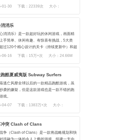
告别呆板、枯草的“豆腐块”互砍。游戏创新的动作
本游戏具有出色的图形质量，内有无以数计的真实
-01-30
下载：22339次
大小：
系统，酷炫技能由你掌控，逆袭随时发生。
联赛、球队和球员。 请确保您的设备至少有
告别单调、封闭的武将养成，游戏拥有700种酷炫
.31M
35GB 的可用空间。
、13000种装备和23兵种，武将成长学完全由
打造您的球队。
心消消乐
导。
、交易和收购像利昂内尔·梅西梅西和埃登·阿扎
特色
心消消乐》是一款超好玩的休闲游戏，画面精
样的超级巨星，组建您自己的梦幻球队。 选择
玄机：手握战局上演逆袭
上手简单、休闲有趣、有惊喜有挑战，5大类
打法、阵型、球衣和更多。
公莫慌》拥有创新的动作策略系统，玩家在战
超过120个精心设计的关卡（持续更新中）和超
模拟模式。
可根据战局变化，选择释放的技能和时机。酷
可爱的动物形象，是您平常休闲娱乐、打发时
-06-16
下载：15万+次
大小：24.66M
新的快速模拟功能测试您的管理技能。 设置您
能由你掌控，逆袭随时发生！
最佳选择，绝对让您爱不释手！
队，开始比赛，然后观看比赛过程。 在此过程
碾压：排兵布阵炫技妙算
可以进行明智的球员更换、战术调整和评估团
压对手，武将军团需要搭配合理。玩家要善于
跑酷夏威夷版 Subway Surfers
力。 比赛结果完全取决于您管理球员技能和催
武将职业和兵种特点，组建自己的最强阵型，
学反应的能力 - 将游戏的真实性提升到一个新
庙逃亡风靡全球以后的一款精品跑酷游戏，虽
克敌制胜！
平。
抄袭的嫌疑，但是这款游戏也是一款不错的跑
买马：三国名将为我而战
世界的球队比赛
游戏。
公莫慌》内有百余位三国名将，随时听命于
以玩最喜欢球队的下一场比赛和世界各大联赛
-04-07
下载：1383万+次
大小：
每位都有个性造型和战斗动态，在手机屏上呈
外 3 场重要巅峰对决 - 每周精彩不断！
国激战。
20M
重金自研，2014年最期待策略对战手游 ！
，您可以使用“穿透式传球”功能 - 或者使用新
突 Clash of Clans
杂耍式控球”功能，只需几个按键，就可以做出漂
战争（Clash of Clans）是一款将战略规划和快
控球动作。 您甚至可以双击揺杆，使战术盘带
对战融为一体的令人上瘾的游戏。组建一支由