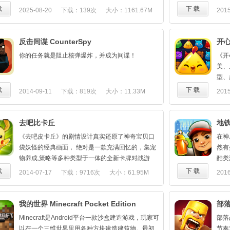
- 
马上就要轮到我们了！所幸，各路蜘蛛侠也齐集一
- 
戏形式，使玩家瞬间回到群雄逐鹿，豪杰辈出的三
载
下 载
2025-08-20
下载：139次
大小：1161.67M
2015
策略
堂，让你轻松组建一支蜘蛛侠大军，来阻止那些坏
足球
国乱世，快来玩吧！
- 
114
蛋！
1.
技能
绿魔（危机 1）和秃鹫（危机 2）震撼登场！危机 3
- 
反击间谍 CounterSpy
开
你主
也即将来临……
赚钱
游戏
你的任务就是阻止核弹爆炸，并成为间谍！
《开
首款免费蜘蛛侠游戏！
尔那
即时
美、
- 畅享首款蜘蛛侠跑酷游戏带来的刺激！在混乱不堪
您的
《主
型、
的曼哈顿飞荡、奔跑、格斗，体验5种不同的场景！
快速
斗中
萌超
载
下 载
2014-09-11
下载：819次
大小：11.33M
2015
- 独特的游戏设置，非一般的跑酷游戏！和超级反派
使用
炫技
间的
战斗，使用蛛丝飞荡、攀爬墙壁、完成高空跳跃！
的球
兵团
- 剧情模式中，每场危机5个boss战及25个任务等你
中，
要碾
去吧比卡丘
地铁
来完成！全新每日赛事和每周赛事及丰厚奖励，尽
队实
利用
在赛事模式！在无限模式中，让你的名字出现在排
生化
《去吧皮卡丘》的剧情设计真实还原了神奇宝贝口
在神
从而
行榜前列！
的水
袋妖怪的经典画面， 绝对是一款充满回忆的，集宠
然有
招兵
首款叙事跑酷游戏！
真实
物养成,策略等多种类型于一体的全新卡牌对战游
酷类
《主
- 连贯的情景冒险：险恶六人组游走于不同的空间并
您可
戏。艾玛！瞬间穿越到10年前穿吊带裤的时候！是
载
下 载
2014-07-17
下载：9716次
大小：61.95M
2016
你。
摧毁了那里的一切——马上就要轮到我们了！但是
的另
不是小小的激动了下！
现三
48.
一切到此为止……蜘蛛侠大军出现了！
控球
网易
- 漫威宇宙历时50余载，其蜘蛛侠角色不胜枚举，各
现在
我的世界 Minecraft Pocket Edition
部落冲
类其他角色也形象逼真，比如各种版本的反派和尼
的“
Minecraft是Android平台一款沙盒建造游戏，玩家可
部落
克·弗瑞，玛丽·简和黑猫！
亮的
以在一个三维世界里用各种方块建造建筑物。最初
节奏