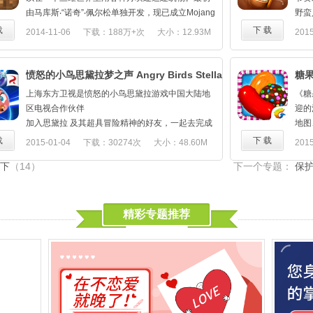
- 和蜘蛛侠漫画作者合作，确保漫画情景真实再现！
进行
由马库斯‧“诺奇”‧佩尔松单独开发，现已成立Mojang
野蛮
有史以来最强大的蜘蛛侠阵容！
器 
来开发此游戏。这是一款3D的第一人称沙盘游戏，
您可
载
下 载
2014-11-06
下载：188万+次
大小：12.93M
2015
- 招募、收集并扮演漫威宇宙的各种蜘蛛侠，比如暗
现在就
所呈现的世界并不是华丽的画面与特效，而是注重
升；
影蜘蛛侠、钢铁蜘蛛侠、漫画蜘蛛侠、猩红蜘蛛侠
球运
在游戏性上面。玩家在游戏中做着「建设」与「破
王权
和超凡纸袋侠！
坏」两件事，但是透过像乐高一样的积木来组合与
任务
愤怒的小鸟思黛拉梦之声 Angry Birds Stella
糖
- 收集、融合并升级蜘蛛侠，每个蜘蛛侠都有其独特
拼凑，轻而易举的就能制作出小木屋、城堡甚至城
而出
的优势，你还可以派他们在曼哈顿执行“蜘蛛侠行
上海东方卫视是愤怒的小鸟思黛拉游戏中国大陆地
《糖
市，但是若再加上玩家的想像力，空中之城、地底
动”任务！
区电视合作伙伴
迎的
都市都一样能够实现。按照你想象的那样去创造一
- 全新蜘蛛侠角色陆续登场！
游
加入思黛拉 及其超具冒险精神的好友，一起去完成
地图
个世界！
蜘蛛侠：极限修改版下载：
守卫黄金岛，击退贪婪的坏公主和她那些没头没脑
快流
限量
载
下 载
2015-01-04
下载：30274次
大小：48.60M
2015
游戏特点：
http://www.mumayi.com/android-905507.html
的猪猪们！结识这一活力四射的全新组合，掌握神
玩家
V4
全部随机的世界
下
（14）
下一个专题：
保
奇的超能力，并玩 120 多个精彩纷呈的关卡！
伴一
4.
能够建造出你所想象的任何景象
思黛拉与妲莉、玻比、薇璐和卢卡组成团队 – 成为
程吧
解密
36个模块可以使用
鸟儿阵营中的最新战队！这些勇敢的好友们关系很
将会
通过WiFi与好友进行联机
铁，且各有很强的个性。您可以说他们永远都是最
推出
精彩专题推荐
在自己的手机上保存好友的建造结果
好的朋友...经得住时间考验！
热
但是现在这些勇敢的鸟儿需要齐心协力，并肩对
更新
战，从坏公主盖雅手中拯救海岛。坏公主盖雅偷走
怪异
了他们的剪贴薄，并正在摧毁他们的神奇家园。
或将
这是一款全新的基于物理的弹弓冒险 – 做好迎接激
如何
情的准备了吗！
一些