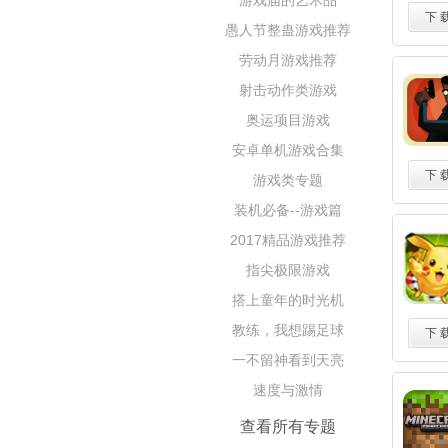
游戏届的艺术品
下 
愚人节整蛊游戏推荐
劳动月游戏推荐
射击动作类游戏
奥运项目游戏
安卓单机游戏合集
下 
游戏类专题
装机必备--游戏篇
2017精品游戏推荐
指尖极限游戏
搭上童年的时光机
教练，我想踢足球
下 
一不留神看到天亮
速度与激情
查看所有专题