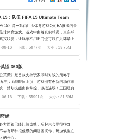
分享到：
A 15：队伍 FIFA 15 Ultimate Team
IFA 15》是一款由巨头体育游戏公司EA推出的最
足球体育游戏。游戏中由着真实球员，真实球
真实联赛，让玩家不用出门也可以在足球场上
雄风。欢迎进入安卓智能手机和平板电脑上最
-09-16
下载：5877次
大小：19.75M
的足球游戏。以全新的触摸操作感受每次传球
一脚的激动时刻。通过 EA SPORTS Football
ub Match Day 您可以实时体验真实世界中足球赛
莫慌 360版
每一个精彩时刻。好玩的足球游戏尽在 FIFA
公莫慌》是首款支持玩家即时对战的策略手
满屏兵团战即日上演！游戏拥有创新的动作策
SPORTS 出品的 FIFA 15 Ultimate Team 拥有
统，酷炫技能由你掌控，激战连场！三国经典
000多名球员，来自500多个授权球队。 此外，
任你收集，技能学习、培养成长、带兵布阵，
-06-16
下载：55991次
大小：81.59M
 30 个真实联赛和众多体育场馆！ 我们邀请您
多变！炫丽技能特效，个性武将战斗，演绎最
一支梦幻足球队，并让他们接受真枪实弹的考
的三国战斗！
 从英超和西甲到德甲，走向广阔的足球天地。
突破
剑奇缘
Google Play 上选择最正宗的足球比赛游戏，让
公莫慌》，与无脑战斗彻底说再见！
验酣畅淋漓的足球快感。
各方面都已经比较成熟，玩起来会觉得很舒
告别单机，让手游进入“与人斗”时代。首款支持玩
用程序内置购买功能。 您可以使用设备设置禁
不会有那种很低级的问题困扰你，玩游戏重在
时对战的策略对战手游，三国激战随时打响。
序内置的购买功能。
玩的开心。