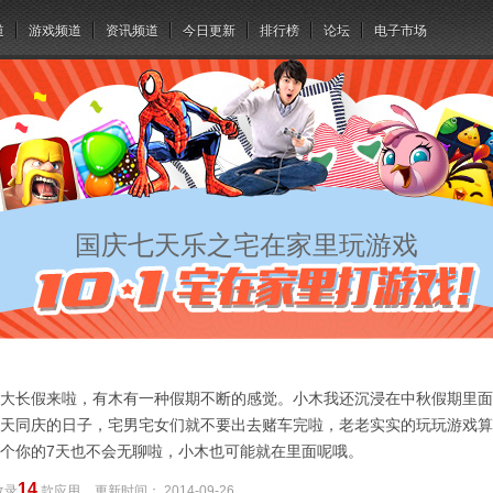
道
游戏频道
资讯频道
今日更新
排行榜
论坛
电子市场
国庆七天乐之宅在家里玩游戏
大长假来啦，有木有一种假期不断的感觉。小木我还沉浸在中秋假期里面
天同庆的日子，宅男宅女们就不要出去赌车完啦，老老实实的玩玩游戏算
个你的7天也不会无聊啦，小木也可能就在里面呢哦。
14
收录
款应用
更新时间：
2014-09-26