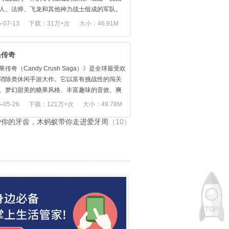
更紧密的控球。 另外，如果您有一个外部控制
人、法师、飞龙和其他神力战士组成的军队。
- 请使用它来帮助您获得更好的表现。
以加入一个部落，在部 落中凭借军功获得晋
-07-13
下载：31万+次
大小：46.91M
行动吧！FIFA 15 Ultimae Team让您体验足
您也可以创建自己的部落，确立您至高无上的
动的无限激情
。将哥布林小偷赶走只是成功的第一步，您的
永无止境，直到您的部落从数百万玩家 中脱颖
果传奇
，独霸天下！
果传奇（Candy Crush Saga）》是全球最受欢
消除类休闲手游大作。它以富有挑战性的闯关
戏新闻
、梦幻甜美的糖果风格、丰富趣味的音效、爽
畅的手感，以及独创的微策略消除玩法，带给
测试启动
-05-26
下载：121万+次
大小：49.78M
最高品质的休闲互动体验。现在更可以与小伙
.53版本更新内容
护你的牙齿，木蚂蚁带你走进爱牙周
（10）
起互助闯关，加入《糖果传奇》，开启甜蜜旅
14中文版已发布
。
部落战争公司
推出4级皮卡
专属迷宫
门活动
新加三兵种
的高级本
洗牌手游市场
锁定攻击目标
有用的小细节