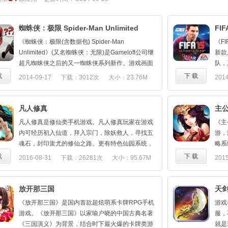
蜘蛛侠：极限 Spider-Man Unlimited
FIF
《蜘蛛侠：极限(含数据包) Spider-Man
《F
Unlimited》(又名蜘蛛侠：无限)是Gameloft公司继
新款
超凡蜘蛛侠之后的又一蜘蛛侠系列新作。游戏画面
队，
标准的美漫风格，与对蜘蛛侠专属故事情节的生动
一展
载
下 载
2014-09-17
下载：3012次
大小：23.76M
2014
呈现，相信对于喜欢漫威超级英雄的玩家来说，必
真实
将又是一场饕餮盛宴。而游戏主要讲述了邪恶六人
和临门
组打开了一道时空裂缝后，各个时空的蜘蛛侠纷纷
Cl
凡人修真
主公
利用这一时空隧道穿越到一起。因此，玩家将操纵
事的
凡人修真是修仙类手机游戏。凡人修真玩家在游戏
《主
来自不同时空的这20多名蜘蛛侠，利用他们各自的
15！
内可经历初入仙道，拜入宗门，除妖救人，寻找五
游，
特殊技能战胜敌人，顺利通关。其中蜘蛛侠的种类
EA 
魂石，封印蚩尤的修仙之路。更有特色仙园系统，
略系
包括暗影蜘蛛侠、猩红蜘蛛侠等，而不同蜘蛛侠所
10
与修仙世界好友相互提携。最终获取所向披靡，威
名将
载
下 载
2016-08-31
下载：26281次
大小：95.67M
2015
拥有的特殊技能玩法无疑将成为游戏特色之一。而
还有
震一方，万人敬仰的荣耀！
策略
反派敌人也来自不同时空，有绿魔、秃鹰以及电光
打造
硬派
人等经典坏蛋。
验。
游戏
放开那三国
天
【游戏特色】
在 
《主
在手绘的漫画场景中飞荡，体验全新的情景冒险！
您体
《放开那三国》是国内首款超炫萌系卡牌RPG手机
游戏
- 
险恶六人组崛起，他们开启了空间传送门，召集了
本应
游戏。《放开那三国》以家喻户晓的中国古典名著
服，
家即
各种恶魔。他们游走于不同的空间并将其摧毁——
用程
《三国演义》为背景，结合时下最火爆的卡牌类游
就是