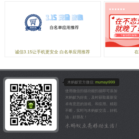
及交 流互动的平台。
或是你用来供给燃料的冷酷
Running Music带给
而是你与音乐之间历久常新
以及被那份深厚的默契所酝
不论你的脚步放缓或是加快
跟随悦动
让任何频率下的步伐都铿锵
让任何旋律中的你，找得到
诚信3.15让手机更安全 白名单应用推荐
在
从这里开始，音乐从不背叛
木蚂蚁官方微信:
mumayi999
使用微信扫描功能扫描即可添加
木蚂蚁为好友，及时获取最新安
卓有意思的游戏、和应用。精彩
不断，实时与木蚂蚁交流，好机
油，好朋友！