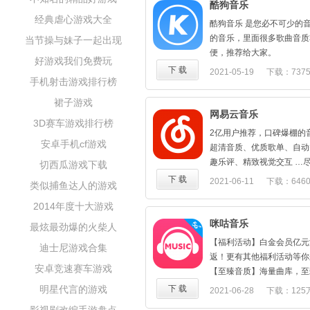
酷狗音乐
经典虐心游戏大全
酷狗音乐 是您必不可少的
的音乐，里面很多歌曲音质
当节操与妹子一起出现
便，推荐给大家。
好游戏我们免费玩
下 载
2021-05-19
下载：737
手机射击游戏排行榜
88.72M
裙子游戏
网易云音乐
3D赛车游戏排行榜
2亿用户推荐，口碑爆棚的音
安卓手机cf游戏
超清音质、优质歌单、自动
趣乐评、精致视觉交互 …
切西瓜游戏下载
★【千万曲库】，超全华语
下 载
2021-06-11
下载：646
类似捕鱼达人的游戏
风等超全音乐种类，广泛涵
154.35M
2014年度十大游戏
之谦、林俊杰、王菲、李荣
新歌
咪咕音乐
最炫最劲爆的火柴人
★【精准推荐】，备受赞誉
【福利活动】白金会员亿元
迪士尼游戏合集
可能感兴趣的新歌，比你更
返！更有其他福利活动等你来
★【超清音质】，每首歌曲
安卓竞速赛车游戏
【至臻音质】海量曲库，至
质；
给你24bit的至臻3D立体
明星代言的游戏
下 载
2021-06-28
下载：125
★【精彩歌单】，首创歌单
【现场直播】音乐有你，不
库，满足你跑步、学习、工