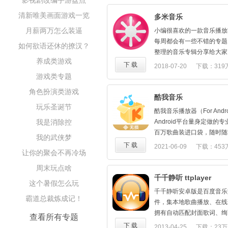
影视剧改编手游盘点
播在线预约，和你面对面的
歌需求
场集锦，回播等你来约。
清新唯美画面游戏一览
多米音乐
★【趣味乐评】，行业首创
【推荐歌单】量身定做属于
月薪两万怎么装逼
闹，2亿人一起写、一起看
小编很喜欢的一款音乐播放
的专属音乐歌单！
感……乐评看了就停不下来
每周都会有一些不错的专题
如何欲语还休的撩汉？
【有声电台】每日新鲜的头
★【热闹动态】，热热闹闹
整理的音乐专辑分享给大家
声评书！一样的音乐，不一
养成类游戏
合的朋友相见恨晚；
也。
下 载
2018-07-20
下载：319
【精彩专区】挖掘惊喜原创
★【明星入驻】，千位大牌
游戏类专题
区的新王国、还有缤纷精彩
名DJ已入驻；
核心功能：
角色扮演类游戏
★【主播电台】，音乐故事
酷我音乐
•听
好节目轻松分享。
玩乐圣诞节
【千万曲库】4000万正
酷我音乐播放器（For And
★【专业解读】，数千明星
语海外、内地港台，无限畅
我是消除控
Android平台量身定做
音乐人士每周向你解读每周
【极光音效】6大特色音效，
百万歌曲装进口袋，随时随
我的武侠梦
★【有爱的客服】有问题，
臻听感；
下 载
2021-06-09
下载：453
图，客服表情包不输你哦！
让你的聚会不再冷场
【热门推荐】在"我喜欢的"
下载网易云音乐，开启欲罢
的歌曲更懂你心。
周末玩点啥
•看
千千静听 ttplayer
这个暑假怎么玩
【视频彩铃】全球首创超高
千千静听安卓版是百度音乐
得见的精彩；
霸道总裁炼成记！
件，集本地歌曲播放、在线
【咪咕现场】全年超500场
拥有自动匹配封面歌词、绚丽
查看所有专题
天想看就看，在哪都是现场
乐电台、精选音乐专题等特
下 载
2013-04-25
下载：23万