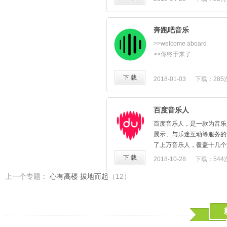
【超清MV】好音乐听得到，
美的音乐体验！千千静听，
•唱
【云K歌】"声"而不凡，嗨
奔跑吧音乐
【双屏开唱】TV端+APP
出来；
>>welcome aboard
>>你终于来了
------------------------------------
如您在使用中有任何意见建
这里是智能、轻简的跑步音
下 载
2018-01-03
下载：285
出，或通过以下途径与我们
精准感应实时步频
官方网站：http://music.migu
实现与相应节奏音乐的对接
微信公众号：mclub12530
百度音乐人
官方微博：@咪咕音乐
百度音乐人，是一款为音乐
官方QQ群：162118770
当你花费心思编辑好的一批
展示、与乐迷互动等服务的
疲劳消磨成毫无刺激的单调
了上万音乐人，覆盖十几个
当你灌了铅的脚步 再也跟
发掘新鲜、独特的音乐人和
下 载
2018-10-28
下载：544
奏
人及音乐爱好者专属的社交
噢不，它并未为你停下或改
上一个专题：
心有高楼 拔地而起
（12）
色的音乐文化生态圈。
在狼狈的眩晕和焦躁中，你
2016年10月，太合音乐
挑出一首能与你相互激励跑
新移动端产品，同时，品牌
——难怪你一直以为『Runne
定位于优质、领先的音乐人
乐人提供专业服务，为音乐
然而在这里，音乐将不只是