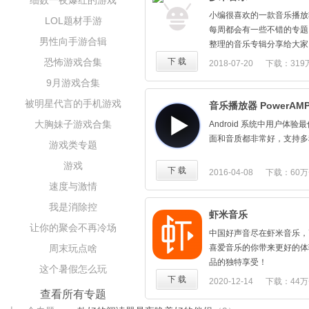
细数一夜爆红的游戏
• 翻译歌词，支持数十万
小编很喜欢的一款音乐播放
LOL题材手游
音译
每周都会有一些不错的专题
• 个性化推荐，全站依你
男性向手游合辑
整理的音乐专辑分享给大家
• 车载互联，支持宝马、
也。
恐怖游戏合集
下 载
2018-07-20
下载：319
• 强大的搜索，歌手、专辑
词、拼音、语音多种搜索方
9月游戏合集
被明星代言的手机游戏
音乐播放器 PowerAM
大胸妹子游戏合集
Android 系统中用户体
面和音质都非常好，支持多
游戏类专题
游戏
下 载
2016-04-08
下载：60万
速度与激情
我是消除控
虾米音乐
让你的聚会不再冷场
中国好声音尽在虾米音乐，
周末玩点啥
喜爱音乐的你带来更好的体
品的独特享受！
这个暑假怎么玩
下 载
2020-12-14
下载：44万
查看所有专题