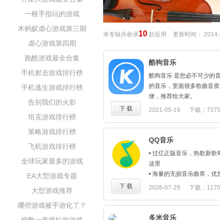
一根手指玩的游戏
木蚂蚁虐心游戏第三期
10
本专辑共收录
款应用
更新时间：
2014-
虐心游戏第四期
跑酷游戏最全合集
酷狗音乐
手机射击游戏排行榜
酷狗音乐 是您必不可少的
的音乐，里面很多歌曲音质
手机逃生游戏排行榜
便，推荐给大家。
告别我们的火影
下 载
2021-05-19
下载：737
坦克游戏排行榜
88.72M
策略游戏排行榜
QQ音乐
飞机游戏排行榜
• 过亿正版音乐，热歌新
全球玩家最多的游戏
这里
• 海量的无损音乐曲库，
EA大型游戏专题
• 精品有声书、播客、儿
下 载
2026-07-29
下载：117
大型游戏推荐
陪伴，度过闲暇时光
182.26M
哪些游戏被手游化了？
• 听歌识曲、哼唱识别，
歌曲
多米音乐