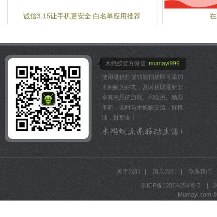
Bilibili目前有动画、
新番连载6个板块。
诚信3.15让手机更安全 白名单应用推荐
在
木蚂蚁官方微信:
mumayi999
使用微信扫描功能扫描即可添加
木蚂蚁为好友，及时获取最新安
卓有意思的游戏、和应用。精彩
不断，实时与木蚂蚁交流，好机
油，好朋友！
关于我们
|
加入我们
|
联系我们
京ICP备12004054号-2
|
京
Mumayi.com © A