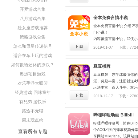
小清新游戏推荐
将步入官场，由低做起，乱
自己的海岛，同时还能"建
开罗游戏合集
遇到种种挑战与诱惑，享受
"捕鱼模式"为经典捕鱼模
决战沙场的豪气。你是愿意
全本免费言情小说
八月游戏合集
法、特色boss、多种小游
小官，还是一名权倾朝野的
"比赛模式"：暂时开放自
全本免费言情小说 介绍 
处女座游戏推荐
乱世由你来创！
不同规则按名次获得奖励，
门小说！
★上线福利：上线即送V12、
策略游戏合集
物大奖赛哦。
内容覆盖言情小说，武侠小
银两、1000万兵力、100
"养鱼池"： 承包鱼池，在
说，军事小说，总裁，修仙
怎么和母星传递信号
下 载
2019-01-07
下载：772
★充值比列：首充1:5000、
的鱼种，让鲨鱼和小鱼 "共
说，历史，惊悚，悬疑，推
后续充值1:1000
适合在车上玩的游戏
程还有机会获得奖励哦。
【免费阅读】全站小说永久
★VIP特权：特权礼包免
如何欲语还休的撩汉？
此外，未来还有"远征模式"
【天天送礼】每日送豪礼，
豆豆棋牌
礼包福利送不停
及团体玩法等你来体验哦。
机、现金红包、免费流量呢
奥运项目游戏
★月卡年卡：月卡每日领取
豆豆棋牌，东半球最懂你的
【健康阅读】个性化阅读、
取10000元宝
湛，奖励丰富，注册就送4
欢乐手游大联盟
定义阅读设置，操作简单，
★七日登陆：海量元宝、银
玩法丰富：百人斗牛、欢乐
【正版授权】拥有国内领先
经典游戏-回味童年
道具登陆即可领取
森林舞会、欧我的天呀，程
下 载
2018-12-17
下载：278
书库、正版图书，汇聚当下
★新服冲榜：新服冲榜活动
不到，没有豆豆做不到的棋
有兄弟 游快乐
说 ；
得大量培养道具
百万用户的选择，让你打牌
路途不无聊
送各项福利。美女客服可能
哔哩哔哩动画 Bilibili
周末玩点啥
哔哩哔哩弹幕网，简称Bilib
个ACG相关的弹幕视频分
查看所有专题
享网站Mikufans。该网站由