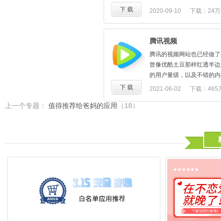
友“⑨bishi”于2009年6月
下 载
2020-09-10
下载：24万
站在运行时往往不稳定，所以M
是为用户提供一个稳定的弹
站于2010年1月24日更名为B
腾讯视频
大陆其他网站的弹幕系统。
腾讯的视频网站也已经做了
哔哩哔哩弹幕网是一家以ACG（
曾像优酷土豆那样红透半边
Comic、Game）为主
的用户量级，以及不错的内
他国内的视频网站最大的特
的用户成为其重视的粉丝。
下 载
2021-06-02
下载：465
实时评论功能，是中国大陆
网站。
上一个专题：
值得推荐给爸妈的应用
（18）
视频来源和AcFun一样站
日本电视台的深夜动画，NICO
等视频分享网站，也有不少
的二次创作内容。视频内容也
客，QQVideo，优酷，
网站（采用非正式转载方式
供本地源的视频储存服务（
服务器上），但该服务现在
现在该网站上大部分的视频
服务器上。在 Alexa 上全
文排名第608位。