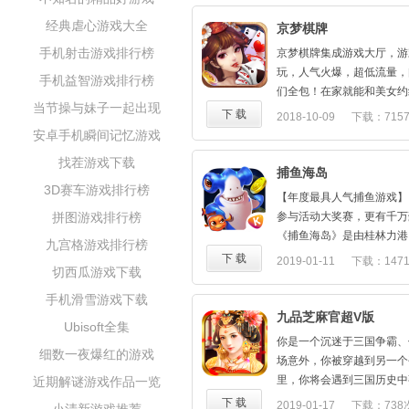
经典虐心游戏大全
京梦棋牌
手机射击游戏排行榜
京梦棋牌集成游戏大厅，游
玩，人气火爆，超低流量，
手机益智游戏排行榜
们全包！在家就能和美女约
当节操与妹子一起出现
秒速成局！一掷千金的豪气
下 载
2018-10-09
下载：715
你享受君临天下的权势。在
安卓手机瞬间记忆游戏
只有对胆识与智慧的挑战，
找茬游戏下载
无论你是名利双收，还是无
捕鱼海岛
到唯我独尊的权势，让我们
3D赛车游戏排行榜
【年度最具人气捕鱼游戏】
业！
拼图游戏排行榜
参与活动大奖赛，更有千万
《捕鱼海岛》是由桂林力港
九宫格游戏排行榜
开发的多模式竖屏捕鱼手游
下 载
2019-01-11
下载：147
切西瓜游戏下载
机捕鱼玩法，还加入"海岛
元素，多种游戏模式相结合
手机滑雪游戏下载
用户的需求。另外，还会有
九品芝麻官超V版
Ubisoft全集
玩家参与哟。
你是一个沉迷于三国争霸、
游戏特色：
细数一夜爆红的游戏
场意外，你被穿越到另一个
会有4个模式供玩家选择，
里，你将会遇到三国历史中
近期解谜游戏作品一览
的"建造系统"去解锁 ；
梦的经典人物，并与他们携
下 载
2019-01-17
下载：738
"海岛模式"：我的海岛我