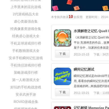
上帝派来的逗比游戏
2代游戏精品大全
10
本专辑共收录
款应用
更新时间：
2014-
虐心类最强合集
经典像素类游戏合集
水滴解密之记忆 Quell 
经典虐心游戏大全
《水滴解密之记忆 Quell Me
平台 充满禅意的作品，故
手机足球游戏排行榜
屋子当中，玩家的任务就是
手机数独游戏大全
绪归于平静，因此踏上了一
下 载
2013-10-15
下载：34万
安卓手机瞬间记忆游戏
的难忘旅程。游戏的画面清
作为一款解谜游戏，融入了
手机情侣游戏排行榜
人生哲理之，这样的融合也
瞬间记忆测试
策略游戏排行榜
念。游戏的玩法并不复杂，
瞬间记忆测试是Androi
集散落在屏幕上小水滴，但
第一人称游戏大全
用, 看看你的瞬间记忆到底有
动的时候只能够一次性到头
是很难的哟...来挑战吧!!
好玩的手机枪战游戏
边与边之间移动，不会在中
住数字位置，并按数字从小
下 载
2011-10-21
下载：116
数越少，得分也就越高。另
安卓武侠手游
钮，锻炼瞬间记忆。
名作曲家Steven Cravi
ROVIO游戏合集
1.训练你瞬间记忆能力
2.训练反应能力
记忆解锁 Memorize Pat