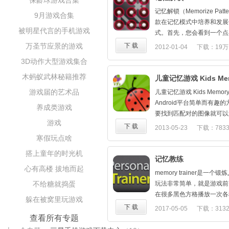
保龄球游戏合集
3.训练对数字的敏感度
记忆解锁（Memorize Patt
9月游戏合集
款在记忆模式中培养和发展
被明星代言的手机游戏
式。首先，您会看到一个点
模式。然后，你必须重复这
万圣节应景的游戏
下 载
2012-01-04
下载：19万
个路径和顺序。
3D动作大型游戏集合
特点：
- 自由与完整版游戏
木蚂蚁武林秘籍推荐
儿童记忆游戏 Kids Mem
- 记忆各种图案。
游戏届的艺术品
儿童记忆游戏 Kids Memory
- 支持13种语言。
Android平台简单而有
养成类游戏
- Android的锁图案设计。
要找到匹配对的图像就可以
- 包括120级别。
游戏
不同的难度等级挑战。适合
下 载
2013-05-23
下载：783
- 正常水平。
寒假玩点啥
- 反向等级。
- 混音级别。
搭上童年的时光机
记忆教练
- 双级。
心有高楼 拔地而起
- 速度级别。
memory trainer是一
- 超过10,000模式。
不给糖就捣蛋
玩法非常简单，就是游戏前
- 7个乐器。
在很多黑色方格播放一次各
躲在被窝里玩游戏
- 32背景。
你根据自己的记忆，找出该
下 载
2017-05-05
下载：313
- 开发你的记忆。
查看所有专题