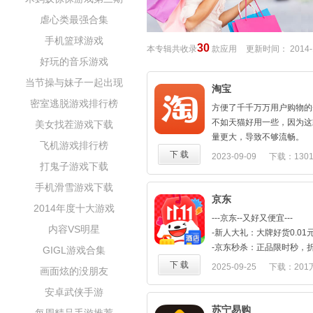
虐心类最强合集
手机篮球游戏
30
本专辑共收录
款应用
更新时间：
2014-
好玩的音乐游戏
当节操与妹子一起出现
淘宝
密室逃脱游戏排行榜
方便了千千万万用户购物的
不如天猫好用一些，因为这
美女找茬游戏下载
量更大，导致不够流畅。
飞机游戏排行榜
下 载
2023-09-09
下载：130
打鬼子游戏下载
68.79M
手机滑雪游戏下载
京东
2014年度十大游戏
---京东--又好又便宜---
内容VS明星
-新人大礼：大牌好货0.01
-京东秒杀：正品限时秒，
GIGL游戏合集
-正品行货：正品行货，全
下 载
2025-09-25
下载：201
画面炫的没朋友
-闪电到货：211限时达、
116.58M
安卓武侠手游
配；售后快：客服响应速度
-京东秒送：好物立享，最
苏宁易购