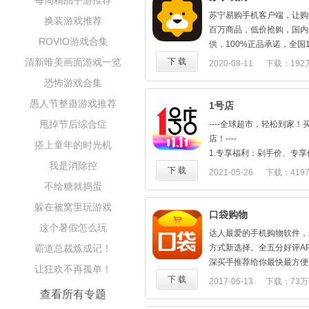
每周精品手游推荐
（新人大礼活动仅限京东平
苏宁易购手机客户端，让
换装游戏推荐
用户是指未在京东平台下过
百万商品，低价抢购，国内
期有效，参与路径为APP
ROVIO游戏合集
供，100%正品承诺，全国1
购物无忧！穿搭指南，生活
清新唯美画面游戏一览
下 载
2020-08-11
下载：192
---京东提供又好又便宜的商
购物不单调！
好商品、好服务，价格更
恐怖游戏合集
到质优价廉的购物体验。
愚人节整蛊游戏推荐
1号店
-商品好：拥有海量自营商
甩掉节后综合症
补贴：全场包邮，大牌限时
----全球超市，轻松到家
新品，抢先体验。
店！----
搭上童年的时光机
-服务好：京东客服，实在
1.专享福利：剁手价、专
我是消除控
-价格好：京喜自营：超值
款超低价爆品
下 载
2021-05-26
下载：419
东快递包邮直达消费者；9
2.质量保障：正品行货，放
不给糖就捣蛋
低价
3.售后无忧：7天无理由退
躲在被窝里玩游戏
----1号店全新上路----
口袋购物
---更多服务，联系我们---
【业界良心】 1掌柜卖的
这个暑假怎么玩
达人最爱的手机购物软件，最
喜欢又好又便宜的京东，请
退！15天包换！售后无忧
霸道总裁炼成记！
方式新选择。全五分好评A
如有建议请及时反馈，我们
【购·实惠】 每天提供海
深买手推荐给你最快最方便
让狂欢不再孤单！
程和体验；
停
己开微店，成为小店主超简
下 载
2017-06-13
下载：73万
可通过以下方式联系我们：
【购·品质】 1号店各类精
想成为最in的时髦人，想找
查看所有专题
京东客服热线：950618
【惊喜刮奖】 下单即可获
上体验吧！