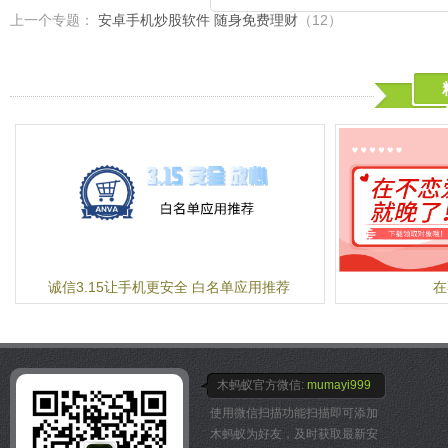
格、找到最低价，同时还可
3、美国上市公司，正品
上一个专题：
安卓手机炒股软件 随身免费理财
（12）
更多活动详情见聚美优品客
论，并通过专业化的技术分
品牌直签授权，从根源杜绝
优、缺点，告诉您到底值不
全球最大特卖电商，市值超
【主要功能】 ①全网比价
4、七成用户成为回头客
最靠谱的主流商家，让您全
每天帮助九千万会员节省数
格，一个都不少！ ②千万
超过70%的会员买了又买
万级真实用户的购买评论，
立即下载，开启省钱之旅吧
适不适合您，您说了算！ 
经过我们专业的技术分析，
缺点，相当方便！ ④无需
的商品，快速收藏，操作简
诚信3.15让手机更安全 白名单应用推荐
在
木蚂蚁官方微信:
mumayi999
使用微信扫描功能扫描即可添加
木蚂蚁为好友，及时获取最新安