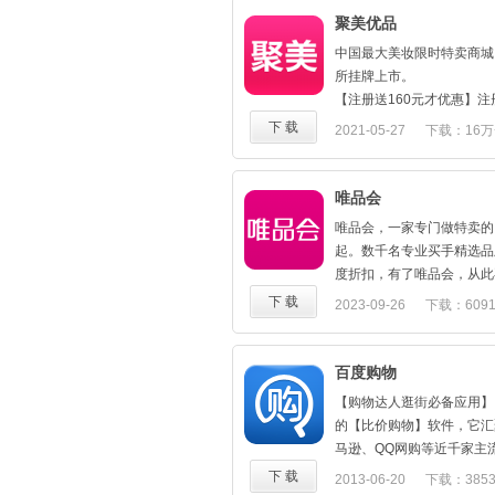
刮一刮，就有机会赢得抵用
【全新首页改版】 告诉你最
聚美优品
奖！
解析什么值得买各个品类最
----关注1掌柜的----
中国最大美妆限时特卖商城
【晒图】随时随地轻松分享
【官方微信】1号店(yhd111
所挂牌上市。
签、10款滤镜，颜值美图
【官方新浪微博】 @1号店
【注册送160元才优惠】注
友、店主买手、时尚达人发
第1时间收到优惠资讯，配
品大牌超低折扣，每日十点
下 载
2021-05-27
下载：16万
【特色栏目】潮流搭配：时
太便宜你了！
【首单包邮才够爽】新用户
穿衣搭配指南，成为你的私
客服电话：400-007-1111
呼朋唤友来抢购！
丽说出来！为你开启时尚的
如果您对我们的应用有任何
【货到付款才贴心】30天
唯品会
【特卖汇】汇聚美优品类，
内提交反馈。
到付款，一切只为爱美的你
上几个特卖品，碰碰就遇到
唯品会，一家专门做特卖的
【真品授权才放心】超过百
【微店和"我的口袋合并"
起。数千名专业买手精选品
美妆、护肤、服饰、母婴应
板，更方便管理微店订单。
度折扣，有了唯品会，从此
品真品联盟，每件商品均可
想去哪儿卖就去哪。
品大牌啦！
下 载
2023-09-26
下载：609
聚美极速免税店，飞一般的
口袋购物帮你汇集了买手街
1、深度折扣 限时特卖 品
【正品】海外直采，品牌官
贝；加入达人全球购海外代
每天早10点&晚8点上新品
破传统层层代理模式；
来，秒杀各种微店好货，支
全场大牌深度折扣，1折起
百度购物
【极速】闪电发货，3天就
付，你的穿衣助手，你的特卖
服饰、美妆、亲子、居家多
状态实时监控；
【购物达人逛街必备应用】
美颜的可人儿，还可以随手
式购物需求
【省钱】海外价格，直接享
的【比价购物】软件，它汇
2、购物体验
付，尽享低价；
马逊、QQ网购等近千家主
支持货到付款，先看实物再
【售后】七天包退，拆封无
看到了一款心仪的商品，可
下 载
2013-06-20
下载：385
七天无条件退货，退货返还
后，为您承担最高10元邮