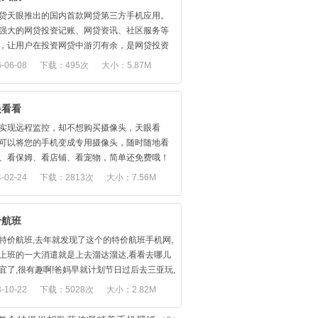
；
的确切位置和飞行速度(美国的国内航班或国际
持Android 3.0蜂巢系统。
贷天眼推出的国内首款网贷第三方手机应用。
),其他航班为大致位置或速度
下载地址：
强大的网贷投资记账、网贷资讯、社区服务等
最大范围地复盖航班、 机场及航空公司资讯 ★
://www.mumayi.com/android/34147.html
，让用户在投资网贷中游刃有余，是网贷投资
50个航空公司: 民航、货运、包机
备的好帮手。
-06-08
下载：495次
大小：5.87M
范围内的 16224个机场 ,包括:
国(214)
港(4)
眼看看
湾(30)
加坡(5)
实现远程监控，却不想购买摄像头，天眼看
他(15971)
可以将您的手机变成专用摄像头，随时随地看
140英里 (200km) 范围内离您最近的机场
、看保姆、看店铺、看宠物，简单还免费哦！
即时机场航班到达和出发资讯牌 ★
手机装天眼看看（作为视频端），另一部手机
-02-24
下载：2813次
大小：7.56M
定期刷新能力,即使没有可用的网际网路连接也
脑装天眼（作为查看端），看看与天眼配对应
存飞行状态
感受关心零距离。
排序
优势：
价航班
筛选: 航空公司、航班状况、到达和出发资讯及
远程实时查看：支持3G和WiFi网络，随时随
特价航班,去年就发现了这个的特价航班手机网,
范围
想看即看到。
上班的一大消遣就是上去溜达溜达,看看去哪儿
当前机场天气和机场交通延误 ★
支持后台运行，不费电，保证更长的待机时间
宜了,很有趣啊!爸妈早就计划节日过后去三亚玩,
0-5 以内以 0.25 为最小步长显示延迟
完全利用现有设备，不需要任何额外成本，而且
口刚退休,有时间又便宜！有特价航班生活真是
-10-22
下载：5028次
大小：2.82M
温度
超简单哦！
很多！
和风向
步骤：