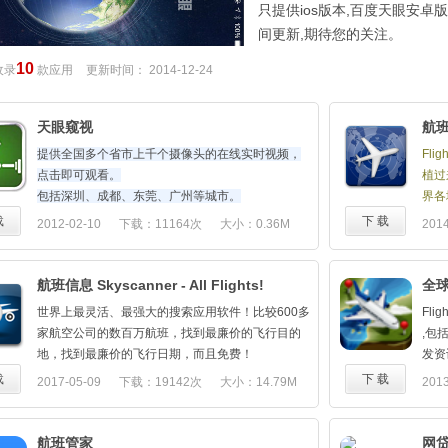
只提供ios版本,百度天眼安
间更新,期待您的关注。
10
收录
款应用
更新时间：
2014-12-24
天眼窥视
航班查
提供全国多个省市上千个摄像头的在线实时视频，
Fli
点击即可观看。
植过
包括深圳、成都、东莞、广州等城市。
界各
踪！
载
下 载
2012-02-10
下载：11164次
大小：0.36M
2014
软件
- 
- 
航班信息 Skyscanner - All Flights!
全球
- 
世界上最灵活、最强大的搜索应用软件！比较600多
Fli
- 
家航空公司的数百万航班，找到最廉价的飞行目的
,包
- 
地，找到最廉价的飞行日期，而且免费！
发资
- 
需要快速找到廉价航班？用免费的Skyscanner应用
真英
载
下 载
2017-05-09
下载：19142次
大小：14.79M
2013
- 
软件，在几秒钟内比较600多家航空公司的航班安排
当您
- 
和时刻表，节省金钱和时间。从航空公司或旅行社
时,F
- 
直接购买机票，可以获得最佳优惠。它是如此简便
★ 
航班管家
网