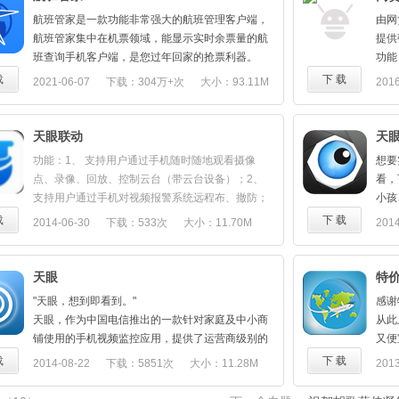
区）
独立，无论你想要飞往哪里，只需快速敲打几下，
飞机
- 支
航班管家是一款功能非常强大的航班管理客户端，
由网
就可以找到最低的票价。
航班
密钥
航班管家集中在机票领域，能显示实时余票量的航
提供
★ 
http
班查询手机客户端，是您过年回家的抢票利器。
功能
15
人必
载
下 载
2021-06-07
下载：304万+次
大小：93.11M
2016
全球
• 中
• 香
天眼联动
天
• 台
• 新
功能：1、 支持用户通过手机随时随地观看摄像
想要
• 其
点、录像、回放、控制云台（带云台设备）；2、
看，
查找
支持用户通过手机对视频报警系统远程布、撤防；
小孩
★ 
3、 支持用户通过手机远程控制电器；4、 支持用户
一部
载
下 载
2014-06-30
下载：533次
大小：11.70M
2014
拥有
通过手机观看和控制远程的设备；5、 支持前端报
或电
能缓
警实时推送到手机上；价值列举：1、 您可以随时
用，
高级
随地的便捷观看实时的视频，让关爱与沟通零距
核心
天眼
特
高级
离；2、 将管理放进口袋里，为您解决出差在外时
1、
"天眼，想到即看到。"
感谢
时间
管理的烦恼；3、 您可以直观的了解现场，为您的
地，
天眼，作为中国电信推出的一款针对家庭及中小商
从此
★ 
销售与管理提供最精准的现场指导；4、 您可以省
2、
铺使用的手机视频监控应用，提供了运营商级别的
又便
在 
去一大笔督导门店的差旅费用，远程多次的督导工
3、
安全监控解决方案，让您使用手机即可实时查看到
老两
载
下 载
2014-08-22
下载：5851次
大小：11.28M
2013
实际
作细节；5、 您可以远程和您最尊贵的来访客人打
真的
家中的宝宝、老人以及商铺情况，有异常情况发生
方便
风速
招呼，为他的造访增加惊喜的问候；6、 您可以远
使用
时，也会实时通过客户端提醒。