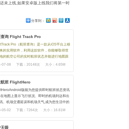
卓版还未上线,如果安卓版上线我们将第一时
分享到：
询 Flight Track Pro
ghtTrack Pro（航班查询）是一款从iOS平台上移
来的实用软件，利用这款软件，你能够取得世
地的航空公司的实时航班状态并能进行地图跟
-07-08
下载：20148次
大小：4.65M
功能：
实时的航班查询服务，包括航班延误和取消信息；
覆盖全球超过4000家机场；
航班 FlightHero
涵盖全世界超过1400家航空公司的航班查询；
ghtHeroAndroid版能为您提供即时航班状态资讯
支持桌面小工具，能够随时跟踪你所选定的航班；
括在地图上显示飞行状况、即时的机场到达和出
详细的航班延误预测；
讯、机场交通延误和机场天气,成为您生活中的
查询你的座位并能够显示出在飞机中的位置；
雄。
-05-02
下载：7264次
大小：16.81M
可缩放的地图，显示飞机的航线；
需要去商务旅行、度假或只是去机场接机
查询天气预报；
lightHero能为您节省时间
查询飞机的飞行高度、速度等信息（仅美国地
航班状态 ★
贷天眼