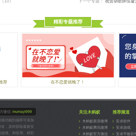
（10）
下一个专题：
祝贺胡歌薛佳凝
程参与到重要的会议，看到您团队的精彩与激情；
1、
天眼五大核心优势：
2、
1.傻瓜式配置，快速使用；
3、
2.手机、PC多屏实时查看；
看看
精彩专题推荐
3.生人闯入，电话、客户端实时提醒；
市场
4.运营商出品，以实时通话的方式保障不被窃听；
4、
5.视频云端存储，资料永不丢失。
对。
在淘宝或福建各大电信网点购买天眼摄像头后，只
联系
需连接电源，配合天眼客户端，让您的关注随时随
新浪
地，触手可及。如您还未购买天眼摄像头，也可以
QQ
安装我们的天眼客户端哦，点击随便看看，来体验
一把我们的天眼世界吧，有许多惊喜在等着你。
为保障高质量的天眼体验，推荐使用中国电信光速
宽带以及天翼3G网络，真3G，选天翼。
推荐
在不恋爱就晚了！
方微信:
mumayi999
关注木蚂蚁
推荐频道
扫描功能扫描即可添加
木蚂蚁新浪微博
安卓软件
好友，及时获取最新安
木蚂蚁腾讯微博
安卓游戏
的游戏、和应用。精彩
木蚂蚁官方微信
安卓平板软