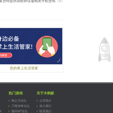
复合特提供胡歌薛佳凝精美手机壁纸
（9）
下载安装天眼看看；
在天眼看看界面注册账号；
另一部手机或电脑下载安装天眼，可以按照天眼
快速引导页的提示，进行下载；或者各大应用
搜索天眼；
天眼看看与天眼，使用同一账号登录，进行配
我们：
微博 @我的天眼
群：325103523 天眼^爱生活、爱交流
您的掌上生活管家
热门游戏
关于木蚂蚁
神之刃论坛
公司简介
刀塔传奇论坛
加入我们
件
我叫MT论坛
联系我们