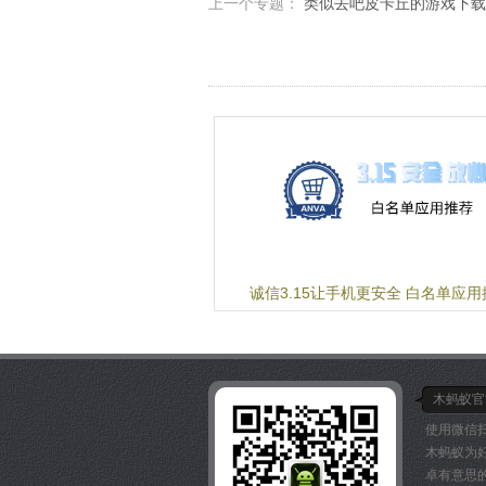
上一个专题：
类似去吧皮卡丘的游戏下载
诚信3.15让手机更安全 白名单应用
木蚂蚁官
使用微信
木蚂蚁为
卓有意思