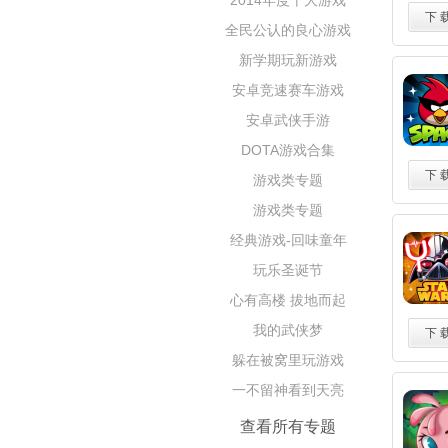
2014年度十大游戏
下 
全民公认的良心游戏
新学期玩新游戏
安卓竞速赛车游戏
安卓武侠手游
DOTA游戏合集
下 
游戏类专题
游戏类专题
经典游戏-回味童年
玩乐圣诞节
心有高楼 拔地而起
我的武侠梦
下 
躲在被窝里玩游戏
一不留神看到天亮
查看所有专题