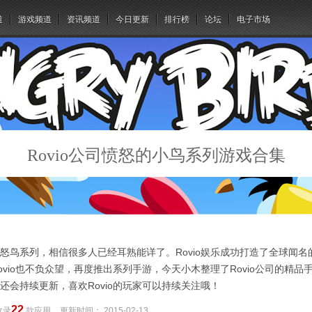
道
游戏频道
资讯频道
今日更新
排行榜
论坛
电子市场
Rovio公司愤怒的小鸟系列游戏合集
怒鸟系列，相信很多人已经耳熟能详了。Rovio娱乐成功打造了全球闻
ovio也不负众望，再度推出系列手游，今天小木整理了Rovio公司的精
还会持续更新，喜欢Rovio的玩家可以持续关注哦！
22
收录
款应用
更新时间：
2015-02-13