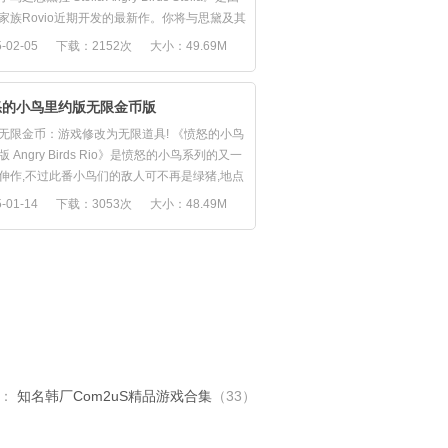
原本的愤怒鸟迷外，喜欢星战的朋友相信也能
等物理概念也引入游戏，新版本中小鸟们将一改
家族Rovio近期开发的最新作。你将与思黛及其
款新推出的游戏中找到了不少星战的元素，例
的飞行路线，在无重力的太空中直线飞行，一
冒险精神的好友，共同去完成守卫黄金岛，还
-02-05
下载：2152次
大小：49.69M
景音乐及故事等等。大家想看看愤怒的Jedi如
入小行星的“重力圈”，便会受引力的影响而变化
退贪婪的坏公主和她那些没头没脑的猪猪们！
胜绿色的小猪吗？那就快来下载吧！加入小鸟
。玩家需掌握截然不同的新玩法，调整新的角
我们会结识活力四射的全新组合，拥有神奇的
大的冒险吧！
力度来适应宇宙中无重力的状态，同时，导向
力，还要120多个精彩纷呈的关卡等着你！看看
怒的小鸟里约版无限金币版
以前，在遥远的星系……一群绝望的叛军鸟类
式的激光鸟和区域结冰的冰鸟等新角色也再次
拉与妲莉、玻比、薇璐和卢卡组成团队,这就是
着银河威胁：帝国的邪恶猪头武士！叛军鸟
无限金币：游戏修改为无限道具! 《愤怒的小鸟
了小鸟的队伍，本次新版本的发布相信会让玩
阵营中的最新战队！他们不但关系很铁，还有
从一个隐藏的基地出动，已经赢得了他们对抗
 Angry Birds Rio》是愤怒的小鸟系列的又一
目一新。
的个性。永远是你最好的朋友!
的帝国的猪头的首场胜利。在战斗中,猪头间谍
伸作,不过此番小鸟们的敌人可不再是绿猪,地点
特色：
偷窃了秘密的帝国武器，猪头星，正在向叛军
到了里约地带,为了拯救小伙伴Blu和Jewel,小鸟
-01-14
下载：3053次
大小：48.49M
个太空关卡
进发。现在他们需要你的帮助！
装上阵,除了要通过60大关及boss战外,还有隐
免费更新
怒的小鸟们一起冒险在著名的《星球大战》中
关卡等待着我们! 愤怒的小鸟里约版官方原版下
小鸟
使用原力，挥动你的光剑，打飞猪头武士们，
：http://www.mumayi.com/android-
超级大国
图因沙漠一直到猪头星深处，在这里你将对抗
2.html
力太空冒险
的猪头领袖达斯·维达，黑猪魔王！你能成为一
行星引力发射
地武士并且恢复将自有带回宇宙吗？是时候拿
的奖金关卡
的光剑，加入冒险了！小鸟与你同在！
的游戏背景
戏特点】
3.2版更新信息：
无法自拔的惊人体验，探索超过80关的地图，极具
题：
增加了10个新的红色星球关卡!坏小猪仍躲在火
知名韩厂Com2uS精品游戏合集
（33）
的星球，比如塔图因星球和猪头星。你能挡住
测车后面。小鸟能够找回鸟蛋并救回探测器
的猪，激光炮塔，塔斯肯袭击猪，和原力的黑