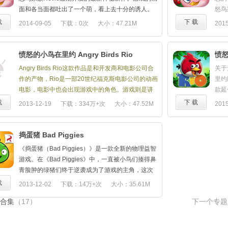
上，Rovio与孩之宝合作带来《愤怒的小鸟星战2》
吸引
数”
面和各当面都吐出了一个萌，看上去十分的诱人。
怒鸟
系列TELEPODS 玩偶， 将这些玩偶放置在智能手
在这
往日
另此次的新作为玩家开启了一扇大 门，得以窥见一
超具
载
下 载
2014-09-05
下载：0次
大小：47.21M
2015
机或平板电脑的摄像头上，就可以直接将这些角色
如背
旦冲
个从未见过的"怒鸟绿猪"的世界，欢乐和冒险共存，
要击
植入游戏中，让它们在游戏中飞行。
何战
轨道
玩家将和思黛拉及其朋友一道展开新一轮的旅程。
这里
们最
度和
最后这部作品和以前的玩法大致相同，相信 经过优
超能
愤怒的小鸟在里约 Angry Birds Rio
愤
原力随此增强。为 Angry Birds Star Wars II 做好准
很久
射击
化之后的作品将会给我们带来不一样的惊喜，你准
思黛
备—红极一时游戏大作的史诗级后续作品！以 Star
面对
Angry Birds Rio这款作品是和开发商和电影公司合
关于
扩充
备好加入小鸟家族了吗？
鸟儿
Wars 电影前传为背景，用永不枯竭的原力对抗贪婪
类、
作的产物，Rio是一部20世纪福克斯电影公司的动画
里约版
家耳
很强
的 Pork Federation（猪猪联邦）或选择一条更为黑
邪恶
电影，电影中也会出现游戏中的角色。游戏则是讲
款延
游戏
暗的道路。没错；您有史以来第一次可以“加入猪猪
设法
述小鸟们将被绑架到一座魔法城市，它们要一路躲
也换
载
下 载
2013-12-19
下载：334万+次
大小：47.52M
2015
60
阵营”并扮演令人恐惧的达斯摩尔、帕尔帕廷皇帝以
鸟们
过捕猎者的追踪，抢救出自己的同伴Blu和Jewel这
们重
定期
及自 己喜欢的其他大量人物。
和愤
两个《Rio》电影中的主角。
藏的
新的
加入猪猪阵营！有史以来第一次可以扮演猪猪！挥
吧！
游戏保持了系列一贯的画面风格，玩家可以在游戏
载地址
捣蛋猪 Bad Piggies
新的
舞达斯摩尔的双刃光剑，或是扮演达斯摩尔、格里
从塔
中看到那几只无比熟悉的Angry Birds。同时借助电
2755
无重
《捣蛋猪（Bad Piggies）》是一款全新的物理益智
弗斯将军和其他恶棍！
恐怖
影内容的游戏场景，玩家在可以领略到电影《Rio》
利用
游戏。在《Bad Piggies》中，一直被小鸟们揍得鼻
30 多个可玩角色！史上最大的可玩角色阵容—尤
名绝
的一部分剧情。在游戏的配乐方面，则是变成了富
隐藏
青脸肿的绿猪们终于逆袭成为了游戏的主角，这次
达、飞车赛手阿纳金、梅斯·温杜、詹高·费特等等！
起你
有拉丁美洲音乐要素的风格，相当有趣。而音效仍
精美
我们的计划当然不是用弹弓把猪砸回去，而是要当
载
2013-12-02
下载：14万+次
大小：35.61M
TELEPODS！突破性的全新玩法！现在通过将
【游
保持了系列中Angry Birds的各种叫声。
1.
一回江洋大盗，利用各种工具潜入小鸟们的巢穴偷
Angry Birds Star Wars Telepods* 人物放入设备的
- 
愤怒的小鸟里约版破解版下载地址
：
合集
（17）
下一个专
1、
走它们的蛋。
照相机，即可将最喜欢的人物传送入游戏！
特色
http://www.mumayi.com/android-903299.html
星探
成为绝地武士或西斯大师！许多鸟儿和猪猪阵营关
帝国
吗？