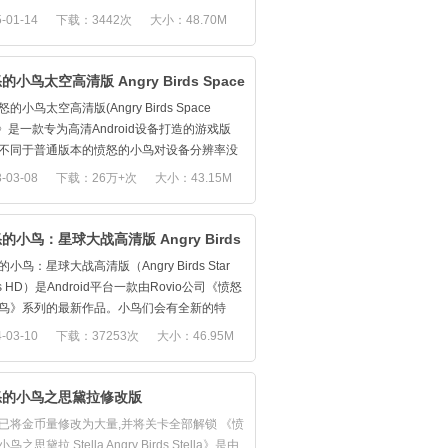
战开始了! 《愤怒的小鸟Go Angry Birds
-01-14
下载：3442次
大小：48.70M
!》是史上3DANGRY BIRDS 世界的游戏！我们
Piggy Island一起以丰富多彩的 3D 方式降
这一次将从各个角度观赏鸟儿和猪猪！选择鸟
的小鸟太空高清版 Angry Birds Space
猪猪一样竞速！一起跳上车，过去的鸟儿如怒
的小鸟太空高清版(Angry Birds Space
、飞镖黄、大红、粉思思、及国王猪、胡须猪
)》是一款专为高清Android设备打造的游戏版
其他可爱的人物都在此集结！这里有形形色色
不同于普通版本的愤怒的小鸟对设备分辨率没
道，你可以使用特技赛道、空中赛道、越野赛
求，这个高清版推荐的屏幕分辨率为1280x800
-03-08
下载：26万+次
大小：43.15M
任何一条赛道都将是一个巨大且惊喜不断的挑
上。普通机型也可使用，只是由于分辨率过
狂欢开始! 愤怒的小鸟Go官方原版下载：
屏幕适配会出现问题。
://www.mumayi.com/android-443146.html
们是进入到太空中了！他们遇到了一只外星
的小鸟：星球大战高清版 Angry Birds
他喵的，外星鸟竟然与机器人在抢鸟蛋，而且
小鸟：星球大战高清版（Angry Birds Star
r Wars HD
金陨石蛋。看到外星鸟站上弹弓追击外星人之
s HD）是Android平台一款由Rovio公司《愤怒
拥有丰富抢蛋经验的小鸟们马上追入太空，要
鸟》系列的最新作品。小鸟们会有全新的特
抢回鸟蛋。
比如红鸟会挥舞光剑、黄鸟能发射激光等等。
-03-10
下载：37253次
大小：46.95M
版游戏中，这些小鸟们将会换上全新的太空装
还有风格各异的关卡场景，尤其是能主动向小
而且游戏的玩法会有所改变，虽然还是用弹
出攻击的炮塔，让小猪们不再完全处于被动状
但是因为身处太空，重力环境与地球完全不
这些变化让《愤怒的小鸟：星球大战高清版
怒的小鸟之思黛拉修改版
所以玩家将会体验到全新的乐趣。
gry Birds Star Wars HD）》俨然成了一个全新
怒的小鸟太空版》采用了全新的物理引擎，新
已将金币量修改为大量,并将关卡全部解锁 《愤
戏，小鸟们将面临更加危险的挑战。除了可以
增加了重力圈的概念，“第一宇宙速度”“重力参
鸟之思黛拉 Stella Angry Birds Stella》是由