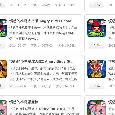
丰富好玩的新关卡。它们以猪猪实验室为背景，四
赛车大
载
下 载
2013-12-12
下载：3784次
大小：49.33M
2015
处有各种古怪有趣的疯狂药水。此外全新的炸弹黑
Go
鸟将会登场，拥有强大的地磁波力量，将制造出强
将随着
大电场，最后释放威力无比的冲击波！那可是超级
临，
愤怒的小鸟太空版 Angry Birds Space
愤怒
一战! 愤怒的小鸟原版下载地址：
儿或
http://www.mumayi.com/android-23284.html
愤怒的小鸟终于带来一个给我新鲜感的版本，之前
《愤怒
HD
鸟红
的版本实在是缺乏创意，这次的版本玩起来很不
HD
许多
错，很值得大家一玩。
本，
的赛
有要
载
下 载
2014-02-07
下载：406万+次
大小：0.03M
2013
道，
及以
战!
高，
http
小鸟
愤怒的小鸟星球大战2 Angry Birds Star
愤怒
鸟。
《愤怒的小鸟：星球大战2》的故事剧情基于电影
愤怒的
Wars II
Sta
是黄
《星球大战前传》三部曲改编。游戏中玩家不但可
War
后，
以扮演小鸟一方的正义角色来玩成游戏，而且还能
的小
一起
够加入反派阵营来实现自己的野心。
点，
载
下 载
2015-02-06
下载：59万+次
大小：64.40M
2014
在新
《愤怒的小鸟星球大战2》这款新游戏将追随它的前
同时
备，
传，并带来超过30个游戏角色。玩家不仅可以扮演
鸟发
弓，
小鸟，还可以加入小鸟们死对头的阵营，以猪猪的
态。
愤怒的小鸟思黛拉
愤
同，
角色来玩游戏。
（An
《愤
《愤怒的小鸟思黛拉（Angry Birds Stella）》是由
游戏
《愤怒的小鸟星球大战2》的精彩之处还在于玩法
的游
游戏
怒鸟家族Rovio近期开发的最新神秘新作。游戏的画
怒的小