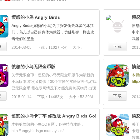
愤怒的小鸟 Angry Birds
愤
Angry Birds(愤怒的小鸟)为了报复偷走鸟蛋的坏猪
愤怒
们，鸟儿以自己的身体为武器，仿佛炮弹一样去攻
中小
击他们的堡垒。
武器
愤怒的小鸟是一款具有挑战性的物理类游戏，每个
挑战
载
下 载
2014-03-05
下载：1102万+次
大小：
2015
关卡都需要逻辑、技能、力量三者相结合才能顺利
值，
42.19M
过关。
丝“
愤怒的小鸟又回来了，这是一个全新的地下战斗：
爱”
愤怒的小鸟无限金币版
愤怒
矿井大战！坏坏的肥猪们将偷来的鸟蛋藏匿在深不
家们
关于无限金币：愤怒的小鸟无限金币版作为最新的
木蚂
可测的地下洞穴内，对于小鸟们是一个巨大的挑
度上
小鸟版本,本次又提供了30个古怪的实验室关卡,游戏
http
战。
你一
已无限金币,需在联网情况下才能免费购买物品,出现
观察和分析地理条件能够帮助你发现坏猪们的踪
付款窗口请选择返回,就能取得所要的物品了! 《愤怒
载
下 载
2015-01-14
下载：14483次
大小：53.39M
2014
迹，消灭他们，并找到他们藏匿的宝石和鸟蛋！
的小鸟》作为手机平台热门游戏,如今的所有版本在
愤怒的小鸟破解版下载
：
各类平台上累计被下载已超过10亿次!!!现在的中文
http://www.mumayi.com/android-903096.html
版也已经登陆安卓平台，并且搭载新篇章新玩法，
愤怒的小鸟卡丁车 修改版 Angry Birds Go!
愤
为玩家带来更新体验。我们可爱的小鸟们为了报复
木蚂蚁愤怒的小鸟GO专区，各种精彩攻略：
关于
偷走鸟蛋的猪，一直以自己的身体为武器，摧毁猪
http://angrybirdsgo.mumayi.cn/
卡通
们的堡垒。而在全新的“急脾气”篇章，则包含30个
攻击