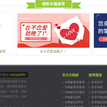
卡待您去主宰，外加一个奖励章节以及众多待解锁
暗面
2、
精彩专题推荐
的成就！
- 
的B
在游戏中随时切换角色！随时切换弹弓上的角色—
来对
3、
待您去赚取或购买！
- 
关卡
ToonsTV 已蓄势待发！广受欢迎的 Angry Birds
技能
4、
Toons 动画系列以及许多其他优质视频的主播频
- 
卡!
道！
奖励
5、
- 
- 
强大
和游
推荐
在不恋爱就晚了！
- 
用内
师尤
方微信:
mumayi999
关注木蚂蚁
推荐频道
扫描功能扫描即可添加
木蚂蚁新浪微博
安卓软件
好友，及时获取最新安
木蚂蚁腾讯微博
安卓游戏
的游戏、和应用。精彩
木蚂蚁官方微信
安卓平板软
时与木蚂蚁交流，好机
木蚂蚁QQ群
安卓平板游
友！
木蚂蚁QZONE
安卓精品游