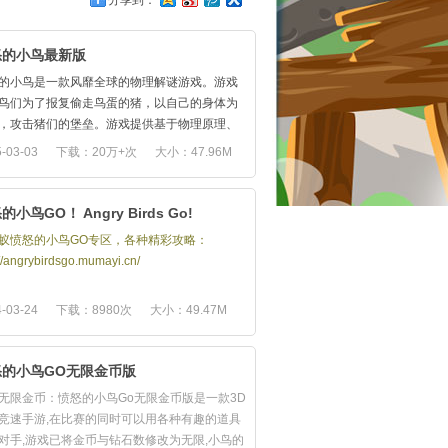
分享到：
怒的小鸟最新版
的小鸟是一款风靡全球的物理解谜游戏。游戏
鸟们为了报复偷走鸟蛋的猪，以自己的身体为
，攻击猪们的堡垒。游戏提供基于物理原理、
多多的操作方式以及长达多个小时的重玩价
-03-03
下载：20万+次
大小：47.96M
让玩家充分领略到无穷乐趣。而为回报小鸟粉
鸟群”们的大力支持， 本次全新开放名为“鸟群最
的新篇章，不但集合了目前小鸟全系列游戏中玩
的小鸟GO！ Angry Birds Go!
最喜爱的15个超赞关卡场景，而且在玩法和难
蚁愤怒的小鸟GO专区，各种精彩攻略：
再次创新，更有丰富多彩的活动和免费道具让
://angrybirdsgo.mumayi.cn/
次过把瘾。
-03-24
下载：8980次
大小：49.47M
怒的小鸟GO无限金币版
无限金币：愤怒的小鸟Go无限金币版是一款3D
竞速手游,在比赛的同时可以用各种有趣的道具
对手,游戏已将金币与钻石数修改为无限,小鸟的