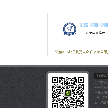
诚信3.15让手机更安全 白名单应用
木蚂蚁官
使用微信
木蚂蚁为
卓有意思
不断，实
油，好朋