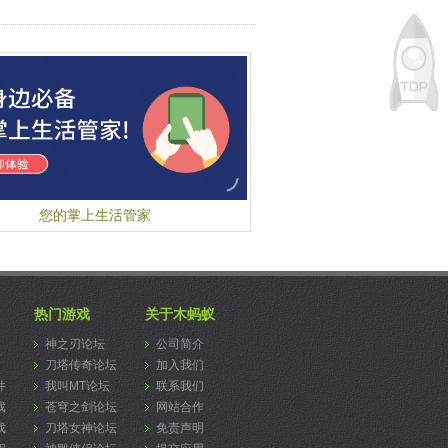
来获得所有三颗星吗？
增加10个新的火山关卡,包括火星好奇心探测车
新的游戏机制，使用光剑，爆破和绝地武士的力量
OSS关卡!
抗帝国的猪！
在所有关卡得到三颗星可以开启一个新的天线蛋
升级你的鸟类，不停游戏和升级小鸟来提高他们的
!
！
寻找隐藏的探测器并解锁一个高度机密的奖励关
神秘的隐藏物品，你能解开所有的R2-D2和C-3PO
关卡吗？
达成100%的空间破坏度来解锁5新水平!
免费更新，史诗传奇的开始！
强大的猎鹰鸟，在某一关卡住了？使用星星和召唤
的猎鹰鸟，降下毁灭之雨吧。新的目标，成就
戏体验！
您的掌上生活管家
绝地武士之路，年轻绝地武士的训练场地，这个应
购可以解锁40个Dagobah挑战关卡以及绝地大
达！通过绝地之路来解锁最终的光剑！
热门游戏
关于木蚂蚁
神之刃论坛
公司简介
刀塔传奇论坛
加入我们
件
我叫MT论坛
联系我们
戏
苍穹之剑论坛
网站合作
戏
刀塔女神论坛
免责声明