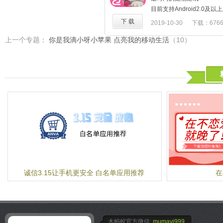
可爱讨喜。汪星人爱好者们
目前支持Android2.0
【游戏特点】
型可能无法支持。
下 载
2019-10-30
下载：676
- 超过80个充满挑战及解
同时登陆Android,人人网,
上手容易
109.46M
上一个专题：
你是我滴小呀小苹果 点亮我的移动生活
（10）
起遛狗互动,最时尚的社交
- 多种机关组成一关关难
支持中国原创团队,大家别忘
门、弹射炮…）
*选择属于你自己的可爱小
- 生动的音乐及音效
*在这里有你自己的小别墅
*可以与你的小狗无拘无束
戏,而且完全不用担心弄脏地
*经过你的精心照料,小狗会
厚的感情。这可不是普通的
*它能为你找出隐藏的钱币,
*在这里与其他养小狗的朋
获!
晴天小狗,带给你每天阳光般
★不同风格的家具和饰品,装
诚信3.15让手机更安全 白名单应用推荐
在
★挑选不断出新的时尚靓装
个性、漂亮、酷炫……完全
★好友互相拜访,带小狗结
料小狗,搜寻金币,分享奖励
★★★★★★★★★★★★★
木蚂蚁官方微信:
mumayi999