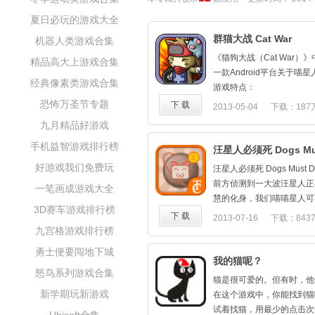
夏日必玩的游戏大全
群猫大战 Cat War
机器人类游戏合集
《猫狗大战（Cat War
精品高大上游戏合集
一款Android平台关于喵
经典像素类游戏合集
游戏特点：
很容易（教程及训练），简
恐怖万圣节专题
下 载
2013-05-04
下载：187
简单，易于控制，通过点击
九月精品好游戏
各单元组合，主人公技能，
手机益智游戏排行榜
可爱和搞笑的人物
汪星人必须死 Dogs Mus
好游戏我们免费玩
汪星人必须死 Dogs Must D
前方侦测到一大波汪星人正
一笔画成游戏大全
慧的化身，我们喵喵星人可
3D赛车游戏排行榜
要控制手中的喵星人，不断
下 载
2013-07-16
下载：843
至最终全部打败汪星人。汪
九宫格游戏排行榜
年啊，快去创造奇迹！
勇士便要闯地下城
我的猫呢？
怒鸟系列游戏合集
猫是很可爱的。但有时，他
新学期玩新游戏
在这个游戏中，你能找到猫
试着找猫，用最少的点击次