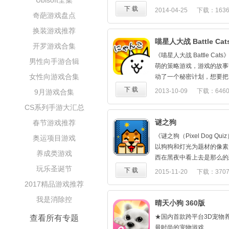
Ubisoft全集
下 载
2014-04-25
下载：163
奇葩游戏盘点
换装游戏推荐
喵星人大战 Battle Cat
开罗游戏合集
《喵星人大战 Battle Cat
男性向手游合辑
萌的策略游戏，游戏的故事
女性向游戏合集
动了一个秘密计划，想要把
活当中唤醒，于是他们把代
下 载
2013-10-09
下载：646
9月游戏合集
本……基本上这是一个对冲
CS系列手游大汇总
暴漫造型的喵卖萌是游戏的
谜之狗
春节游戏推荐
《谜之狗（Pixel Dog Qu
奥运项目游戏
以狗狗和灯光为题材的像素
养成类游戏
西在黑夜中看上去是那么的
玩乐圣诞节
要有一束亮光照过，你就会
下 载
2015-11-20
下载：370
中的所有谜题都围绕着灯光
2017精品游戏推荐
了陷阱的存在。所以如何控
我是消除控
键。同时你还要充分利用关
晴天小狗 360版
看上去会伤害你的反而是你
★国内首款跨平台3D宠物
查看所有专题
简单但精致，虚拟按键操作
最时尚的宠物游戏