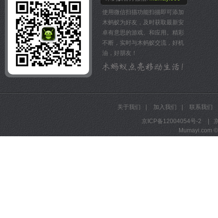
★官网:http://www.yxgames
使用微信扫描功能扫描即可添加
★新浪微博:http://weibo.com
木蚂蚁为好友，及时获取最新安
★玩家QQ群:186915114 18
卓有意思的游戏、和应用。精彩
全新版本即将发布,更多内容
不断，实时与木蚂蚁交流，好机
油，好朋友！
关于我们
|
加入我们
|
联系我们
京ICP备12004054号-2
|
京
Mumayi.com © A