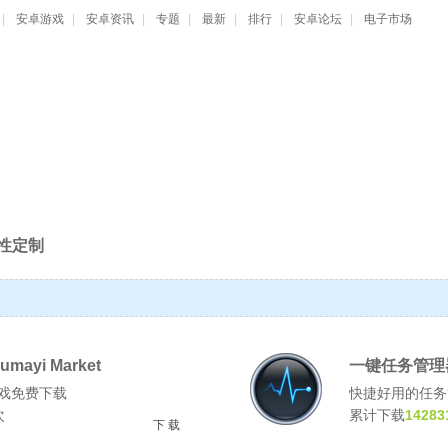
|
安卓游戏
|
安卓资讯
|
专题
|
最新
|
排行
|
安卓论坛
|
电子市场
性定制
ayi Market
一键任务管理
戏免费下载
快捷好用的任务
次
累计下载
14283
下 载