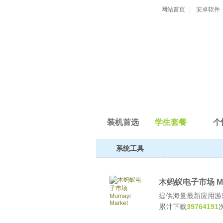
网站首页
|
安卓软件
装机首选
学生套餐
个
系统工具
木蚂蚁电子市场 Mum
提供海量最新应用游
累计下载
39764191