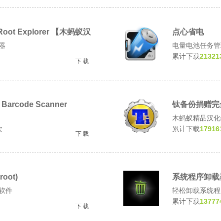
ot Explorer 【木蚂蚁汉
点心省电
器
电量电池任务管
累计下载
21321
下 载
rcode Scanner
钛备份捐赠完全版
蚁汉化】
木蚂蚁精品汉化
次
累计下载
17916
下 载
oot)
系统程序卸载器 
蚂蚁汉化】
软件
轻松卸载系统程
累计下载
13777
下 载