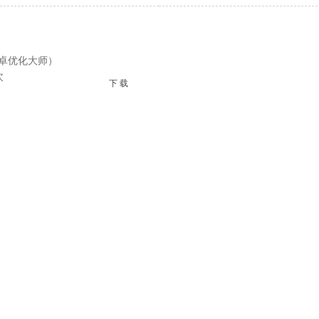
卓优化大师）
次
下 载
WPS Office
！
最全面的安卓办
累计下载
21718
下 载
网易公开课
随时随地上名校