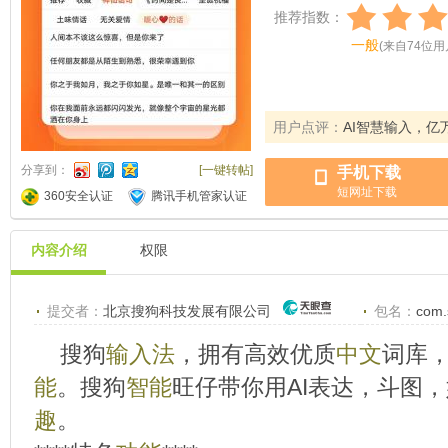
推荐指数：
一般
(
来自
74
位用
用户点评：
AI智慧输入，亿
分享到：
[一键转帖]
手机下载
短网址下载
360安全认证
腾讯手机管家认证
内容介绍
权限
提交者：
北京搜狗科技发展有限公司
包名：
com.
搜狗
输入法
，拥有高效优质
中文
词库
能
。搜狗
智能
旺仔带你用AI表达，斗图
趣
。