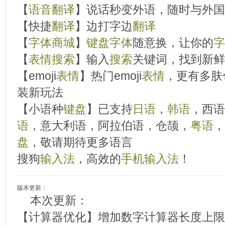
【
语音
翻译
】说话秒变外语，随时与外国
【快捷
翻译
】边打字边
翻译
【
字体
商城
】
键盘
字体
随意换，让你的
字
【
表情
搜索
】输入
搜索
关键词，找到新鲜
【emoji
表情
】热门emoji
表情
，更有多肤
装新玩法
【小语种
键盘
】已支持
日语
，
韩语
，西语
语
，意大利语，阿拉伯语，仓颉，
粤语
，
盘
，敬请期待更多语言
搜狗
输入法
，高效的
手机
输入法
！
版本更新：
本次更新：
【计算器优化】增加数字计算器长度上限