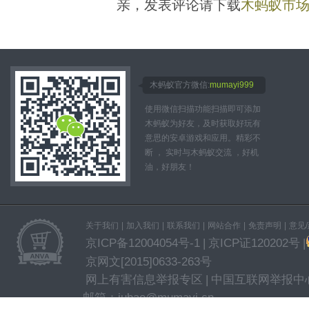
亲，发表评论请下载
木蚂蚁市
木蚂蚁官方微信:
mumayi999
使用微信扫描功能扫描即可添加
木蚂蚁为好友，及时获取好玩有
意思的安卓游戏和应用。精彩不
断 ， 实时与木蚂蚁交流 ，好机
油，好朋友！
关于我们
|
加入我们
|
联系我们
|
网站合作
|
免责声明
|
意见
京ICP备12004054号-1
|
京ICP证120202号
|
京网文[2015]0633-263号
网上有害信息举报专区
|
中国互联网举报中
邮箱：jubao@mumayi.cn