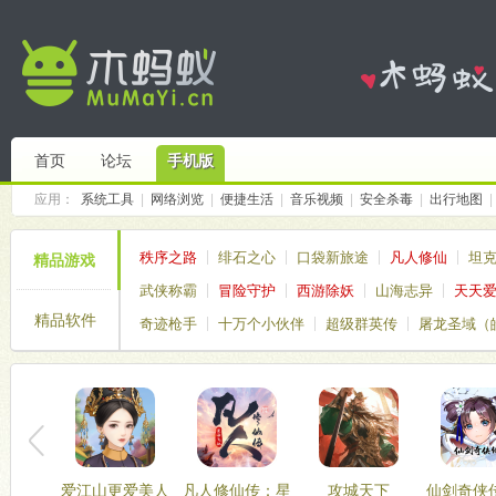
首页
论坛
手机版
应用：
系统工具
|
网络浏览
|
便捷生活
|
音乐视频
|
安全杀毒
|
出行地图
|
秩序之路
绯石之心
口袋新旅途
凡人修仙
坦
精品游戏
武侠称霸
冒险守护
西游除妖
山海志异
天天
精品软件
奇迹枪手
十万个小伙伴
超级群英传
屠龙圣域（
仙境传说破晓
塔塔帝国
爱江山更爱美人
凡人修仙传：星
攻城天下
仙剑奇侠