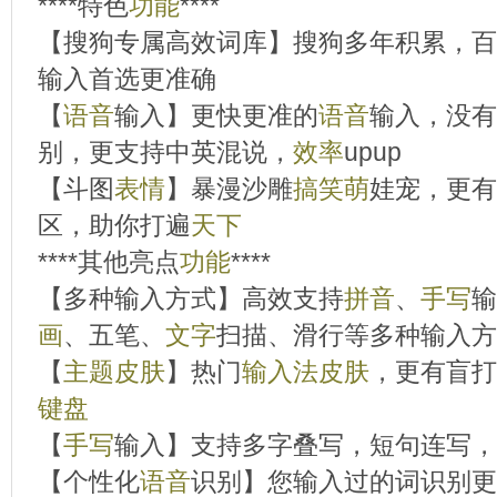
****特色
功能
****
【搜狗专属高效词库】搜狗多年积累，百
输入首选更准确
【
语音
输入】更快更准的
语音
输入，没有
别，更支持中英混说，
效率
upup
【斗图
表情
】暴漫沙雕
搞笑
萌
娃宠，更有
区，助你打遍
天下
****其他亮点
功能
****
【多种输入方式】高效支持
拼音
、
手写
输
画
、五笔、
文字
扫描、滑行等多种输入方
【
主题
皮肤
】热门
输入法
皮肤
，更有盲打
键盘
【
手写
输入】支持多字叠写，短句连写，
【个性化
语音
识别】您输入过的词识别更