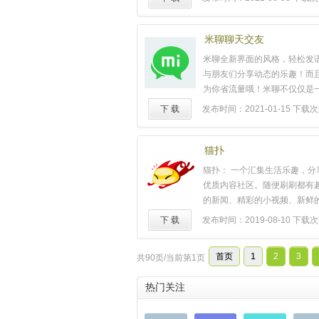
法照片！让照片动起来的神奇
10069617
相册】在这里，你可以创建私
最重要的人一起上传照片或视
米聊聊天交友
秀日志】记录你的美好生活，
米聊全新界面的风格，轻松发
号，遇见有趣的朋友，发现更
与朋友们分享动态的乐趣！而
【高级感滤镜】各种风格轻松ha
为你省流量哦！米聊不仅仅是
拍照也能调出清透高级感！【
讯工具，它有强大的公会功能
下 载
发布时间：2021-01-15
下载次数
键拥有超模身材，让你从头美到
的同学、同事的各种组织，你
肌哦！【全能修图】编辑、边
行业不同爱好的圈子。米聊公
赛克...超多美化功能，给你想
管理体验，贴心的浏览服务，
猫扑
【动态相机】超梦幻的动态贴
交志同道合的朋友！========
猫扑： 一个汇集生活乐趣，分
萌
属性，秒变精致小仙女！ (≧
主要功能============【
优质内容社区。随便刷刷都有
身】神奇捏脸术，手指一推，
代】语音和视频：轻松发送，
的新闻、精彩的小视频、新鲜
里！完美比例推出来！【美颜
实时消息状态: 发出/送达/已
原创鬼话小说、搞笑的囧图、
然的妆容，颜值每天都在线，
下 载
发布时间：2019-08-10
下载次
表情：丰富的表情商店，聊天更
优质的美女自拍、各路可爱的
美自拍！==== 联系方式 ===
人公会组织，随时查看聊天消
容，总有一款适合你。
……
号：meituxiuxiu微信客服号：2
同事同学，加入他们的娱乐组
首页
1
2
3
共90页/当前第1页
微博官方帐号：@美图秀秀用
云同步，公会消息随时随地翻
support@meitu.com用户反
会管理功能【广播分享你的生
热门关注
156687927
……
友分享你的状态支持文字、图
轻松同步分享到新浪微博【结