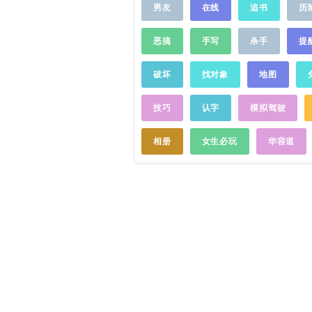
男友
在线
追书
历
近：从附近出发，结交天下好
寻那个与你有缘的人快来调戏
美哒的客服妹纸吧！米聊群：318
恶搞
手写
杀手
提
群：484076852
……
破坏
找对象
地图
技巧
认字
模拟驾驶
相册
女生必玩
华容道