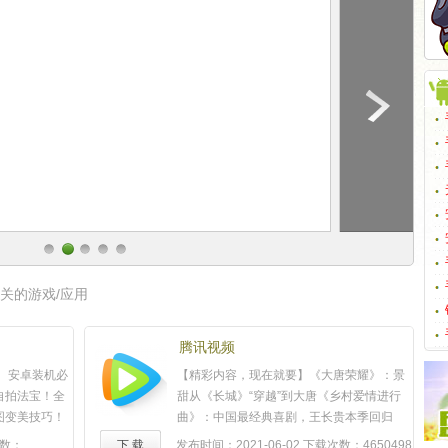
关的游戏/应用
腾讯视频
 安卓装机必
【精彩内容，现在就要】《大唐荣耀》：景
自拍法宝！全
甜从《长城》“穿越”到大唐《乡村爱情进行
图变美技巧！
曲》：中国最经典喜剧，王长贵本季回归
法，会动的魔
《鬼吹灯之精绝古城》：和靳东陈乔恩一起
数：
下 载
发布时间：2021-06-02
下载次数：4650498