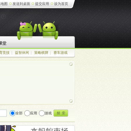
站地图
发送到桌面
提交应用
设为首页
课堂
育竞技
|
益智休闲
|
策略棋牌
|
赛车游戏
全部
应用
游戏