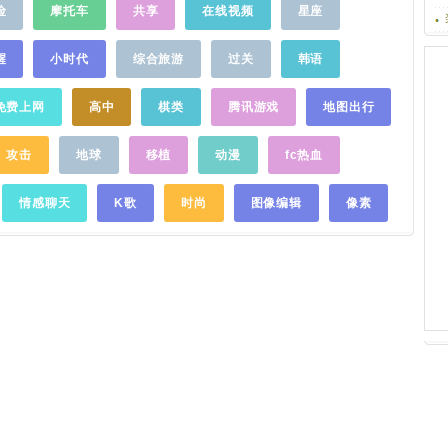
讯视频安卓交流群QQ：128082641腾讯视
险
摩托车
共享
在线视频
星座
友找朋友：搜
裁式甜蜜爱情；《风再起时》：陆毅袁泉一
频VIP反馈群QQ：308248347
……
偶们
萌
萌
哒美
起为改革开放添砖加瓦；《林子大了》：相
6885 QQ
声界爆笑来袭，走你；《若是如此》：艾伦
醒
小时代
综合旅游
过关
韩语
张小斐笑料密集不断，让你开心到模糊；
《奈何BOSS要娶我》："凌木夫妇"持续撒
免费上网
高中
棋类
腾讯游戏
地图出行
糖；《国家宝藏第二季》：蒋雯丽变身窦漪
房对话灯灵；【搜狐视频，正在热播】搜狐
攻击
地球
移植
动漫
fc热血
出品必精品：重明卫：大明机密、无心法
师、法医秦明、罪案心理小组X；狐小狐强推
综艺：我的同事是明星、综艺饭、抱走吧！
情感聊天
K歌
时尚
图像编辑
像素
爱豆、周六夜现场；视频搞笑自媒体：一刻
talks、七舅脑爷、papi酱、陈翔六点半；频
道热播电视剧：爱是欢乐的源泉、绝路逢
生、秘杀名单、面具背后；正版美剧抢先
看：绝命毒师、越狱、小谢尔顿、星光之
恋、毒液、灵异空间；在家惬意看电影：蜘
蛛侠、复仇者联盟3、古墓凶铃、玩具总动
员、密室逃生；热门动漫看不停：画江湖之
不良人、无料快活、小猪佩奇；小黄人和
萌
友；播遍精彩日韩剧：制作人、一吻定情、
28个月亮、夜行书生；【软件特点】热门综