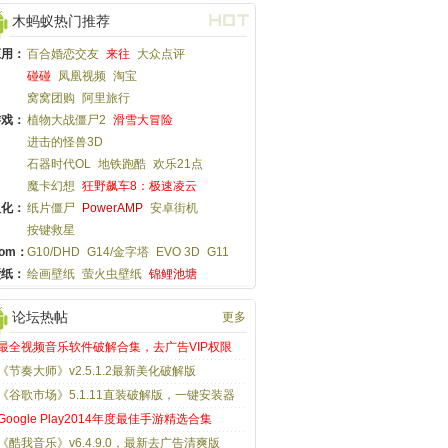
木蚂蚁热门推荐
应用：
百合婚恋交友
来往
大众点评
碰碰
凤凰视频
淘宝
窝窝团购
阿里旅行
游戏：
植物大战僵尸2
滑雪大冒险
进击的怪兽3D
石器时代OL
地铁跑酷
欢乐21点
魔卡幻想
狂野飙车8：极速凌云
汉化：
纸片僵尸
PowerAMP
安卓街机
按键救星
om：
G10/DHD
G14/金字塔
EVO 3D
G11
壁纸：
绘画壁纸
萤火虫壁纸
锦鲤池塘
论坛热帖
更多
最全视频音乐软件破解合集，去广告VIP权限
《节奏大师》v2.5.1.2最新美化破解版
《谷歌市场》5.1.11直装破解版，一键安装器
Google Play2014年度最佳手游精选合集
《酷我音乐》v6.4.9.0，最新去广告清爽版