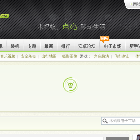
网
讯
装机
专题
最新
排行
安卓论坛
电子市场
新手
音乐视频
|
安全杀毒
|
出行地图
|
摄影图像
游戏：
角色扮演
|
飞行射击
|
体