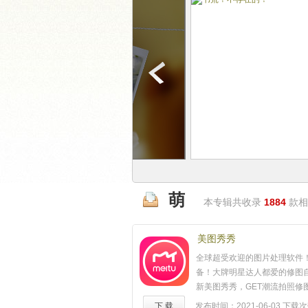
萌
本专辑共收录
1884
款相
美图秀秀
全球超受欢迎的图片处理软件！
备！大牌明星达人都爱的修图
新美图秀秀，GET潮流拍照修
【魔法照片】美图秀秀隐藏玩
下 载
发布时间：2021-06-03
下载次