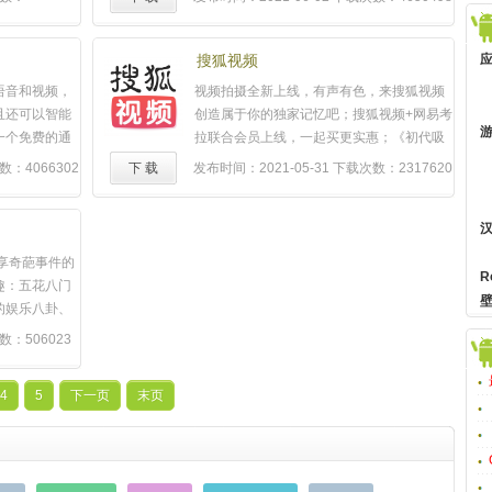
魔法！【私人
去探险《周末父母》：刘恺威上演“奶爸很
人相册，邀请
忙”《愉此一生》：布丁四少民国谍战相爱相
频。【美图秀
杀《约会恋爱究竟是什么》：都市零恋爱能
搜狐视频
打造个性符
力男女相亲记《恶魔少爷别吻我》：00后宠
语音和视频，
视频拍摄全新上线，有声有色，来搜狐视频
大的世界！
虐玛丽苏神剧《59届格莱美》：阿黛尔横扫
且还可以智能
创造属于你的独家记忆吧；搜狐视频+网易考
ndle，手机
大奖 碧昂丝水果姐火星哥激情献唱 全网独家
一个免费的通
拉联合会员上线，一起买更实惠；《初代吸
增高塑形】一
回顾《年味有Fun》：食神欧阳应霁携罗
。你会发现你
血鬼》第五季：始祖家族终结，且看且珍
：4066302
下 载
发布时间：2021-05-31
下载次数：2317620
脚~还能P腹
晋、李晨、唐嫣等10位明星贺岁巨献！《血
更会发现不同
惜；《热搜女王》："高龄"美女初入娱乐圈，
框、贴纸、马
战钢锯岭》：真实还原二战的人间炼狱，医
会以非常好的
名利场中的阴谋与争斗免费种蔬果，不花一
要的范儿！
疗兵热血传奇《摆渡人》：张嘉佳首当导
等待着你来结
分钱，直接送到家！搜狐农场，全民种植--
纸，提升你的
演，梁朝伟搭档金城武重归喜剧路《地球脉
====米聊的
"有机绿色黏玉米"，"肉嫩多汁大甜橘"，"养颜
享奇葩事件的
ω≦*)【瘦脸瘦
动第2季》：BBC巨制回归！4K视觉下的生
开启聊天新时
伙伴猕猴桃"，多种美味蔬果，免费种植送到
R
趣：五花八门
想瘦哪里瘦哪
命竞技场《放开我北鼻2》：易烊千玺于小彤
智能节省流量
家，赶紧领种子一起来做快乐农场主！《哈
的娱乐八卦、
美妆】清新自
林更新带娃《高能少年团》：王俊凯张一山
读三种状态动态
哈健身房》：爆笑开业，减肥神剧笑翻全
内涵的段子、
刚起床也能美
王大陆5人兄弟情《王牌对王牌2》：王源王
数：506023
有趣【200
场；《不过是分手2》：迷你神剧告诉你脑洞
萌
宠；花样内
=微信官方公众
祖蓝宋茜分队PKNBA赛事：独家全网高清直
息】轻松找到
如何正确打开；《封神演义》：王丽坤版妲
962297160
播，给你独有的上帝视角众多顶级内容独家
织！公会消息
己上线，黑化苏妲己开演复仇之路；《如果
4
5
下一页
末页
户反馈地址：
揽入，HBO独家官方授权播放平台，腾讯视
看超便捷的公
可以这样爱》：佟大为恋上刘诗诗，大声说
馈QQ群：
频与你一起度过美好的2017！【意见反馈】
活状态】与好
出你的爱；《拜见宫主大人2》：武林界杠把
如遇问题或者有好的建议，欢迎加入体验群
片等类型广播
子玩转游戏世界，携手菜鸟少女升级打怪；
反馈，将会有
萌
哒哒的视频妹为大家解答~腾
交新朋友】附
《推手》：贾乃亮王鸥上演地产界的霸道总