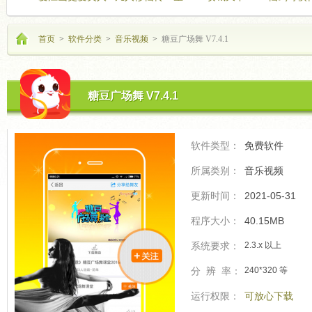
海飞驰
的开
首页
>
软件分类
>
音乐视频
>
糖豆广场舞 V7.4.1
糖豆广场舞 V7.4.1
软件类型：
免费软件
所属类别：
音乐视频
更新时间：
2021-05-31
程序大小：
40.15MB
系统要求：
2.3.x 以上
分 辨 率：
240*320 等
运行权限：
可放心下载