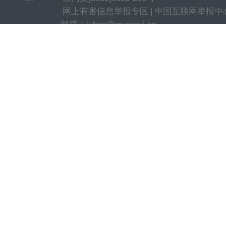
网上有害信息举报专区
|
中国互联网举报中
邮箱：jubao@mumayi.cn
CNAAC认证合作伙伴
| Mumayi.com © All
蚂蚁(北京)科技有限公司