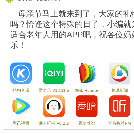
母亲节马上就来到了，大家的礼
吗？恰逢这个特殊的日子，小编就
适合老年人用的APP吧，祝各位妈
乐！
酷狗音乐
爱奇艺 V13.11.5
掌阅iReader
腾讯新闻
V10.6.5
V7.43.0
V7.1.91
腾讯视频
懒人听书 V8.2.2
香哈菜谱
喜马拉雅FM
V8.3.75.21984
V10.0.0
V8.3.9.3