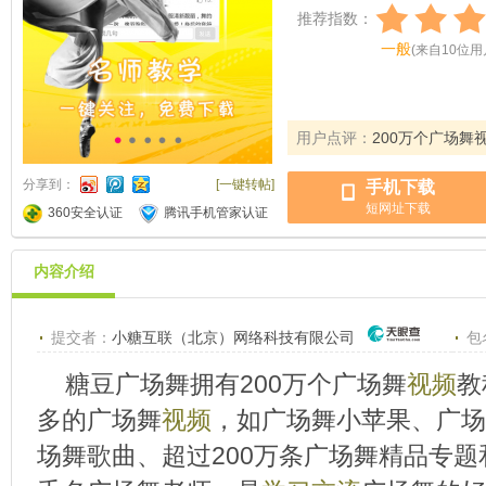
推荐指数：
一般
(
来自
10
位用
用户点评：
200万个广场舞
分享到：
[一键转帖]
手机下载
短网址下载
360安全认证
腾讯手机管家认证
内容介绍
提交者：
小糖互联（北京）网络科技有限公司
包
糖豆广场舞拥有200万个广场舞
视频
教
多的广场舞
视频
，如广场舞小苹果、广场
场舞歌曲、超过200万条广场舞精品专题