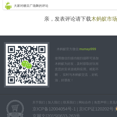
大家对糖豆广场舞的评论
亲，发表评论请下载
木蚂蚁市
木蚂蚁官方微信:
mumayi999
使用微信扫描功能扫描即可添加
木蚂蚁为好友，及时获取好玩有
意思的安卓游戏和应用。精彩不
断 ， 实时与木蚂蚁交流 ，好机
油，好朋友！
关于我们
|
加入我们
|
联系我们
|
网站合作
|
免责声明
|
意见
京ICP备12004054号-1
|
京ICP证120202号
|
京网文[2015]0633-263号