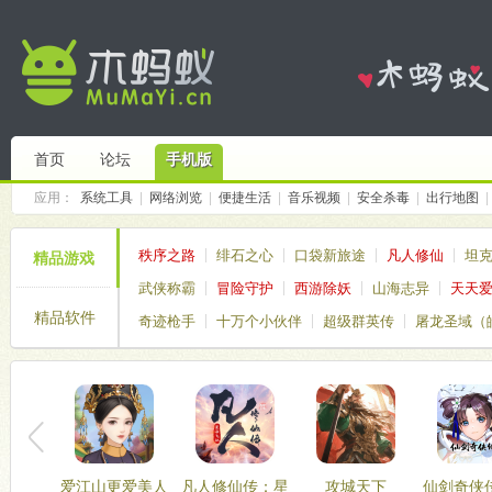
首页
论坛
手机版
应用：
系统工具
|
网络浏览
|
便捷生活
|
音乐视频
|
安全杀毒
|
出行地图
|
秩序之路
绯石之心
口袋新旅途
凡人修仙
坦
精品游戏
武侠称霸
冒险守护
西游除妖
山海志异
天天
精品软件
奇迹枪手
十万个小伙伴
超级群英传
屠龙圣域（
仙境传说破晓
塔塔帝国
爱江山更爱美人
凡人修仙传：星
攻城天下
仙剑奇侠