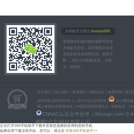
木蚂蚁官方微信:
mumayi999
使用微信扫描功能扫描即可添加
木蚂蚁为好友，及时获取好玩有
意思的安卓游戏和应用。精彩不
断 ， 实时与木蚂蚁交流 ，好机
油，好朋友！
关于我们
|
加入我们
|
联系我们
|
网站合作
|
免责声明
|
意见
京ICP备12004054号-1
|
京ICP证120202号
|
京公网安备11
网上有害信息举报专区
|
中国互联网举报中心
举报电话：010-
CNAAC认证合作伙伴
| Mumayi.com © All
蚂蚁(北京)科技有限公司
正在打开360手机助手下载并安装
您选择的应用
到您的手机
如果应用下载没有开始，
您可以：
请点击
安装360手机助手
>>