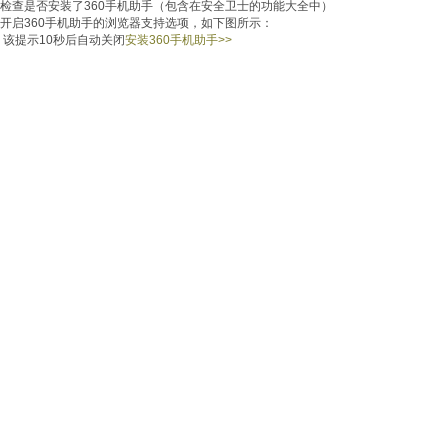
检查是否安装了360手机助手（包含在安全卫士的功能大全中）
开启360手机助手的浏览器支持选项，如下图所示：
该提示
10
秒后自动关闭
安装360手机助手
>>