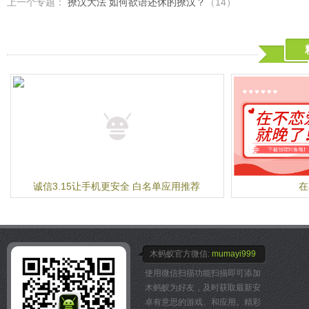
上一个专题：
撩汉大法 如何欲语还休的撩汉？
（14）
内存、消耗的流量和电量都
完全免费：不需要积分，无
上。
格式支持：包括主流的文件系统(
类型；
恢复机率：支持多种恢复算
功率高；
智能分类：恢复结果智能排
要的数据；
微信恢复：V2.3.1版本
了，赶紧用起来吧！
【温馨提示】
Root权限：
数据恢复过程中需要扫描系
超级管理员权限；
诚信3.15让手机更安全 白名单应用推荐
在
免Root：
壁虎数据恢复电脑版（官网
www.bihu101.com） 
恢复机率：
太久的数据因为可能已经被
木蚂蚁官方微信:
mumayi999
恢复；
使用微信扫描功能扫描即可添加
木蚂蚁为好友，及时获取最新安
卓有意思的游戏、和应用。精彩