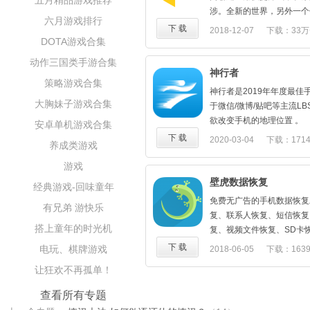
五月精品游戏推荐
当天的图片或视频
涉。全新的世界，另外一个
正在开发的特性：
六月游戏排行
大小号可以一起玩，省去频
下 载
2018-12-07
下载：33万
★根据用户设置进行全自动
球最强的虚拟引擎，安装包
DOTA游戏合集
★支持各种云盘服务，实现
定，超出想象力的科技产品
动作三国类手游合集
★支持FTP备份
全新的界面，全新的世界，
神行者
权限说明：
策略游戏合集
快捷划出手势，满满的科技
★读写sd卡 - 扫描微信文
神行者是2019年年度最
间
大胸妹子游戏合集
★连接网络 - 用户反馈及
于微信/微博/贴吧等主流L
登录新的微信和QQ，和不
致力于成为『更好』的微信
欲改变手机的地理位置 。
安卓单机游戏合集
展示自己的另一面，为自己
任何问题和建议可直接联系我：htt
主要功能
下 载
2020-03-04
下载：171
无需重新登录微博或贴吧，
养成类游戏
在社交软件中修改手机定位
新的消息和照片，完美展示
微商、到店不再为没有客源
游戏
同时登录部落冲突和天天枪
摆脱外勤打卡软件的监视，
壁虎数据恢复
级，双倍的乐趣
经典游戏-回味童年
发朋友圈/说说/微博可以
登录网盘，悄悄保存自己的
免费无广告的手机数据恢复
有兄弟 游快乐
不下来！
妥妥的不再担心丢失了
复、联系人恢复、短信恢复
联系我们
搭上童年的时光机
LBE平行空间是一款虚拟
复、视频文件恢复、SD卡
QQ群：250281569
可以正常使用，会申请很多
信撤回消息恢复等。功能强
下 载
电玩、棋牌游戏
2018-06-05
下载：163
用担心存在任何隐私泄露问
您恢复丢失的信息和联系方
让狂欢不再孤单！
动或使用工具自动清理平行
和图片、恢复已删除的文件
致应用无法及时收到消息。
恢复SD卡数据等等，是真
查看所有专题
由于系统无法识别平行空间
【软件特色】