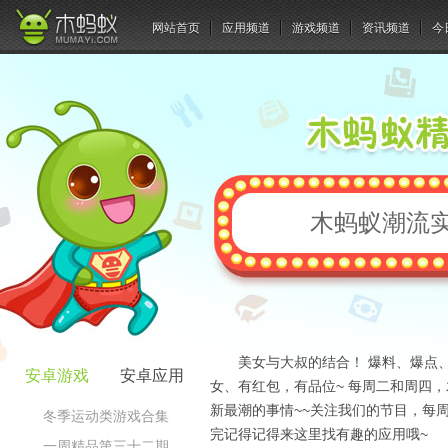
网站首页
应用频道
游戏频道
资讯频道
今
木蚂蚁潮流
美女与大叔的结合！ 爆料、爆点
安卓游戏
安卓应用
女、有红包，有品位~ 每周二和周四
新最潮的事情~~关注我们的节目，每
冬季运动类游戏合集
完记得记得来这里找有趣的应用哦~
一周精品第三十二期