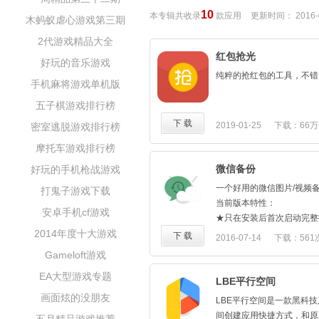
10
本专辑共收录
款应用
更新时间：
2016-
木蚂蚁虐心游戏第三期
2代游戏精品大全
红包抢光
好玩的音乐游戏
纯粹的抢红包的工具，不错
手机麻将游戏单机版
五子棋游戏排行榜
下 载
2019-01-25
下载：66万
密室逃脱游戏排行榜
摩托车游戏排行榜
微信备份
好玩的手机枪战游戏
一个好用的微信图片/视频
打鬼子游戏下载
当前版本特性：
安卓手机cf游戏
★只在安装后首次启动完整
2014年度十大游戏
慢），之后增量扫描，载入
下 载
2016-07-14
下载：561
★内置完整的图片/视频浏
Gameloft游戏
★支持分享、删除、导出；
EA大型游戏专题
★显示文件创建日期、文件
LBE平行空间
★支持按日期和文件大小升
画面炫的没朋友
LBE平行空间是一款黑科
★提示：编辑模式下点击列
间创建应用快捷方式，和原