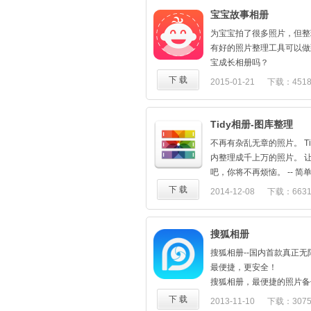
3.还有更多...
照片描述--每张照片都生
隐藏图片，不想看到的图片
2、家人共建，汇聚宝宝的
宝宝故事相册
透过使用 Android 应
让照片充满"意义"。
一个充满惊喜的相册、图库
事；
的附加功能，例如功能超卓
为宝宝拍了很多照片，但整
多宝宝切换--不同宝宝间
进行中
3、当导演，制作华丽宝宝
组、有趣的相片应用程式以
有好的照片整理工具可以做
画面。
4、安全私密，只有被邀请
Flickr 网站一样，使用 A
宝成长相册吗？
最私密亲友圈-- 只把照片
护隐私，绝对安全。
沿用 Flickr 简单的隐
真想把宝宝成长的点点滴滴
下 载
2015-01-21
下载：451
友，不用担心曝光风险。
客户服务、意见答疑请联系
享相片.
实在坚持不下来！有好的宝
欢迎关注新浪微博@诺文宝
客服微信号 : baobaojiakef
吗？
拍，参加#我要代言宝宝拍
客服QQ群：321220774
宝宝故事相册，自动汇聚整
Tidy相册-图库整理
客服QQ号 : 2625686410
生成时刻与家人共享的宝宝
不再有杂乱无章的照片。 Ti
得更简单、更完整、更有趣
内整理成千上万的照片。 让 
l 汇聚
吧，你将不再烦恼。 -- 简
汇聚存放在各种媒质中的（
可实现分组。 -按时间，地
下 载
2014-12-08
下载：663
DV、存储卡、硬盘）宝宝
雅设计 -相信我，给你从未
点自动排序，宝宝完整的成
要的功能 -分享：邮件，短信，Air
设备随时随地欣赏。照片不
Facebook, Instagra
搜狐相册
l 故事
辑：旋转，修剪，过滤，颜
不再是一张张的照片，而是
搜狐相册--国内首款真正
更新敬请期待） 开始你的
成的一个个宝宝成长故事。
最便捷，更安全！
Tidy，它会帮助你保存美
费力!
搜狐相册，最便捷的照片备
淹没在杂乱成堆的照片里……
l 整理
户，专业团队打造，品质保
下 载
2013-11-10
下载：307
择。 请试用（免费）后告诉
随心添加故事备注（语音，