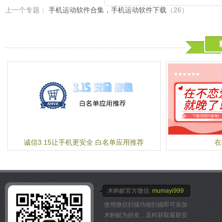
★一键备份，安全无忧★
的照片都是保存在你的默认相册
上一个专题：
手机运动软件合集，手机运动软件下载
（26）
整照片顺序，重新分组照片
超快捷一键自动备份手机照
保存你的照片。
成长故事按我所想，随心整
丢失
l 欣赏
★无限空间，随心所欲★
每一组宝宝故事，既可以像
注册即获无限存储空间，
幻灯片自动播放。忆往事，
足，想存多少就存多少！
l 回味
★原图备份，质量保证★
"去年的宝宝什么样？"还
默认原图备份，高品质，
了，宝宝过去每年今天的成
录
前！看到宝宝的成长，心里
★WiFi上传，不费流量★
l 私密又安全
默认仅在WiFi环境备份图
照片整理后同步到云服务器
★轻松分类，高效管理★
来可自由导出。
照片按时间、地点智能整
宝宝故事相册，汇聚整理宝
密权限
诚信3.15让手机更安全 白名单应用推荐
在
记录和宝宝日记，轻松生成
★即时同步，多屏浏览★
么，快来下载宝宝故事相册
手机、pad、电脑，多屏
如果您在使用中遇到问题，
★精美图集，随时分享★
问题写给我们，我们将在第
独有图片墙，助你编辑精美
您的问题。或通过如下方式
同时支持分享至微博、人人
木蚂蚁官方微信:
mumayi999
QQ： 2755905267
照片就要"秀"出来！
使用微信扫描功能扫描即可添加
邮件：info@wuliwuli.com
◆PC版网址：http://pp.sohu
木蚂蚁为好友，及时获取最新安
电话：18500851290
【联系我们】