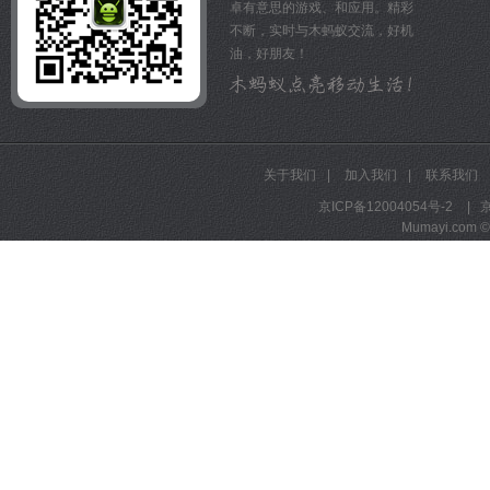
卓有意思的游戏、和应用。精彩
官方网站：http://pp.sohu.c
不断，实时与木蚂蚁交流，好机
新浪微博：http://e.weibo.c
油，好朋友！
QQ客服群：109406453
关于我们
|
加入我们
|
联系我们
京ICP备12004054号-2
|
京
Mumayi.com © A