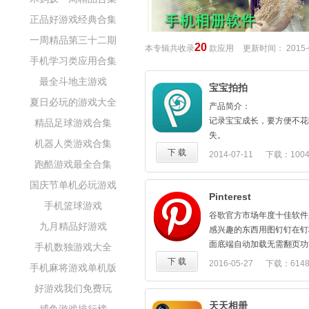
正品好游戏经典合集
一周精品第三十二期
20
本专辑共收录
款应用
更新时间：
2015-
手机学习类应用合集
最全斗地主游戏
宝宝拍拍
夏日必玩的游戏大全
产品简介：
记录宝宝成长，要方便不花
精品足球游戏合集
失。
机器人类游戏合集
免费云相册存储、一次批量
下 载
2014-07-11
下载：100
跑酷游戏最全合集
醒"第一次"事件拍照、爸
密的亲友圈互动，让记录变
国庆节单机必玩游戏
照片打印画册，帮你手机里
Pinterest
手机篮球游戏
宿！操作更方便，价格更便
谷歌官方市场年度十佳软件
使用场景：
九月精品好游戏
感兴趣的东西用图钉钉在钉板（
你是不是发现照片拍太多了
面底端自动加载无需翻页功
手机数独游戏大全
那是因为你没有在第一时间
图片。为用户提供在线收藏和分
下 载
2016-05-27
下载：614
拍边整理，照片按照时间和
手机麻将游戏单机版
术图片的服务。 无论你是
整理好啦，还免费保存哦。
好游戏我们免费玩
美食、音乐、建筑甚至是游
你是不是觉得做画册的网站
Pinterest中发现合自
天天相册