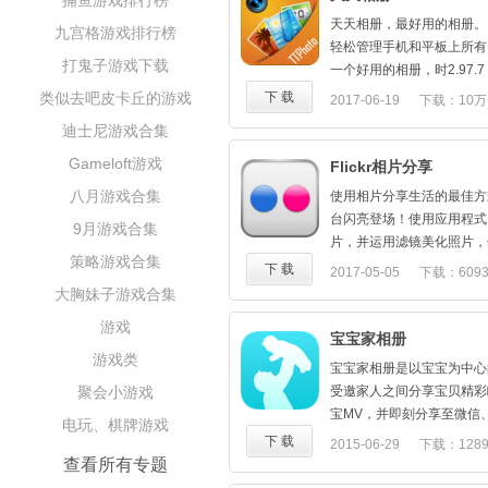
捕鱼游戏排行榜
手机里传到电脑上就要半天
片张贴到某个张贴版上，如
宝宝拍拍帮你一步搞定！只
天天相册，最好用的相册。
九宫格游戏排行榜
照片感兴趣，那么由于上面
拍里的照片，排版制作都留
轻松管理手机和平板上所有
容，因此很可能整个张贴版
打鬼子游戏下载
就好啦。
一个好用的相册，时2.97.7
幸福提醒：记得给爷爷奶奶
1. 修复城市相册有时不能
类似去吧皮卡丘的游戏
下 载
2017-06-19
下载：10万
人家可是最疼宝宝的呢，收
2. 浮动按钮改为查找按钮
迪士尼游戏合集
了哦！
3. 增加快捷皮肤, 默认
功能特色：
切换
Gameloft游戏
Flickr相片分享
成长"第一次"事件记录--
4. 修复bug
八月游戏合集
使用相片分享生活的最佳方式，
应"第一次"记录事件。针
间轴、专辑相册、城市相册，
台闪亮登场！使用应用程式
9月游戏合集
自动载入孕妇记录事件。
片备注，拍照就能记日记
片，并运用滤镜美化照片，然后
账号共享--爸爸妈妈从各
一个飞快的相册，启动快，
策略游戏合集
Twitter、Tumblr 及更
下 载
2017-05-05
下载：609
照片。
一个方便的相册，长按选择
1.绚丽的高解析度影像
大胸妹子游戏合集
业界顶级云存储方案--保
移动、回收、恢复，批量标记
透过你希望使用的任何工具
数据安全保证-- 同时应用
一个品质的相册，全尺寸、
游戏
和电视）观看行动装置拍摄
宝宝家相册
密码被破解而导致数据被盗
一个隐私的相册，隐私照片
凡效果。这非常简单，只需
游戏类
拍照事件提醒--量身定制
护，离开后隐私相册还能自
宝宝家相册是以宝宝为中心
机拍摄，然后使用自订滤镜
提醒，保证不会错过宝宝的
一个安全的相册，照片可放
聚会小游戏
受邀家人之间分享宝贝精彩
2.何时何地均能分享相片
照片自动整理--根据拍摄
以恢复，时光可以倒流了
宝MV，并即刻分享至微信
电玩、棋牌游戏
上载相片至 Flickr 的同时
入，一次搞定。
一个自己的壁纸库，照片就
感动传递。
下 载
2015-06-29
下载：128
具与 Facebook、Twitte
照片分享--一键发送，将
取照片美丽一角装扮桌面，
产品特点：
查看所有专题
享，这一切尽在 Flickr And
享。
一个强大的图库：管理手机
1、随手添加，不丢失一张