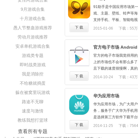
女性向游戏合集
91助手是中国应用市场第
9月游戏合集
戏、主题、壁纸、铃声等海
十月游戏合集
支持手机、平板、智能电视等
端设备，应用收录全面，分
愚人节整蛊游戏推荐
下 载
2015-01-06
下载：55万
广泛，已服务超过一亿用户
劳动月游戏推荐
的移动生活入口。
安卓单机游戏合集
官方电子市场 Android P
游戏类专题
官方的电子市场我觉得用的
上的市场也不会有那么多了
即时战类游戏
且下载的速度很慢啊，真的
我是消除控
下 载
2014-10-24
下载：43万
不给糖就捣蛋
躲在被窝里玩游戏
华为应用市场
路途不无聊
华为应用市场，为广大用户
速度与激情
务，服务于广大华为手机用
是选择第三方软件下载平台
教练我想打篮球
下 载
2014-11-25
下载：756
查看所有专题