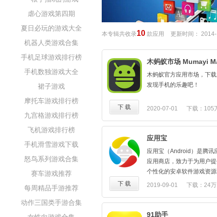
虐心游戏第四期
夏日必玩的游戏大全
10
本专辑共收录
款应用
更新时间：
2014-
机器人类游戏合集
手机足球游戏排行榜
木蚂蚁市场 Mumayi Ma
手机数独游戏大全
木蚂蚁官方应用市场，下载
发现手机的乐趣吧！
裙子游戏
摩托车游戏排行榜
下 载
2020-07-01
下载：105
九宫格游戏排行榜
飞机游戏排行榜
应用宝
手机滑雪游戏下载
应用宝（Android）是
怒鸟系列游戏合集
应用商店，致力于为用户提
个性化的安卓软件游戏资源
赛车游戏推荐
验，全方位覆盖用户的下载
下 载
2019-09-01
下载：24万
每周精品手游推荐
社交娱乐等多样化需求。
动作三国类手游合集
91助手