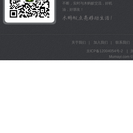
不断，实时与木蚂蚁交流，好机
油，好朋友！
关于我们
|
加入我们
|
联系我们
京ICP备12004054号-2
|
京
Mumayi.com © A