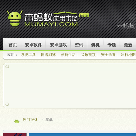
首页
安卓软件
安卓游戏
资讯
装机
专题
最新
应用：
系统工具
|
网络浏览
|
便捷生活
|
音乐视频
|
安全杀毒
|
出行地图
热门TAG
>
星战