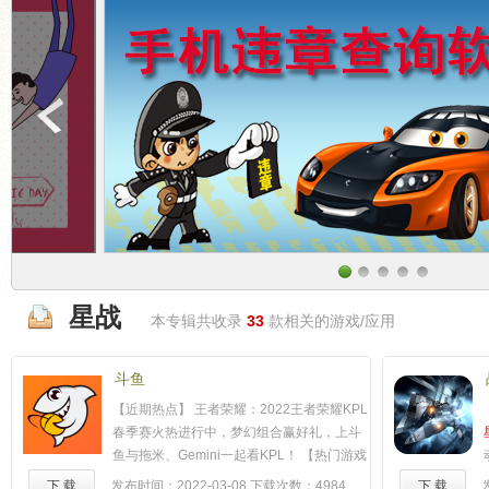
星战
本专辑共收录
33
款相关的游戏/应用
斗鱼
【近期热点】 王者荣耀：2022王者荣耀KPL
春季赛火热进行中，梦幻组合赢好礼，上斗
鱼与拖米、Gemini一起看KPL！ 【热门游戏
精彩看不完】 云顶之弈：云顶之弈S6.5霓虹
下 载
发布时间：2022-03-08
下载次数：4984
下 载