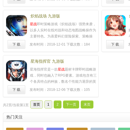
之夜重磅更新！姐妹羁绊变宿敌，希尔科强
势加入，谁是首个国服第一？快来学上分攻
略吧！ 金铲铲之战：福星悄悄返场，福星福
炽焰战场 九游版
星神志不清！云顶铲铲主播齐整活！下一个
星战
即时策略游戏《炽焰战场》强势来袭，
天选之人是你吗？ 和平精英：平台自制主播
以多人实时在线对战和动态地图战略操作为
娱乐IP赛秋名山杯，主播强强联手，互相挑
主要特色。为喜爱科幻冒险探索、策略操
战，刺激无比！ LOL手游：新英雄魔法猫咪
作、团队对抗作战的玩家带来一场华丽冒
下 载
发布时间：2018-12-01
下载次数：184
下 载
上线啦！斗鱼国一猫咪教你上大分 【大神主
险。游戏采用最先进的Unity引擎，实时联网
播 制霸全场】 管泽元：LPL预测第一人，"管
作战，同时可容纳近千作战单位同屏竞技，
理学"创始人，新年新预测 Doinb：著名直播
玩家在体验SLG类型的策略同时，同时体验
星海指挥官 九游版
整活大师，S9冠军中单，比赛乱杀、排位守
到RTS的紧张刺激。一场壮丽的
星战
史诗已
星海指挥官是一款
星战
题材卡牌即时战略游
家 大司马：肉蛋葱鸡金牌厨师，电竞爆梗制
经来临，快来建立属于你的银河帝国！
……
戏，同时也融入了RPG要素。游戏包含有三
造机，万物皆可金轮 周淑怡：闭嘴就是颜值
个各具特点的种族，数名个性能力迥异的英
天花板？玩归玩，闹归闹，别拿周姐开玩
雄，丰富的兵种以及技能。玩家在征战的过
笑！ 灵药：前OMG职业选手，护国螳螂，
下 载
发布时间：2018-12-06
下载次数：105
程中以收集化为主要成长模式，同时支持玩
LOL手游双区王者 Gemini：KPL四冠教练，
家间的实时及异步对抗的游戏模式。
……
为你带来专业、幽默、峰回路转的KPL解说
首页
1
2
下一页
末页
共2页/当前第1页
拖米：KPL唯二100%胜率安琪拉，年度十佳
主播 一条小团团：电竞美杜莎，PUBG官方
热门关注
定制皮肤拥有者，人美歌甜的吃鸡下饭主播
陈死狗：前职业战队ER的顶尖狙击手，有