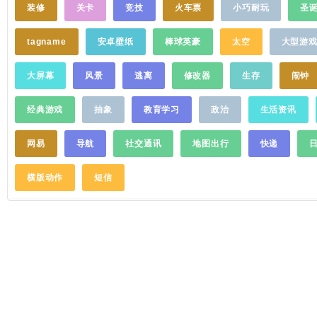
着"常德狙神"的称号，完美男孩，人帅幽默技
装修
关卡
竞技
火车票
小巧耐玩
圣
术好 XDD：PeRo战队老板，超级明星选
手，荣获PCS4东亚赛区MVP 若若跑的贼
tagname
安卓壁纸
棒球英豪
太空
大型游
快：和平精英年度美少女冠军，人美声甜，
和平精英首位女主播语音包作者 YYF：TI2世
大屏幕
风景
逃离
修改器
生存
闹钟
界冠军，电竞石佛，僵尸头子，新晋8000分
选手 女流66：本科就读于清华大学，北京大
学研究生，知名原创游戏视频作者及主
经典游戏
抽象
教育学习
政治
生活资讯
播
……
网易
导航
社交通讯
地图出行
快递
横版动作
短信