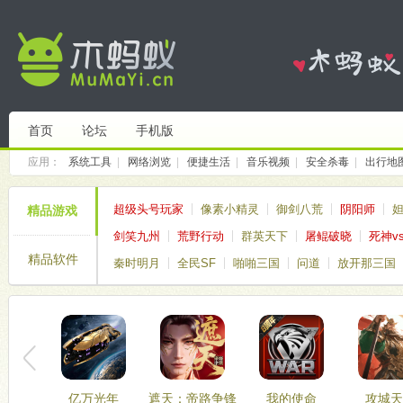
首页
论坛
手机版
应用：
系统工具
|
网络浏览
|
便捷生活
|
音乐视频
|
安全杀毒
|
出行地
超级头号玩家
像素小精灵
御剑八荒
阴阳师
精品游戏
剑笑九州
荒野行动
群英天下
屠鲲破晓
死神v
精品软件
秦时明月
全民SF
啪啪三国
问道
放开那三国
亿万光年
遮天：帝路争锋
我的使命
攻城天