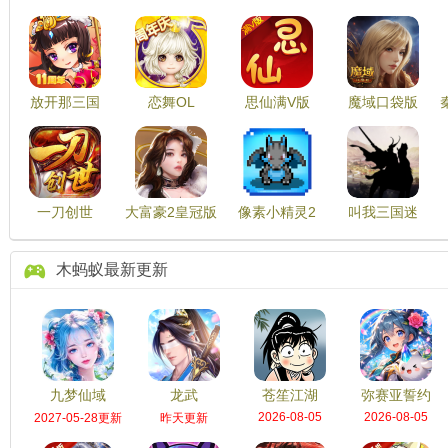
放开那三国
恋舞OL
思仙满V版
魔域口袋版
一刀创世
大富豪2皇冠版
像素小精灵2
叫我三国迷
木蚂蚁最新更新
九梦仙域
龙武
苍笙江湖
弥赛亚誓约
2026-08-05
2026-08-05
2027-05-28更新
昨天更新