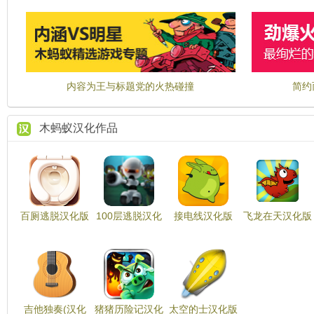
内容为王与标题党的火热碰撞
简约
木蚂蚁汉化作品
百厕逃脱汉化版
100层逃脱汉化
接电线汉化版
飞龙在天汉化版
100 Toilets:
版 100 Floors
Plug the wire
Dragon Fly
room escape
Escape
game
吉他独奏(汉化
猪猪历险记汉化
太空的士汉化版