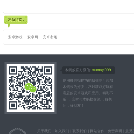
版)
版 Angry Piggy
Galataxi
安卓游戏
安卓网
安卓市场
木蚂蚁官方微信:
mumayi999
使用微信扫描功能扫描即可添加
木蚂蚁为好友，及时获取好玩有
意思的安卓游戏和应用。精彩不
断 ， 实时与木蚂蚁交流 ，好机
油，好朋友！
关于我们
|
加入我们
|
联系我们
|
网站合作
|
免责声明
|
意见