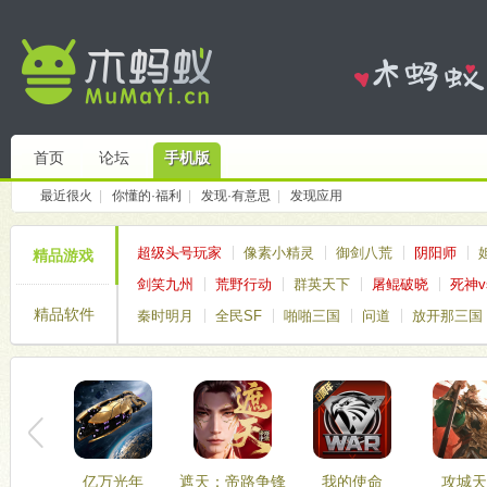
首页
论坛
手机版
最近很火
|
你懂的·福利
|
发现·有意思
|
发现应用
超级头号玩家
像素小精灵
御剑八荒
阴阳师
精品游戏
剑笑九州
荒野行动
群英天下
屠鲲破晓
死神v
精品软件
秦时明月
全民SF
啪啪三国
问道
放开那三国
亿万光年
遮天：帝路争锋
我的使命
攻城天