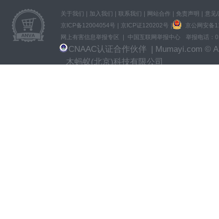
关于我们
|
加入我们
|
联系我们
|
网站合作
|
免责声明
|
意见
京ICP备12004054号
|
京ICP证120202号
|
京公网安备110
网上有害信息举报专区
|
中国互联网举报中心
举报电话：010
CNAAC认证合作伙伴
| Mumayi.com © All
木蚂蚁(北京)科技有限公司