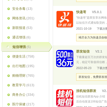
安全杀毒
(13)
快递哥
V5.0.1
"快递哥"是西安享乐网
网络资讯
(201)
以短信方式通知取货的，
新联报道
(53)
电话，短信自带编号，
2021-10-19
下载次数
作效率，一人轻松管理一
通话增强
(6)
竭尽全力为快递员创
短信增强
(5)
群发短信
V2.1
便捷生活
(758)
下载量超百万次的群发短
元，稳定可靠值得信赖
出行地图
(195)
本，一对一客户服务，群
2022-05-23
下载次数
简单，免费试用满意为止
购物理财
(765)
群发短信，免费群发
教育学习
(613)
挂机短信群发
V2.
商务办公
(334)
挂机短信群发App 介
后自动发送106短信广
医疗保健
(217)
信、商业推广通知祝福