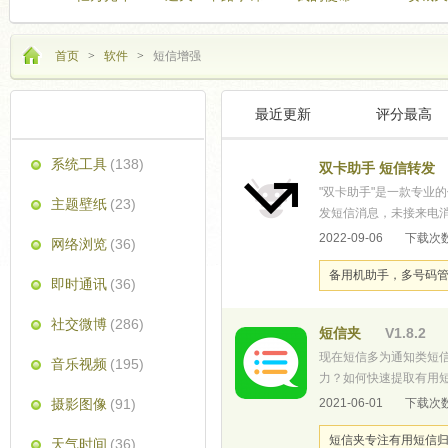
首页
>
软件
>
短信增强
最近更新
评分最高
分类检索
系统工具
(138)
双卡助手 短信转发
"双卡助手"是一款专业
主题壁纸
(23)
发短信消息，未接来电
的转发方式，不限平台，可以网
2022-09-06
下载次数
网络浏览
(36)
备用机助手，多号码
即时通讯
(36)
社交微博
(286)
短信夹
V1.8.2
现在短信多为通知类短
音乐视频
(195)
力？如何快速提取有用
轻松进行批量管理。主
摄影图像
(91)
2021-06-01
下载次数
照类型分类，短信层次
短信夹专注有用短信
天气时间
(36)