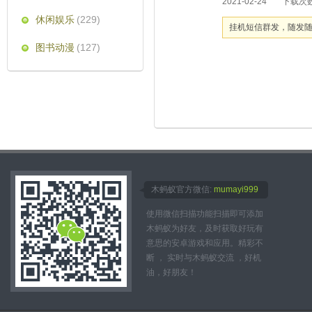
2021-02-24
下载次数
业带来商机！花钱做广
休闲娱乐
(229)
挂机短信群发，随发
图书动漫
(127)
木蚂蚁官方微信:
mumayi999
使用微信扫描功能扫描即可添加
木蚂蚁为好友，及时获取好玩有
意思的安卓游戏和应用。精彩不
断 ， 实时与木蚂蚁交流 ，好机
油，好朋友！