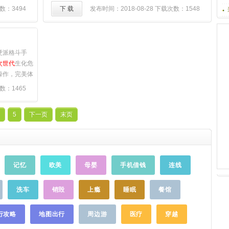
，组建自己的钢
访问bbs.g.baidu.com
……
界最先进的
次世
游戏主要围绕城池发展、副本探索为主线而
数：3494
下 载
发布时间：2018-08-28
下载次数：1548
搭配，打造最合
跨平台3D引擎
展开，作为城主的玩家通过发展城池、招募
，轰房房塌，释
造主机级的游戏品
军队与魔族进行抗衡。在副本探索中玩家会
坏欲！《坦克
—金庸正版授
经历各种不同的玩法，或追击、或逃亡、或
物有所值，必
四大门派全新
逆袭等等，最后成为傲视一方的霸主。游戏
硬派格斗手
的战斗，指尖
背景：《神曲》描绘了一幅波澜壮阔的神奇
次世代
生化危
引擎，结合真
而又令人热血沸腾的画面。在千年之前，以
操作，完美体
物理判定系
炎魔亚罗斯为首的深渊军团突然降临人世，
髓，让你领略
数：1465
打击感和深刻
向人类帝国亚拉曼发起疯狂进攻。千年的漫
作、技能自由
江湖世界。游
长战争，让无数美丽富饶的草原与森林化作
雄，蝙蝠侠、
的革新，拳拳
贫瘠的荒漠与沼泽，人与魔之间悬殊的战
5
下一页
末页
、暴走萝莉、
的战斗体验！?
力，给人类帝国带来了数以千万计的惨重损
秀，彰显英雄
实时酣畅淋漓
失。人类在对昔日繁荣与自由的渴望中等待
控超能机甲畅
、击飞、击退
新的英雄诞生，属于新时代的神曲传奇！就
惊喜不断。拒
家可切磋、自
是这新时代的英雄，将带领子民惩恶扬善，
千种随机关
记忆
欧美
母婴
手机借钱
连线
手操连击快
共建繁荣富强的国家。游戏特点：【电影画
给你从未有过
于原著剧情，
质 高清呈现】媲美1080P的电影游戏画质，
，格斗，由此
，极具代入感
真实3D引擎渲染的魔幻风格画面，
次世代
页
洗车
销毁
上瘾
睡眠
餐馆
时的组队系
游的动画表现【手指涂鸦 告别无脑】告别战
音功能、游戏物
斗中简单按键操作，独创QTE手指操作释放
行攻略
地图出行
周边游
医疗
穿越
、玩家比武竞
关键技能，玩家可以通过QTE来增强战斗技