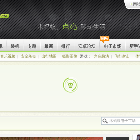
网
讯
装机
专题
最新
排行
安卓论坛
电子市场
新手
音乐视频
|
安全杀毒
|
出行地图
|
摄影图像
游戏：
角色扮演
|
飞行射击
|
体