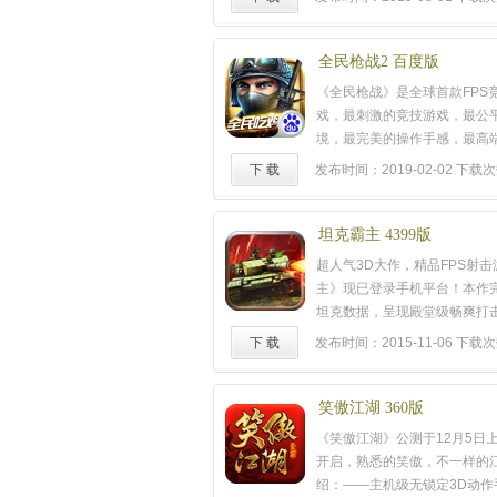
华丽格斗新领域！称霸格斗界
入！
……
全民枪战2 百度版
《全民枪战》是全球首款FPS
戏，最刺激的竞技游戏，最公
境，最完美的操作手感，最高
戏显示技术，在游戏内你可以
下 载
发布时间：2019-02-02
下载次
击，体验最真实的3D游戏世界
战》数十种游戏地图和游戏模
爆破、歼灭、团战、单挑、夺
坦克霸主 4399版
色玩法，成就掌上枪王不是梦
超人气3D大作，精品FPS射
战，体验移动战场美妙感觉！
主》现已登录手机平台！本作
坦克数据，呈现殿堂级畅爽打
网膜的精美画质，为玩家打造
下 载
发布时间：2015-11-06
下载次
验，实现你心中的战场英雄梦
火横飞的硝烟战场√真实数据录入
现实坦克性能！√仿真、专业
笑傲江湖 360版
定，全面提升特效享受！√全
《笑傲江湖》公测于12月5日上
来多种多样的地图关卡！√殿堂
开启，熟悉的笑傲，不一样的
果，掌心里的
次世代
FPS！享
绍：——主机级无锁定3D动作