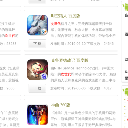
，期待您的加
击，体验最真实的3D游戏世界！
……
时空猎人 百度版
竞技手机游
次世代
格斗之王，完美再现超豪爽打击快
平的游戏环
感，无限连击、秒杀大招、全屏幕华丽魔
端的
次世代
游
法，配合智能手机的体感功能，带给你全所
自由跳跃射
未有的畅快游戏体验。立即下载，开启指尖
数：58283
下 载
发布时间：2019-06-10
下载次数：24646
！《全民枪
华丽格斗新领域！
……
式任你选择，
旗、抢物等特
克鲁赛德战记 百度版
，随时随地开
击游戏《坦克霸
由NHN Service Technology发行（中国大
……
R
完美还原真实
陆）的
次世代
即时动作消除RPG力作。精致
击感，震撼视
的原画人设和像素风的游戏画面产生出中毒
射击对战新体
性的反差萌；单机游戏般跌宕起伏的剧情配
数：9666
下 载
发布时间：2019-03-06
下载次数：4317
！欢迎见证炮
以日本大牌声优加盟给人以动漫大作般的享
，1:1还原
受；独创的战斗系统完美平衡了手游的策略
的枪械弹药设
性与技术性，将手游带到了集趣味性、观赏
神曲 360版
新混战模式，带
性和竞技性为一体的新高度。领取专属礼
午11点震撼
《神曲》是一款角色扮演类的手机魔幻网游
级3D画面效
包、代金券请访问百度克鲁赛德战记论坛。
江湖！游戏介
巨作，游戏保留了神曲页游最经典的玩法与
受掌控兵工厂
PS：在游戏内点击百度熊爪进入社区或直接
手游，重新定
系统，同时增加了很多手游经典操作玩法。