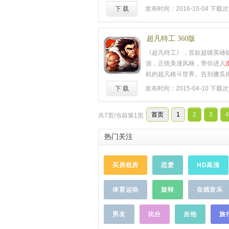
的游戏乐趣√数十款坦克收集
义手游“
次世代
”！——完美世
下 载
发布时间：2016-10-04
下载次
铁军团！√过百种自定义改装
代
引擎AngelicaⅢ和最成熟的
心水的座驾外观！√推树树倒
Unity3D强强联合，倾力打
放压力，满足你横扫战场的破
质，超越真实的交互体验！—
超凡特工 360版
霸主》杀的爽快，玩的尽兴，
权，华山、少林、唐门、日月
《超凡特工》，首款超级英雄
下游戏！
……
演绎，技能各具特色，方寸间
游，正统美漫风格，带你进入
上的江湖！——采用全新物理
机的超凡格斗世界。告别傻瓜
人动作捕捉技术，引入多方位
验浮空、硬直、晕眩等格斗精
下 载
发布时间：2015-04-10
下载次
统，细致呈现武侠动作畅快的
拳拳到肉、爽快连招、跑位操
的痛感，精心构建超越真实的
组合的格斗真谛。变身超级英
戏特色：硬派动作：动作手游
首页
1
2
3
4
共7页/当前第1页
绿巨人、超级特种兵、钢铁侠
到肉的畅爽打击，带来最逼真
蓝血人等热血对抗。百变时装
趣味战斗：全新物理引擎打造
热门关注
个性。驾驶机甲格斗，享受操
的战斗体验，含有浮空、腾空
爽砍杀过关的快感，机甲成长
等主机游戏格斗动作元素，玩
绝一成不变，百种个性随宠、
买房租房
恋爱
HD高清
由连招、真人对抗，体验真实
卡、万种高智商怪物体验，带
感。原著剧情：经典复刻，忠
的丰富的格斗体验。立即下载
辅以原创角色代入原著故事中
体育运动
旋转
在线音乐
改变！
……
和沉浸感！实时互动：完全实
统、DOTA2式的团队作战语
男友
比分
吉他
旅
品自由交易、大地图PVP激战