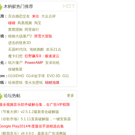
木蚂蚁热门推荐
应用：
百合婚恋交友
来往
大众点评
碰碰
凤凰视频
淘宝
窝窝团购
阿里旅行
游戏：
植物大战僵尸2
滑雪大冒险
进击的怪兽3D
石器时代OL
地铁跑酷
欢乐21点
魔卡幻想
狂野飙车8：极速凌云
汉化：
纸片僵尸
PowerAMP
安卓街机
按键救星
om：
G10/DHD
G14/金字塔
EVO 3D
G11
壁纸：
绘画壁纸
萤火虫壁纸
锦鲤池塘
论坛热帖
更多
最全视频音乐软件破解合集，去广告VIP权限
《节奏大师》v2.5.1.2最新美化破解版
《谷歌市场》5.1.11直装破解版，一键安装器
Google Play2014年度最佳手游精选合集
《酷我音乐》v6.4.9.0，最新去广告清爽版