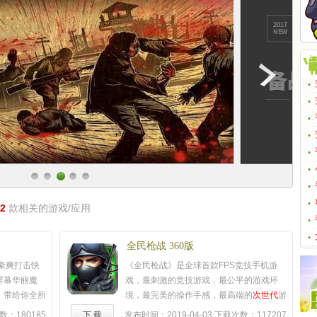
2
款相关的游戏/应用
全民枪战 360版
豪爽打击快
《全民枪战》是全球首款FPS竞技手机游
屏幕华丽魔
戏，最刺激的竞技游戏，最公平的游戏环
，带给你全所
境，最完美的操作手感，最高端的
次世代
游
载，开启指尖
戏显示技术，在游戏内你可以自由跳跃射
数：180185
下 载
发布时间：2019-04-03
下载次数：117207