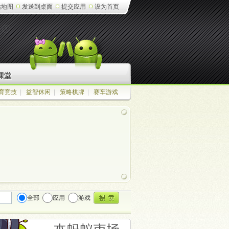
站地图
发送到桌面
提交应用
设为首页
课堂
育竞技
|
益智休闲
|
策略棋牌
|
赛车游戏
全部
应用
游戏