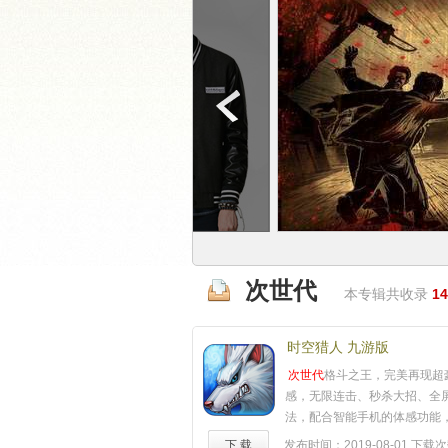
次世代
本专辑共收录
14
时空猎人 九游版
次世代
格斗之王，完美再现超
感，无限连击、秒杀大招、全
法，配合智能手机的体感功能
未有的畅快游戏体验。立即下
下 载
发布时间：2019-08-01
下载次