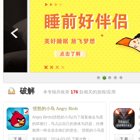
破解
本专辑共收录
176
款相关的游戏/应用
愤怒的小鸟 Angry Birds
Angry Birds(愤怒的小鸟)为了报复偷走鸟蛋
的坏猪们，鸟儿以自己的身体为武器，仿佛
炮弹一样去攻击他们的堡垒。 愤怒的小鸟是
一款具有挑战性的物理类游戏，每个关卡都
下 载
发布时间：2014-03-05
下载次数：
下 载