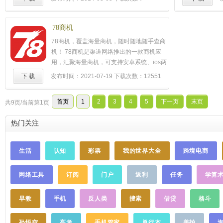
需要逻辑、技能、力量三者相结合才能顺利
11026579
过关。 愤怒的小鸟又回来了，这是一个全新
的地下战斗：矿井大战！坏坏的肥猪们将偷
78商机
来的鸟蛋藏匿在深不可测的地下洞穴内，对
78商机，覆盖海量商机，随时随地随手查商
于小鸟们是一个巨大的挑战。 观察和分析地
机！ 78商机是渠道网络推出的一款商机应
理条件能够帮助你发现坏猪们的踪迹，消灭
用，汇聚海量商机，可支持安卓系统、ios两
他们，并找到他们藏匿的宝石和鸟蛋！ 愤怒
大系统安装，用户可扫描二维码下载或在苹
下 载
发布时间：2021-07-19
下载次数：12551
的小鸟
破解
版下载：
果app商城轻松下载。 核心功能： > 精准搜
http://www.mumayi.com/android-
索：支持区域、投资额、行业等多维度搜索
903096.html
……
首页
1
2
3
4
5
下一页
末页
共9页/当前第1页
和综合搜索； > 及时查询：最新商机、推荐
商机一触即达，即时查看方便快捷； > 沟通
热门关注
快捷：支持在线直拨通话，点击通话按钮，
手机直接沟通； > 特色专栏：特色活动、扶
持精彩绽放，全力支持创业者创业梦； > 贴
生活
认知
彩票
我的世界大全
跨境电商
心服务：可实时随手查看创业资讯，创业指
南等指导性文章； > 体验升级：精致展示项
网络工具
订阅
门户
返利
任务
学算
目高清图，产品、店面、公司、团队等； >
智能搜索：根据用户浏览习惯，展示相关热
门搜索项目及资讯。 应用特色： > 海量商机
早教
手机
反人类
搜索
借贷
格斗
78商机以"涵盖海量商机，精选诚信生意"为
主打优势，向创业者推荐家居、环保、美
孙悟空
高考
手机管家
单行本
美拍