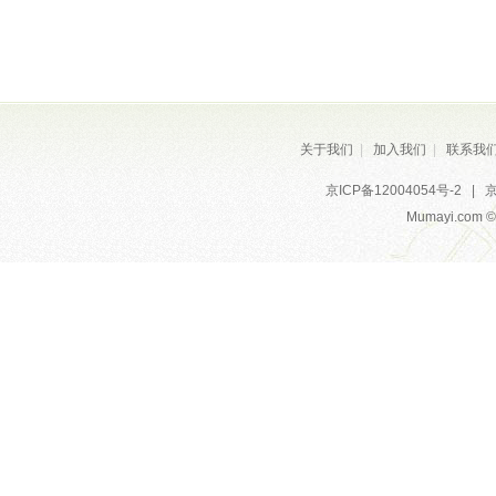
机通过硬商机+软资讯的方式，帮助创业者全
方位
破解
创秘密。 板块介绍： > 首页 涵盖项
目商机推荐、精品推送、明星项目三大板
块。 > 推荐 78.cn实时更新优质热门项目，
项目可根据热度进行自动排序。 > 发现 汇聚
活动专区、先行赔付、创业红包、创业指南4
大特色专区。> 个人中心 用户登陆个人中
关于我们
|
加入我们
|
联系我
心，可查看"我的留言"、"我的收藏"、"历史记
京ICP备12004054号-2
|
京
录"等个性化足迹，并可查看领取的红包，以
及上传项目、查看"认领项目"。
……
Mumayi.com © A