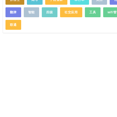
容、饰品、孕婴童、服务、建材、保健、教
育、汽车、干洗、设备等热门商机，目前已
翻牌
智能
四级
社交应用
工具
wifi
经汇集数万个开店、代理、加盟类项目。创
业者通过查看，然后留言、400免费回呼电
联通
话、在线咨询等形式与项目商家取得联系，
获取商机详情。 > 诚信保障 78.cn创业商机
网对所有项目进行的严格资质审核，除了品
类丰富，诚信可靠成为78商机所涵商机的一
大优势。另外，78商机中部分项目参与先行
赔付，用户认准"v"标识，可以享受最高10万
元的78.cn先行赔付。 > 体验方便 为了用户
方便、快捷直达心仪商机，78商机根据用户
习惯设置 "按投资金额搜索"、"按地区搜
索"、"按排序搜索"三个按钮，用户可按需搜
索，实现商机秒达。 >功能丰富 除了商机推
荐功能，78商机还涵盖多类资讯板块，如活
动专区：特色专题、平台活动，用户可以抢
鲜看；先行赔付专区：汇聚先行赔付项目，
方便用户搜索；创业红包专区：所有项目均
参与创业红包发送，加盟免现金；创业指
南：创业那些事儿，在这里都有解答。78商