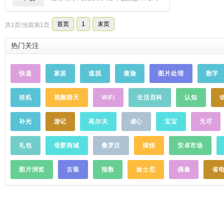
【海量音频免费畅快听】免费听书有声小
说、恋爱宝典、职场秘籍、评书相声、传统
首页
1
末页
共1页/当前第1页
经典、人文百科……你想听的全都有！都市
爽文、探险悬疑、奇幻玄幻、都市言情、宫
热门关注
斗穿越……各种题材任你挑~广播剧、名人
堂、名著解读、诗风雅韵、恋爱宝典、职场
秘籍、健康养生、宝贝听故事……总有一款
快递
家居
逃脱
瘦脸
图片处理
数字
适合你~更有《王牌来了》《上新啦
MUSIC》等自制栏目邀请你与明星实时连麦
挂机
视频聊天
WiFi
生活百科
认知
互动，《相对论》一同发起话题讨论！【相
对论话题交流】赚取现金：参与红包相对论
话题，即可赢取现金红包，快速提现！参与
补光
游记
高尔夫
虐心
宝宝
无尽
形式丰富，文字、图片、语音任你选择，快
速记录你一闪而过的灵感，让有趣的灵魂相
礼包
母婴商城
叠罗汉
搞怪
安卓市场
遇~
……
图片浏览
古装
指数
迪士尼
偶像
省