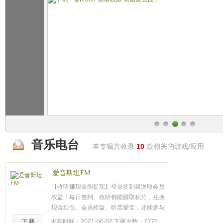
音乐电台
本专辑共收录
10
款相关的游戏/应用
爱音斯坦FM
【收听赚现金能提现】登录签到就送取会员
权益！每日签到、收听都能赚取积分，兑换
现金红包、会员权益、听票爱宝，还能参与
相对论话题赢现金红包，听到就是赚到！
下 载
发布时间：2021-06-02
下载次数：7276